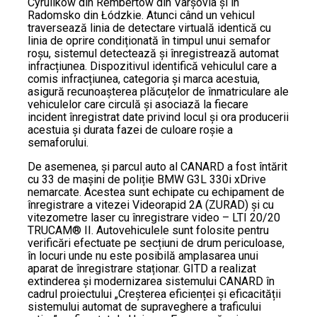
Cyrulików din Rembertów din Varșovia și în
Radomsko din Łódzkie. Atunci când un vehicul
traversează linia de detectare virtuală identică cu
linia de oprire condiționată în timpul unui semafor
roșu, sistemul detectează și înregistrează automat
infracțiunea. Dispozitivul identifică vehiculul care a
comis infracțiunea, categoria și marca acestuia,
asigură recunoașterea plăcuțelor de înmatriculare ale
vehiculelor care circulă și asociază la fiecare
incident înregistrat date privind locul și ora producerii
acestuia și durata fazei de culoare roșie a
semaforului.
De asemenea, și parcul auto al CANARD a fost întărit
cu 33 de mașini de poliție BMW G3L 330i xDrive
nemarcate. Acestea sunt echipate cu echipament de
înregistrare a vitezei Videorapid 2A (ZURAD) și cu
vitezometre laser cu înregistrare video – LTI 20/20
TRUCAM® II. Autovehiculele sunt folosite pentru
verificări efectuate pe secțiuni de drum periculoase,
în locuri unde nu este posibilă amplasarea unui
aparat de înregistrare staționar. GITD a realizat
extinderea și modernizarea sistemului CANARD în
cadrul proiectului „Creșterea eficienței și eficacității
sistemului automat de supraveghere a traficului