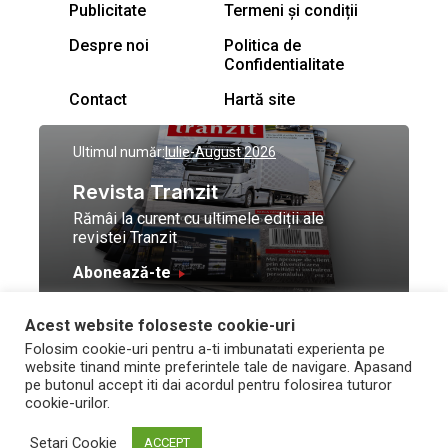
Publicitate
Termeni și condiții
Despre noi
Politica de
Confidentialitate
Contact
Hartă site
Ultimul număr:
Iulie-August 2026
Revista Tranzit
Rămâi la curent cu ultimele ediții ale
revistei Tranzit
Abonează-te
Acest website foloseste cookie-uri
© Toate drepturile
Design by
High Contrast
Folosim cookie-uri pentru a-ti imbunatati experienta pe
rezervate Trafic Media
and development by
Neo
website tinand minte preferintele tale de navigare. Apasand
2026
Vision Technologies
pe butonul accept iti dai acordul pentru folosirea tuturor
cookie-urilor.
Setari Cookie
ACCEPT