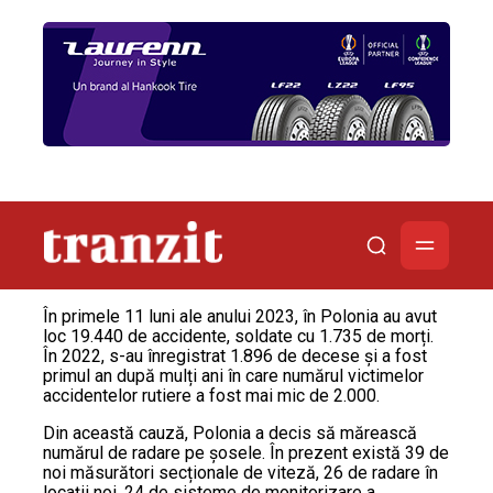
În primele 11 luni ale anului 2023, în Polonia au avut
loc 19.440 de accidente, soldate cu 1.735 de morți.
În 2022, s-au înregistrat 1.896 de decese și a fost
primul an după mulți ani în care numărul victimelor
accidentelor rutiere a fost mai mic de 2.000.
Din această cauză, Polonia a decis să mărească
numărul de radare pe șosele. În prezent există 39 de
noi măsurători secționale de viteză, 26 de radare în
locații noi, 24 de sisteme de monitorizare a