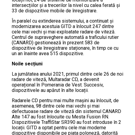
intersecțiilor și a trecerilor la nivel cu calea ferată și
33 de dispozitive mobile de înregistrare.
În paralel cu extinderea sistemului, a continuat și
modernizarea acestuia GITD a înlocuit 247 dintre
cele mai vechi și mai exploatate radare de viteză.
Centrul de supraveghere automată a traficului rutier
(CANARD) gestionează în prezent 583 de
dispozitive de înregistrare staționare, în timp ce cu
un an înainte avea 515 dispozitive.
Noile secțiuni
La jumătatea anului 2021, primul dintre cele 26 de noi
radare de viteză, Multaradar CD, a devenit
operațional în Pomerania de Vest. Succesiv,
dispozitivele au apărut în alte locații.
Radarele CD pentru mai multe mașini au înlocuit, de
asemenea, 98 dintre cele mai vechi și mai
defectuoase radare de viteză din sistemul CANARD
Alte 147 au fost înlocuite cu Mesta Fusion RN.
Dispozitivele TraffiStar SR390 au fost introduse în 2
locații. GITD a optat pentru cele mai moderne
dispozitive disponibile pe piața poloneză, datorită