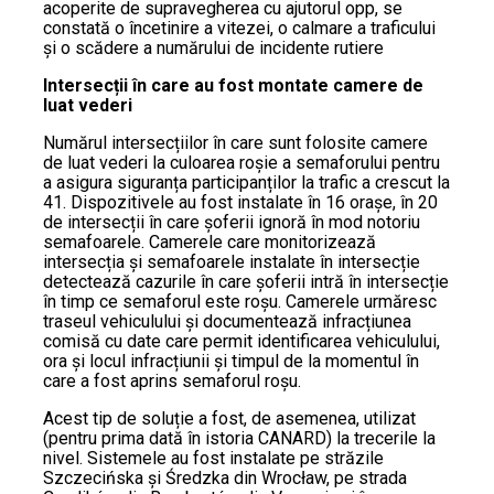
acoperite de supravegherea cu ajutorul opp, se
constată o încetinire a vitezei, o calmare a traficului
și o scădere a numărului de incidente rutiere
Intersecții în care au fost montate camere de
luat vederi
Numărul intersecțiilor în care sunt folosite camere
de luat vederi la culoarea roșie a semaforului pentru
a asigura siguranța participanților la trafic a crescut la
41. Dispozitivele au fost instalate în 16 orașe, în 20
de intersecții în care șoferii ignoră în mod notoriu
semafoarele. Camerele care monitorizează
intersecția și semafoarele instalate în intersecție
detectează cazurile în care șoferii intră în intersecție
în timp ce semaforul este roșu. Camerele urmăresc
traseul vehiculului și documentează infracțiunea
comisă cu date care permit identificarea vehiculului,
ora și locul infracțiunii și timpul de la momentul în
care a fost aprins semaforul roșu.
Acest tip de soluție a fost, de asemenea, utilizat
(pentru prima dată în istoria CANARD) la trecerile la
nivel. Sistemele au fost instalate pe străzile
Szczecińska și Średzka din Wrocław, pe strada