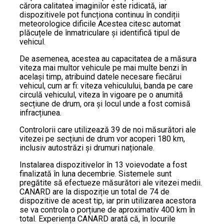
cărora calitatea imaginilor este ridicată, iar
dispozitivele pot funcționa continuu în condiții
meteorologice dificile Acestea citesc automat
plăcuțele de înmatriculare și identifică tipul de
vehicul.
De asemenea, acestea au capacitatea de a măsura
viteza mai multor vehicule pe mai multe benzi în
același timp, atribuind datele necesare fiecărui
vehicul, cum ar fi: viteza vehiculului, banda pe care
circulă vehiculul, viteza în vigoare pe o anumită
secțiune de drum, ora și locul unde a fost comisă
infracțiunea.
Controlorii care utilizează 39 de noi măsurători ale
vitezei pe secțiuni de drum vor acoperi 180 km,
inclusiv autostrăzi și drumuri naționale.
Instalarea dispozitivelor în 13 voievodate a fost
finalizată în luna decembrie. Sistemele sunt
pregătite să efectueze măsurători ale vitezei medii.
CANARD are la dispoziție un total de 74 de
dispozitive de acest tip, iar prin utilizarea acestora
se va controla o porțiune de aproximativ 400 km în
total. Experiența CANARD arată că, în locurile