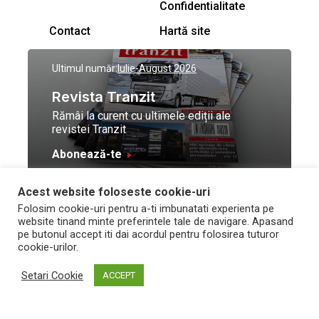
Confidentialitate
Contact
Hartă site
Ultimul număr:
Iulie-August 2026
Revista Tranzit
Rămâi la curent cu ultimele ediții ale
revistei Tranzit
Abonează-te
Acest website foloseste cookie-uri
© Toate drepturile
Design by
High Contrast
Folosim cookie-uri pentru a-ti imbunatati experienta pe
rezervate Trafic Media
and development by
Neo
website tinand minte preferintele tale de navigare. Apasand
2026
Vision Technologies
pe butonul accept iti dai acordul pentru folosirea tuturor
cookie-urilor.
Setari Cookie
ACCEPT