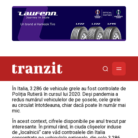
În Italia, 3.286 de vehicule grele au fost controlate de
Poliția Rutieră în cursul lui 2020. Deși pandemia a
redus numărul vehiculelor de pe şosele, cele grele
au circulat întotdeauna, chiar dacă poate în număr mai
mic.
În acest context, cifrele disponibile pe anul trecut par
interesante. În primul rând, în ciuda clișeelor ​​induse
de „localnicii“ care văd controalele din Italia
concentrate pe vehiculele naționale, din cele 3.286