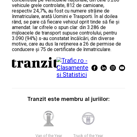
vehicule grele controlate, 812 de camioane,
respectiv 24,7%, au fost cu numere străine de
înmatriculare, arată Uomini e Trasporti. În al doilea
rând, se pare că fiecare vehicul oprit tinde să fie și
amendat. Iar cifrele o spun clar: din 3.286 de
mijloacele de transport supuse controlului, pentru
3.090 (94%) s-au constatat încălcări, din diverse
motive, care au dus la reţinerea a 26 de permise de
conducere şi 75 de certificate de înmatriculare.
Tranzit este membru al juriilor:
Van of the Year
Truck of the Year