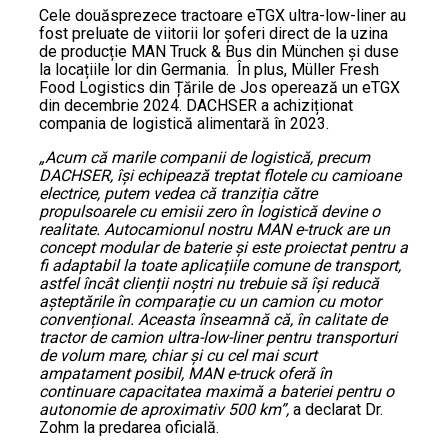
Cele douăsprezece tractoare eTGX ultra-low-liner au
fost preluate de viitorii lor șoferi direct de la uzina
de producție MAN Truck & Bus din München și duse
la locațiile lor din Germania. În plus, Müller Fresh
Food Logistics din Țările de Jos operează un eTGX
din decembrie 2024. DACHSER a achiziționat
compania de logistică alimentară în 2023.
„Acum că marile companii de logistică, precum
DACHSER, își echipează treptat flotele cu camioane
electrice, putem vedea că tranziția către
propulsoarele cu emisii zero în logistică devine o
realitate. Autocamionul nostru MAN e-truck are un
concept modular de baterie și este proiectat pentru a
fi adaptabil la toate aplicațiile comune de transport,
astfel încât clienții noștri nu trebuie să își reducă
așteptările în comparație cu un camion cu motor
convențional. Aceasta înseamnă că, în calitate de
tractor de camion ultra-low-liner pentru transporturi
de volum mare, chiar și cu cel mai scurt
ampatament posibil, MAN e-truck oferă în
continuare capacitatea maximă a bateriei pentru o
autonomie de aproximativ 500 km”,
a declarat Dr.
Zohm la predarea oficială.