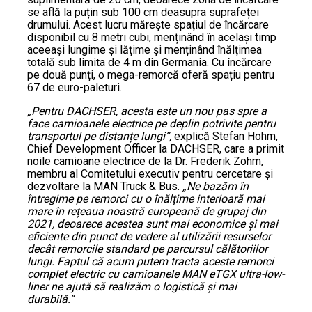
se află la puțin sub 100 cm deasupra suprafeței
drumului. Acest lucru mărește spațiul de încărcare
disponibil cu 8 metri cubi, menținând în același timp
aceeași lungime și lățime și menținând înălțimea
totală sub limita de 4 m din Germania. Cu încărcare
pe două punți, o mega-remorcă oferă spațiu pentru
67 de euro-paleturi.
„Pentru DACHSER, acesta este un nou pas spre a
face camioanele electrice pe deplin potrivite pentru
transportul pe distanțe lungi”,
explică Stefan Hohm,
Chief Development Officer la DACHSER, care a primit
noile camioane electrice de la Dr. Frederik Zohm,
membru al Comitetului executiv pentru cercetare și
dezvoltare la MAN Truck & Bus.
„Ne bazăm în
întregime pe remorci cu o înălțime interioară mai
mare în rețeaua noastră europeană de grupaj din
2021, deoarece acestea sunt mai economice și mai
eficiente din punct de vedere al utilizării resurselor
decât remorcile standard pe parcursul călătoriilor
lungi. Faptul că acum putem tracta aceste remorci
complet electric cu camioanele MAN eTGX ultra-low-
liner ne ajută să realizăm o logistică și mai
durabilă.”