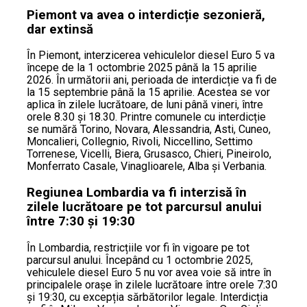
Piemont va avea o interdicție sezonieră,
dar extinsă
În Piemont, interzicerea vehiculelor diesel Euro 5 va
începe de la 1 octombrie 2025 până la 15 aprilie
2026. În următorii ani, perioada de interdicție va fi de
la 15 septembrie până la 15 aprilie. Acestea se vor
aplica în zilele lucrătoare, de luni până vineri, între
orele 8.30 și 18.30. Printre comunele cu interdicție
se numără Torino, Novara, Alessandria, Asti, Cuneo,
Moncalieri, Collegnio, Rivoli, Niccellino, Settimo
Torrenese, Vicelli, Biera, Grusasco, Chieri, Pineirolo,
Monferrato Casale, Vinaglioarele, Alba și Verbania.
Regiunea Lombardia va fi interzisă în
zilele lucrătoare pe tot parcursul anului
între 7:30 și 19:30
În Lombardia, restricțiile vor fi în vigoare pe tot
parcursul anului. Începând cu 1 octombrie 2025,
vehiculele diesel Euro 5 nu vor avea voie să intre în
principalele orașe în zilele lucrătoare între orele 7:30
și 19:30, cu excepția sărbătorilor legale. Interdicția