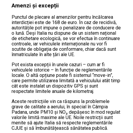
Amenzi și excepții
Punctul de plecare al amenzilor pentru încălcarea
interdicției este de 168 de euro. În caz de recidivă,
autoritățile pot impune o penalizare de conducere de
o lună. Deși Italia nu dispune de un sistem național
de etichetare ecologică, se vor efectua în continuare
controale, iar vehiculele internaționale nu vor fi
scutite de obligația de conformare, chiar dacă sunt
înmatriculate în alte țări ale UE.
Pot exista excepții în unele cazuri – cum ar fi
vehiculele istorice – în funcție de reglementările
locale. O altă opțiune poate fi sistemul “move-in”,
care permite utilizarea limitată a vehiculului atât timp
cât este instalat un dispozitiv GPS și sunt
respectate limitele anuale de kilometraj.
Aceste restricțiile vin ca răspuns la problemele
grave de calitate a aerului, în special în Câmpia
Padana, unde PM10 și NO₂ depășesc în mod regulat
valorile limită maxime ale UE. Noile restricții sunt
menite să ajute Italia să respecte reglementările
CJUE și să îmbunătățească sănătatea publică.