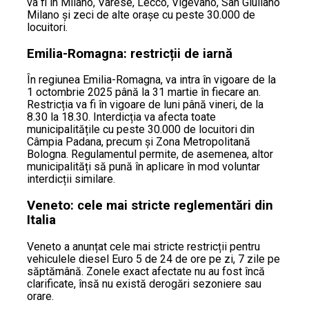
va fi în Milano, Varese, Lecco, Vigevano, San Giuliano
Milano și zeci de alte orașe cu peste 30.000 de
locuitori.
Emilia-Romagna: restricții de iarnă
În regiunea Emilia-Romagna, va intra în vigoare de la
1 octombrie 2025 până la 31 martie în fiecare an.
Restricția va fi în vigoare de luni până vineri, de la
8.30 la 18.30. Interdicția va afecta toate
municipalitățile cu peste 30.000 de locuitori din
Câmpia Padana, precum și Zona Metropolitană
Bologna. Regulamentul permite, de asemenea, altor
municipalități să pună în aplicare în mod voluntar
interdicții similare.
Veneto: cele mai stricte reglementări din
Italia
Veneto a anunțat cele mai stricte restricții pentru
vehiculele diesel Euro 5 de 24 de ore pe zi, 7 zile pe
săptămână. Zonele exact afectate nu au fost încă
clarificate, însă nu există derogări sezoniere sau
orare.