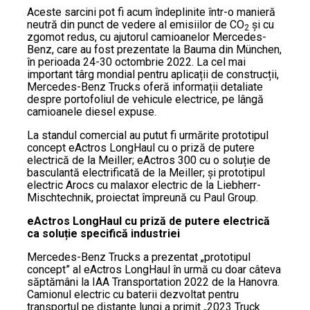
Aceste sarcini pot fi acum îndeplinite într-o manieră
neutră din punct de vedere al emisiilor de CO
și cu
2
zgomot redus, cu ajutorul camioanelor Mercedes-
Benz, care au fost prezentate la Bauma din München,
în perioada 24-30 octombrie 2022. La cel mai
important târg mondial pentru aplicații de construcții,
Mercedes-Benz Trucks oferă informații detaliate
despre portofoliul de vehicule electrice, pe lângă
camioanele diesel expuse.
La standul comercial au putut fi urmărite prototipul
concept eActros LongHaul cu o priză de putere
electrică de la Meiller; eActros 300 cu o soluție de
basculantă electrificată de la Meiller; și prototipul
electric Arocs cu malaxor electric de la Liebherr-
Mischtechnik, proiectat împreună cu Paul Group.
eActros LongHaul cu priză de putere electrică
ca soluție specifică industriei
Mercedes-Benz Trucks a prezentat „prototipul
concept” al eActros LongHaul în urmă cu doar câteva
săptămâni la IAA Transportation 2022 de la Hanovra.
Camionul electric cu baterii dezvoltat pentru
transportul pe distanțe lungi a primit „2023 Truck