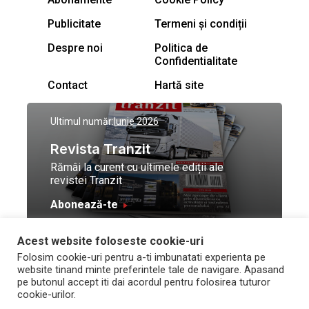
Publicitate
Termeni și condiții
Despre noi
Politica de
Confidentialitate
Contact
Hartă site
Ultimul număr:
Iunie 2026
Revista Tranzit
Rămâi la curent cu ultimele ediții ale
revistei Tranzit
Abonează-te
Acest website foloseste cookie-uri
© Toate drepturile
Design by
High Contrast
Folosim cookie-uri pentru a-ti imbunatati experienta pe
rezervate Trafic Media
and development by
Neo
website tinand minte preferintele tale de navigare. Apasand
2026
Vision Technologies
pe butonul accept iti dai acordul pentru folosirea tuturor
cookie-urilor.