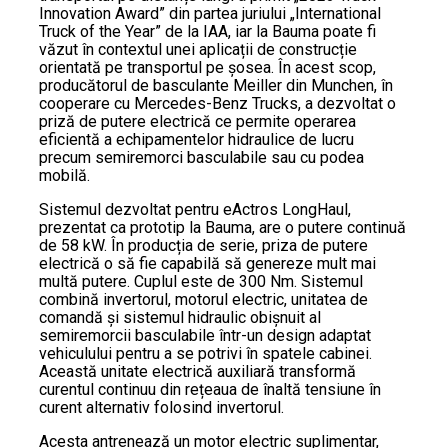
Innovation Award” din partea juriului „International
Truck of the Year” de la IAA, iar la Bauma poate fi
văzut în contextul unei aplicații de construcție
orientată pe transportul pe șosea. În acest scop,
producătorul de basculante Meiller din Munchen, în
cooperare cu Mercedes-Benz Trucks, a dezvoltat o
priză de putere electrică ce permite operarea
eficientă a echipamentelor hidraulice de lucru
precum semiremorci basculabile sau cu podea
mobilă.
Sistemul dezvoltat pentru eActros LongHaul,
prezentat ca prototip la Bauma, are o putere continuă
de 58 kW. În producția de serie, priza de putere
electrică o să fie capabilă să genereze mult mai
multă putere. Cuplul este de 300 Nm. Sistemul
combină invertorul, motorul electric, unitatea de
comandă și sistemul hidraulic obișnuit al
semiremorcii basculabile într-un design adaptat
vehiculului pentru a se potrivi în spatele cabinei.
Această unitate electrică auxiliară transformă
curentul continuu din rețeaua de înaltă tensiune în
curent alternativ folosind invertorul.
Acesta antrenează un motor electric suplimentar,