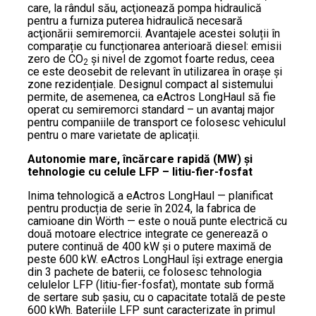
care, la rândul său, acţionează pompa hidraulică
pentru a furniza puterea hidraulică necesară
acţionării semiremorcii. Avantajele acestei soluții în
comparație cu funcționarea anterioară diesel: emisii
zero de CO
și nivel de zgomot foarte redus, ceea
2
ce este deosebit de relevant în utilizarea în orașe și
zone rezidențiale. Designul compact al sistemului
permite, de asemenea, ca eActros LongHaul să fie
operat cu semiremorci standard – un avantaj major
pentru companiile de transport ce folosesc vehiculul
pentru o mare varietate de aplicații.
Autonomie mare, încărcare rapidă (MW) și
tehnologie cu celule LFP – litiu-fier-fosfat
Inima tehnologică a eActros LongHaul — planificat
pentru producția de serie în 2024, la fabrica de
camioane din Wörth — este o nouă punte electrică cu
două motoare electrice integrate ce generează o
putere continuă de 400 kW și o putere maximă de
peste 600 kW. eActros LongHaul își extrage energia
din 3 pachete de baterii, ce folosesc tehnologia
celulelor LFP (litiu-fier-fosfat), montate sub formă
de sertare sub șasiu, cu o capacitate totală de peste
600 kWh. Bateriile LFP sunt caracterizate în primul