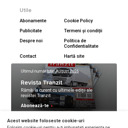
Utile
Abonamente
Cookie Policy
Publicitate
Termeni și condiții
Despre noi
Politica de
Confidentialitate
Contact
Hartă site
Ultimul număr:
Iulie-August 2026
Revista Tranzit
Rămâi la curent cu ultimele ediții ale
revistei Tranzit
Abonează-te
Acest website foloseste cookie-uri
© Toate drepturile
Design by
High Contrast
Folosim cookie-uri pentru a-ti imbunatati experienta pe