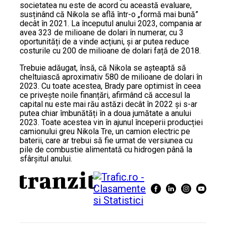
societatea nu este de acord cu această evaluare,
susținând că Nikola se află într-o „formă mai bună”
decât în 2021. La începutul anului 2023, compania ar
avea 323 de milioane de dolari în numerar, cu 3
oportunități de a vinde acțiuni, și ar putea reduce
costurile cu 200 de milioane de dolari față de 2018.
Trebuie adăugat, însă, că Nikola se așteaptă să
cheltuiască aproximativ 580 de milioane de dolari în
2023. Cu toate acestea, Brady pare optimist în ceea
ce privește noile finanțări, afirmând că accesul la
capital nu este mai rău astăzi decât în 2022 și s-ar
putea chiar îmbunătăți în a doua jumătate a anului
2023. Toate acestea vin în ajunul începerii producției
camionului greu Nikola Tre, un camion electric pe
baterii, care ar trebui să fie urmat de versiunea cu
pile de combustie alimentată cu hidrogen până la
sfârșitul anului.