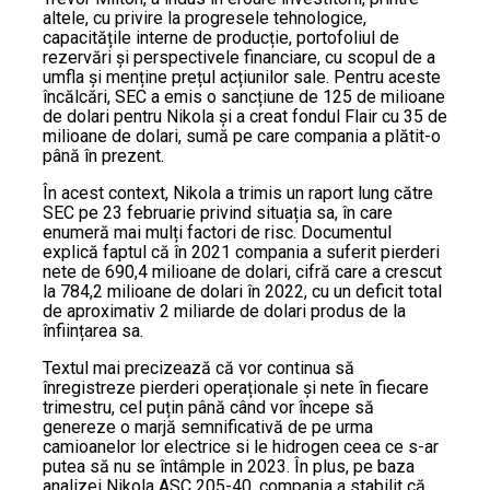
altele, cu privire la progresele tehnologice,
capacitățile interne de producție, portofoliul de
rezervări și perspectivele financiare, cu scopul de a
umfla și menține prețul acțiunilor sale. Pentru aceste
încălcări, SEC a emis o sancțiune de 125 de milioane
de dolari pentru Nikola și a creat fondul Flair cu 35 de
milioane de dolari, sumă pe care compania a plătit-o
până în prezent.
În acest context, Nikola a trimis un raport lung către
SEC pe 23 februarie privind situația sa, în care
enumeră mai mulți factori de risc. Documentul
explică faptul că în 2021 compania a suferit pierderi
nete de 690,4 milioane de dolari, cifră care a crescut
la 784,2 milioane de dolari în 2022, cu un deficit total
de aproximativ 2 miliarde de dolari produs de la
înființarea sa.
Textul mai precizează că vor continua să
înregistreze pierderi operaționale și nete în fiecare
trimestru, cel puțin până când vor începe să
genereze o marjă semnificativă de pe urma
camioanelor lor electrice si le hidrogen ceea ce s-ar
putea să nu se întâmple in 2023. În plus, pe baza
analizei Nikola ASC 205-40, compania a stabilit că