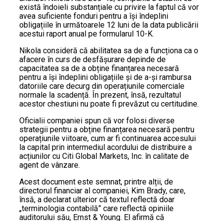
există îndoieli substanțiale cu privire la faptul că vor
avea suficiente fonduri pentru a își îndeplini
obligațiile în următoarele 12 luni de la data publicării
acestui raport anual pe formularul 10-K.
Nikola consideră că abilitatea sa de a funcționa ca o
afacere în curs de desfășurare depinde de
capacitatea sa de a obține finanțarea necesară
pentru a își îndeplini obligațiile și de a-și rambursa
datoriile care decurg din operațiunile comerciale
normale la scadență. În prezent, însă, rezultatul
acestor chestiuni nu poate fi prevăzut cu certitudine.
Oficialii companiei spun că vor folosi diverse
strategii pentru a obține finanțarea necesară pentru
operațiunile viitoare, cum ar fi continuarea accesului
la capital prin intermediul acordului de distribuire a
acțiunilor cu Citi Global Markets, Inc. în calitate de
agent de vânzare.
Acest document este semnat, printre alții, de
directorul financiar al companiei, Kim Brady, care,
însă, a declarat ulterior că textul reflectă doar
„terminologia contabilă” care reflectă opiniile
auditorului său, Ernst & Young. El afirmă că