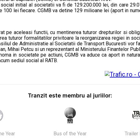
ocial initial al societatii va fi de 129.200.000 lei, din care 29.07
e 100 lei fiecare. CGMB va detine 129 milioane lei (aport in numera
at pe aceleasi functii, cu mentinerea tuturor drepturilor si obli
ea tuturor formalitatilor privitoare la reorganizarea regiei in soc
iliul de Administratie al Societatii de Transport Bucuresti vor fa
an, Mihai Petcu si un reprezentant al Ministerului Finantelor Publ
noma in societate pe actiuni, CGMB va aduce ca aport in natura l
 acum sediul social al RATB.
Tranzit este membru al juriilor:
the Year
Bus of the Year
Trailer