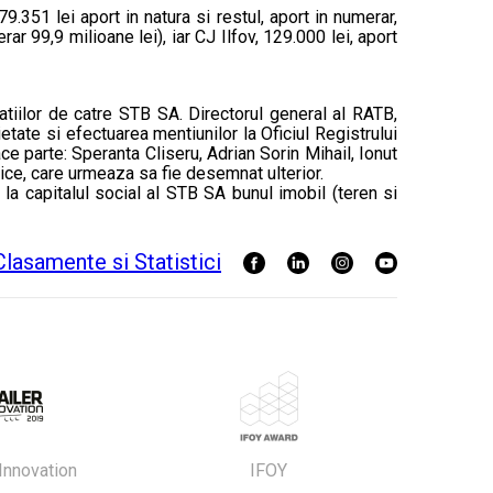
9.351 lei aport in natura si restul, aport in numerar,
r 99,9 milioane lei), iar CJ Ilfov, 129.000 lei, aport
gatiilor de catre STB SA. Directorul general al RATB,
ietate si efectuarea mentiunilor la Oficiul Registrului
ce parte: Speranta Cliseru, Adrian Sorin Mihail, Ionut
ice, care urmeaza sa fie desemnat ulterior.
a capitalul social al STB SA bunul imobil (teren si
 Innovation
IFOY