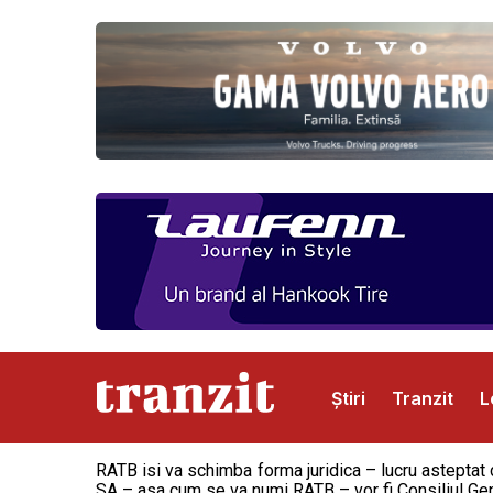
Știri
Tranzit
L
RATB isi va schimba forma juridica – lucru asteptat 
Abonamente
Publicitate
Contact
SA – asa cum se va numi RATB – vor fi Consiliul Gene