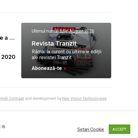
Ultimul număr:
Iulie-August 2026
Gala Tranzit de premiere a celor mai eficienti operatori de transport marfa 2023
Revista Tranzit
Rămâi la curent cu ultimele ediții
a 2020
ale revistei Tranzit
Abonează-te
High Contrast
and development by
Neo Vision Technologies
iti
Setari Cookie
ACCEPT