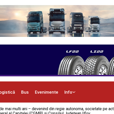
ogistică
Bus
Evenimente
Info
de mai multi ani – devenind din regie autonoma, societate pe acti
ral al Capitalei (CGMB) si Consiliul Judetean Ilfov.