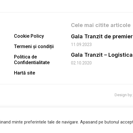
Cele mai citite articole
Cookie Policy
11.09.2023
Termeni și condiții
Gala Tranzit – Logistic
Politica de
Confidentialitate
02.10.2020
Hartă site
Design by
inand minte preferintele tale de navigare. Apasand pe butonul accept 