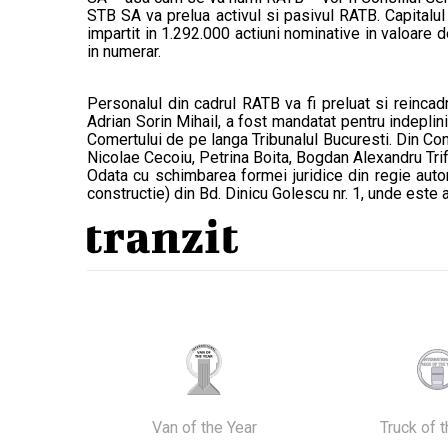
STB SA va prelua activul si pasivul RATB. Capitalul s
impartit in 1.292.000 actiuni nominative in valoare d
in numerar.
Personalul din cadrul RATB va fi preluat si reincadr
Adrian Sorin Mihail, a fost mandatat pentru indeplinir
Comertului de pe langa Tribunalul Bucuresti. Din Cons
Nicolae Cecoiu, Petrina Boita, Bogdan Alexandru Trif
Odata cu schimbarea formei juridice din regie auto
constructie) din Bd. Dinicu Golescu nr. 1, unde este
Van of the Year
Truck of 