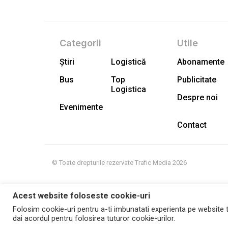
Categorii
Utile
Știri
Logistică
Abonamente
Bus
Top
Publicitate
Logistica
Despre noi
Evenimente
Contact
© Toate drepturile rezervate Trafic Media 2026
Acest website foloseste cookie-uri
Folosim cookie-uri pentru a-ti imbunatati experienta pe website t
dai acordul pentru folosirea tuturor cookie-urilor.