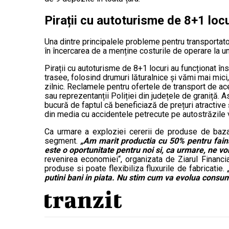
Pirații cu autoturisme de 8+1 locu
Una dintre principalele probleme pentru transportato
în încercarea de a menține costurile de operare la un
Pirații cu autoturisme de 8+1 locuri au funcționat îns
trasee, folosind drumuri lăturalnice și vămi mai mi
zilnic. Reclamele pentru ofertele de transport de ace
sau reprezentanții Poliției din județele de graniță. 
bucură de faptul că beneficiază de prețuri atractive ș
din media cu accidentele petrecute pe autostrăzile
Ca urmare a exploziei cererii de produse de baza,
segment.
„Am marit productia cu 50% pentru faina
este o oportunitate pentru noi si, ca urmare, ne v
revenirea economiei“, organizata de Ziarul Financi
produse si poate flexibiliza fluxurile de fabricatie.
putini bani in piata. Nu stim cum va evolua consum