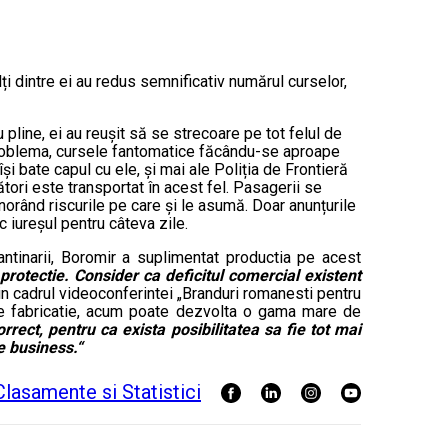
i dintre ei au redus semnificativ numărul curselor,
 pline, ei au reușit să se strecoare pe tot felul de
 problema, cursele fantomatice făcându-se aproape
i bate capul cu ele, și mai ale Poliția de Frontieră
ători este transportat în acest fel. Pasagerii se
gnorând riscurile pe care și le asumă. Doar anunțurile
sc iureșul pentru câteva zile.
ntinarii, Boromir a suplimentat productia pe acest
rotectie. Consider ca deficitul comercial existent
in cadrul videoconferintei „Branduri romanesti pentru
i de fabricatie, acum poate dezvolta o gama mare de
rrect, pentru ca exista posibilitatea sa fie tot mai
e business.“