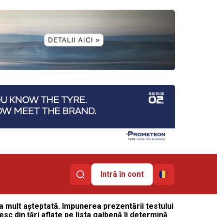
Intră în cont
 mult a
ș
teptat
ă
. Impunerea prezent
ă
rii testului
sesc din
ță
ri aflate pe lista galben
ă
îi determin
ă