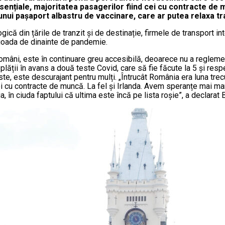
esen
ț
iale, majoritatea pasagerilor fiind cei cu contracte de
nui pa
ș
aport albastru de vaccinare, care ar putea relaxa tr
ogică din țările de tranzit și de destinație, firmele de transport 
rioada de dinainte de pandemie.
 români, este în continuare greu accesibilă, deoarece nu a reglem
plății în avans a două teste Covid, care să fie făcute la 5 și respec
este, este descurajant pentru mulți. „Întrucât România era luna tre
i cu contracte de muncă. La fel și Irlanda. Avem speranțe mai mar
ia, în ciuda faptului că ultima este încă pe lista roșie”, a declara