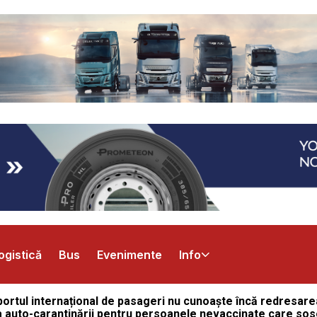
ogistică
Bus
Evenimente
Info
portul interna
ț
ional de pasageri nu cunoa
ș
te înc
ă
redresarea
ea auto-carantin
ă
rii pentru persoanele nevaccinate care so