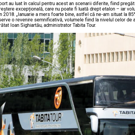
rt au luat în calcul pentru acest an scenarii diferite, fiind pregăt
creștere excepțională, care nu poate fi luată drept etalon – iar vo
n 2018. „Ianuarie a mers foarte bine, astfel că ne-am situat la 85
serve o revenire semnificativă, volumele fiind la nivelul celor de
ătat Ioan Sighiartău, administrator Tabita Tour.