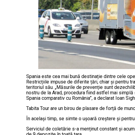
Spania este cea mai bună destinație dintre cele opera
Restricțiile impuse de diferite țări, chiar și pentru 
teritoriul său. „Măsurile de prevenție sunt dezechil
nostru de la Arad, procedura fiind astfel mai simplă 
Spania comparativ cu România”, a declarat Ioan Sigh
Tabita Tour are un birou de plasare de forță de munc
În același timp, se simte o ușoară creștere și pentru t
Serviciul de coletărie s-a menținut constant și acum e
de 9 depozite în toată țara.