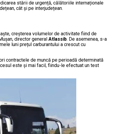
icarea stării de urgență, călătoriile internaționale
ețean, cât și pe interjudețean.
aște, creșterea volumelor de activitate fiind de
 Mușan, director general
Atlassib
. De asemenea, s-a
imele luni prețul carburantului a crescut cu
lători contractele de muncă pe perioadă determinată
esul este și mai facil, fiindu-le efectuat un test