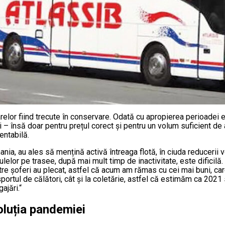
elor fiind trecute în conservare. Odată cu apropierea perioadei e
ri – însă doar pentru prețul corect și pentru un volum suficient de 
entabilă.
mania, au ales să mențină activă întreaga flotă, în ciuda reducerii
elor pe trasee, după mai mult timp de inactivitate, este dificilă
tre șoferi au plecat, astfel că acum am rămas cu cei mai buni, car
sportul de călători, cât și la coletărie, astfel că estimăm ca 20
ajări.“
voluția pandemiei