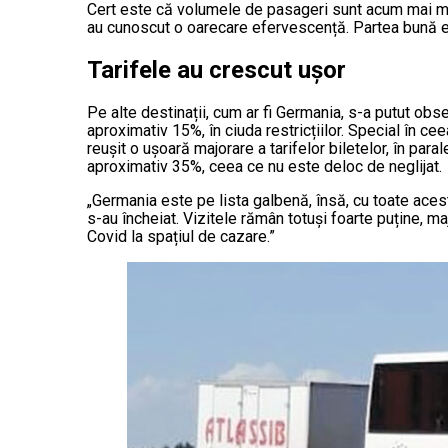
Cert este că volumele de pasageri sunt acum mai mici 
au cunoscut o oarecare efervescență. Partea bună est
Tarifele au crescut ușor
Pe alte destinații, cum ar fi Germania, s-a putut ob
aproximativ 15%, în ciuda restricțiilor. Special în c
reușit o ușoară majorare a tarifelor biletelor, în para
aproximativ 35%, ceea ce nu este deloc de neglijat.
„Germania este pe lista galbenă, însă, cu toate aces
s-au încheiat. Vizitele rămân totuși foarte puține, ma
Covid la spațiul de cazare.”