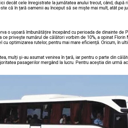
decât cele înregistrate la jumătatea anului trecut, când, după rid
e că în țară oamenii au început să se miște mai mult, atât pe jud
serva o ușoară îmbunătățire începând cu perioada de dinainte de P
eea ce privește numărul de călători vorbim de 10%, a opinat Florin
lel cu optimizarea rutelor, pentru mai mare eficiență. Oricum, în ult
tea, mulți și-au asumat venirea în țară, iar pentru o parte din că
joritatea pasagerilor mergând la lucru. Pentru aceștia din urmă acc