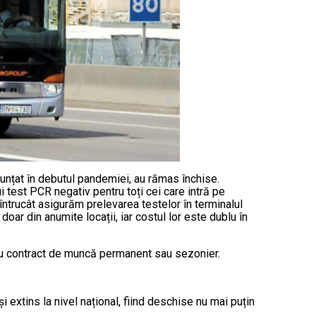
nunțat în debutul pandemiei, au rămas închise.
ui test PCR negativ pentru toți cei care intră pe
ntrucât asigurăm prelevarea testelor în terminalul
oar din anumite locații, iar costul lor este dublu în
n cu contract de muncă permanent sau sezonier.
i extins la nivel național, fiind deschise nu mai puțin