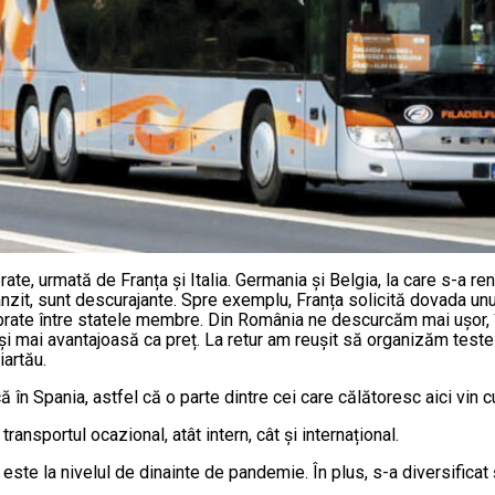
te, urmată de Franța și Italia. Germania și Belgia, la care s-a re
tranzit, sunt descurajante. Spre exemplu, Franța solicită dovada un
ibrate între statele membre. Din România ne descurcăm mai ușor, î
și mai avantajoasă ca preț. La retur am reușit să organizăm teste d
iartău.
ă în Spania, astfel că o parte dintre cei care călătoresc aici vi
ransportul ocazional, atât intern, cât și internațional.
ste la nivelul de dinainte de pandemie. În plus, s-a diversificat ș