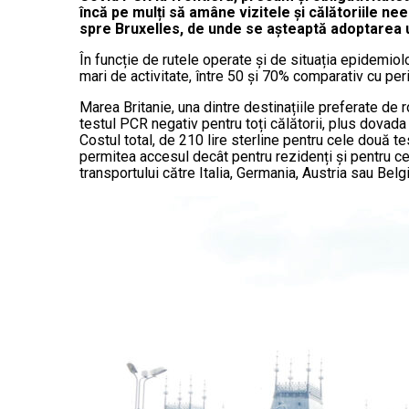
înc
ă
pe mul
ț
i s
ă
amâne vizitele
ș
i c
ă
l
ă
toriile ne
spre Bruxelles, de unde se a
ș
teapt
ă
adoptarea u
În funcție de rutele operate și de situația epidemiol
mari de activitate, între 50 și 70% comparativ cu pe
Marea Britanie, una dintre destinațiile preferate de
testul PCR negativ pentru toți călătorii, plus dovada 
Costul total, de 210 lire sterline pentru cele două t
permitea accesul decât pentru rezidenți și pentru ce
transportului către Italia, Germania, Austria sau Belg