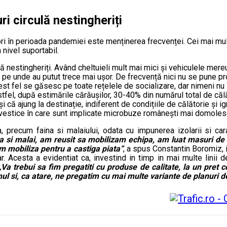
ri circulă nestingheriți
ri în perioada pandemiei este menținerea frecvenței. Cei mai mulț
 nivel suportabil.
ă nestingheriți. Având cheltuieli mult mai mici și vehiculele mereu
ci, pe unde au putut trece mai ușor. De frecvență nici nu se pune
st fel se găsesc pe toate rețelele de socializare, dar nimeni nu îș
Astfel, după estimările cărăușilor, 30-40% din numărul total de căl
i că ajung la destinație, indiferent de condițiile de călătorie și i
 vestice în care sunt implicate microbuze românești mai domole
 precum faina si malaiului, odata cu impunerea izolarii si cara
 si malai, am reusit sa mobilizam echipa, am luat masuri de p
om mobiliza pentru a castiga piata“
, a spus Constantin Boromiz, 
ar. Acesta a evidentiat ca, investind in timp in mai multe lini
„Va trebui sa fim pregatiti cu produse de calitate, la un pret co
ul si, ca atare, ne pregatim cu mai multe variante de planuri d