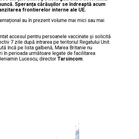
 munc
ă
. Speran
ț
a c
ă
r
ă
u
ș
ilor se îndreapt
ă
acum
anzitarea frontierelor interne ale UE.
internațional au în prezent volume mai mici sau mai
entat accesul pentru persoanele vaccinate și solicită
tiv 7 zile după intrarea pe teritoriul Regatului Unit.
cută încă pe lista galbenă, Marea Britanie nu
i în perioada următoare legate de facilitarea
t Beniamin Lucescu, director
Tarsincom
.