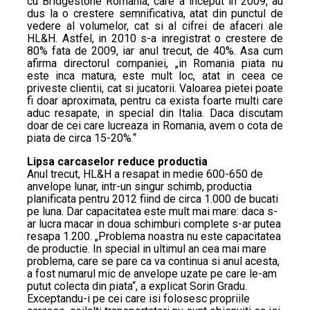
cu Bridgestone Romania, care a inceput in 2009, au
dus la o crestere semnificativa, atat din punctul de
vedere al volumelor, cat si al cifrei de afaceri ale
HL&H. Astfel, in 2010 s-a inregistrat o crestere de
80% fata de 2009, iar anul trecut, de 40%. Asa cum
afirma directorul companiei, „in Romania piata nu
este inca matura, este mult loc, atat in ceea ce
priveste clientii, cat si jucatorii. Valoarea pietei poate
fi doar aproximata, pentru ca exista foarte multi care
aduc resapate, in special din Italia. Daca discutam
doar de cei care lucreaza in Romania, avem o cota de
piata de circa 15-20%.“
Lipsa carcaselor reduce productia
Anul trecut, HL&H a resapat in medie 600-650 de
anvelope lunar, intr-un singur schimb, productia
planificata pentru 2012 fiind de circa 1.000 de bucati
pe luna. Dar capacitatea este mult mai mare: daca s-
ar lucra macar in doua schimburi complete s-ar putea
resapa 1.200. „Problema noastra nu este capacitatea
de productie. In special in ultimul an cea mai mare
problema, care se pare ca va continua si anul acesta,
a fost numarul mic de anvelope uzate pe care le-am
putut colecta din piata“, a explicat Sorin Gradu.
Exceptandu-i pe cei care isi folosesc propriile