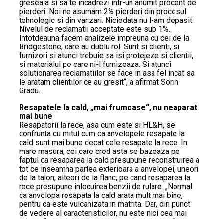
greseala si sa te incadrezi intr-un anumit procent de
pierderi. Noi ne asumam 2% pierderi din procesul
tehnologic si din vanzari. Niciodata nu l-am depasit.
Nivelul de reclamatii acceptate este sub 1%.
Intotdeauna facem analizele impreuna cu cei de la
Bridgestone, care au dublu rol. Sunt si clienti, si
furnizori si atunci trebuie sa isi protejeze si clientii,
si materialul pe care ni-l furnizeaza. Si atunci
solutionarea reclamatiilor se face in asa fel incat sa
le aratam clientilor ce au gresit“, a afirmat Sorin
Gradu.
Resapatele la cald, „mai frumoase“, nu neaparat
mai bune
Resapatorii la rece, asa cum este si HL&H, se
confrunta cu mitul cum ca anvelopele resapate la
cald sunt mai bune decat cele resapate la rece. In
mare masura, cei care cred asta se bazeaza pe
faptul ca resaparea la cald presupune reconstruirea a
tot ce inseamna partea exterioara a anvelopei, uneori
de la talon, alteori de la flanc, pe cand resaparea la
rece presupune inlocuirea benzii de rulare. „Normal
ca anvelopa resapata la cald arata mult mai bine,
pentru ca este vulcanizata in matrita. Dar, din punct
de vedere al caracteristicilor, nu este nici cea mai