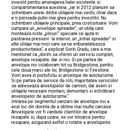
investit pentru amenajarea halei existente si
compartimentarea acesteia. „Iar in 2012 planuim sa
schimbam unele dintre utilajele mai vechi, chiar daca
e o perioada putin mai grea pentru investitii. Nu
schimbam utilajele principale, prea costisitoare. Vom
cumpara un „envelope spreader“, un utilaj care
monteaza niste „plicuri“ speciale ce ajuta in
pastrarea presiunii la interior, un „initial spreader“ si
alte utilaje mai mici care sa ne imbunatateasca
productivitatea“, a explicat Sorin Gradu, care a mai
mentionat ca „dorim sa oferim un serviciu complet,
anvelope resapate, dar si noi. Si pe partea de
anvelope noi colaboram tot cu Bridgestone, pentru
cele doua marci ale lor, Bridgestone si Firestone.
Vom avea in portofoliu si anvelope de autoturisme.
Si pe partea de service de roti, majoritatea serviciilor
se adreseaza anvelopelor de camion, dar avem si
utilajele necesare montarii, demontarii si echilibrarii
anvelopelor de autoturisme.“
Intrarea pe segmentul vanzarii de anvelope noi a
avut loc din dorinta de a obtine mai multe carcase.
Anvelopele vor fi vandute clientilor de anvelope
resapate si, dupa uzare, se vor intoarce pentru
resapare, asigurand astfel o rotatie a anvelopelor.