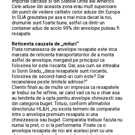
importat carcase si din Statele Unite ale Americii.
Cele aduse din aceasta zona erau mult superioare
din punct de vedere calitativ celor aduse din Europa.
In SUA greutatea pe axa e mai mica decat la noi,
drumurile sunt foarte bune, astfel ca dintr-un
container adus de acolo 99% din anvelope puteau fi
resapate.
Reticenta cauzata de „mituri“
Piata romaneasca de anvelope resapate este inca
marcata de reticenta transportatorilor de a monta
astfel de anvelope, mergand pe principiul ca
folosirea lor este riscanta. Dar, asa cum se intreaba
si Sorin Gradu, „daca resapatele sunt riscante,
folosirea de second-hand-uri cum este? Dar
recanelarea peste limitele admise?“
Clientii finali au de multe ori impresia ca resapatele
ar trebui sa fie ieftine, iar cand vad ca nu e chiar asa
au tendinta de a opta pentru anvelope chinezesti sau
din categoria buget. Totusi, conform afirmatiilor
directorului HL&H, „nu exista termeni de comparatie
intre o anvelopa premium resapata si una
chinezeasca sau buget. Comparatia trebuie facuta nu
numai la pret, ci si la performanta. Poate ca o
anvelopa resapata de noi are acelasi pret cu una