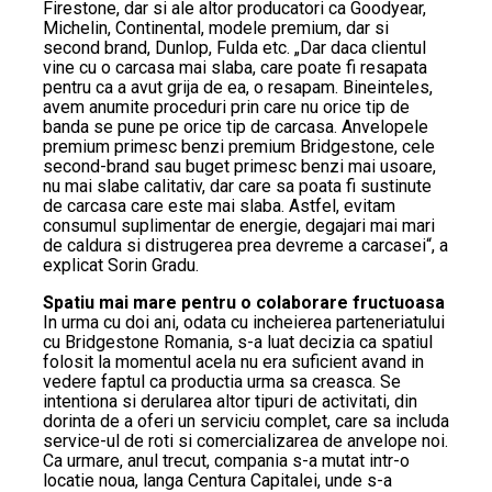
Firestone, dar si ale altor producatori ca Goodyear,
Michelin, Continental, modele premium, dar si
second brand, Dunlop, Fulda etc. „Dar daca clientul
vine cu o carcasa mai slaba, care poate fi resapata
pentru ca a avut grija de ea, o resapam. Bineinteles,
avem anumite proceduri prin care nu orice tip de
banda se pune pe orice tip de carcasa. Anvelopele
premium primesc benzi premium Bridgestone, cele
second-brand sau buget primesc benzi mai usoare,
nu mai slabe calitativ, dar care sa poata fi sustinute
de carcasa care este mai slaba. Astfel, evitam
consumul suplimentar de energie, degajari mai mari
de caldura si distrugerea prea devreme a carcasei“, a
explicat Sorin Gradu.
Spatiu mai mare pentru o colaborare fructuoasa
In urma cu doi ani, odata cu incheierea parteneriatului
cu Bridgestone Romania, s-a luat decizia ca spatiul
folosit la momentul acela nu era suficient avand in
vedere faptul ca productia urma sa creasca. Se
intentiona si derularea altor tipuri de activitati, din
dorinta de a oferi un serviciu complet, care sa includa
service-ul de roti si comercializarea de anvelope noi.
Ca urmare, anul trecut, compania s-a mutat intr-o
locatie noua, langa Centura Capitalei, unde s-a