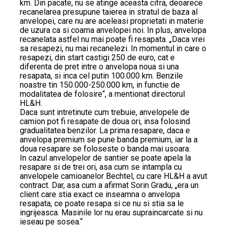
km. Din pacate, nu se atinge aceasta cifra, deoarece
recanelarea presupune taierea in stratul de baza al
anvelopei, care nu are aceleasi proprietati in materie
de uzura ca si coama anvelopei noi. In plus, anvelopa
recanelata astfel nu mai poate fi resapata. „Daca vrei
sa resapezi, nu mai recanelezi. In momentul in care o
resapezi, din start castigi 250 de euro, cat e
diferenta de pret intre o anvelopa noua si una
resapata, si inca cel putin 100.000 km. Benzile
noastre tin 150.000-250.000 km, in functie de
modalitatea de folosire“, a mentionat directorul
HL&H.
Daca sunt intretinute cum trebuie, anvelopele de
camion pot fi resapate de doua ori, insa folosind
gradualitatea benzilor. La prima resapare, daca e
anvelopa premium se pune banda premium, iar la a
doua resapare se foloseste o banda mai usoara.
In cazul anvelopelor de santier se poate apela la
resapare si de trei ori, asa cum se intampla cu
anvelopele camioanelor Bechtel, cu care HL&H a avut
contract. Dar, asa cum a afirmat Sorin Gradu, „era un
client care stia exact ce inseamna o anvelopa
resapata, ce poate resapa si ce nu si stia sa le
ingrijeasca. Masinile lor nu erau supraincarcate si nu
ieseau pe sosea.“