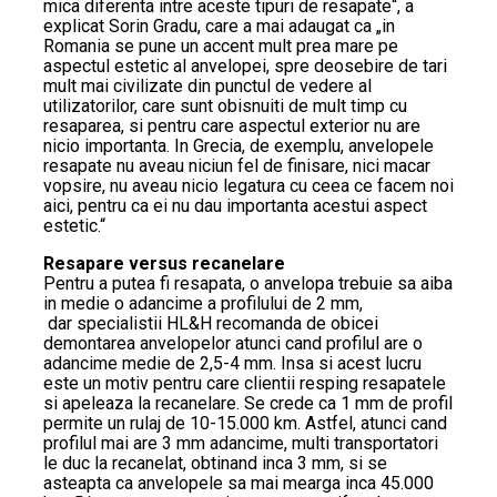
mica diferenta intre aceste tipuri de resapate“, a
explicat Sorin Gradu, care a mai adaugat ca „in
Romania se pune un accent mult prea mare pe
aspectul estetic al anvelopei, spre deosebire de tari
mult mai civilizate din punctul de vedere al
utilizatorilor, care sunt obisnuiti de mult timp cu
resaparea, si pentru care aspectul exterior nu are
nicio importanta. In Grecia, de exemplu, anvelopele
resapate nu aveau niciun fel de finisare, nici macar
vopsire, nu aveau nicio legatura cu ceea ce facem noi
aici, pentru ca ei nu dau importanta acestui aspect
estetic.“
Resapare versus recanelare
Pentru a putea fi resapata, o anvelopa trebuie sa aiba
in medie o adancime a profilului de 2 mm,
dar specialistii HL&H recomanda de obicei
demontarea anvelopelor atunci cand profilul are o
adancime medie de 2,5-4 mm. Insa si acest lucru
este un motiv pentru care clientii resping resapatele
si apeleaza la recanelare. Se crede ca 1 mm de profil
permite un rulaj de 10-15.000 km. Astfel, atunci cand
profilul mai are 3 mm adancime, multi transportatori
le duc la recanelat, obtinand inca 3 mm, si se
asteapta ca anvelopele sa mai mearga inca 45.000