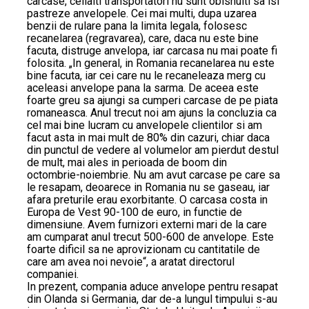
carcase, ceilalti transportatori nu sunt obisnuiti sa isi
pastreze anvelopele. Cei mai multi, dupa uzarea
benzii de rulare pana la limita legala, folosesc
recanelarea (regravarea), care, daca nu este bine
facuta, distruge anvelopa, iar carcasa nu mai poate fi
folosita. „In general, in Romania recanelarea nu este
bine facuta, iar cei care nu le recaneleaza merg cu
aceleasi anvelope pana la sarma. De aceea este
foarte greu sa ajungi sa cumperi carcase de pe piata
romaneasca. Anul trecut noi am ajuns la concluzia ca
cel mai bine lucram cu anvelopele clientilor si am
facut asta in mai mult de 80% din cazuri, chiar daca
din punctul de vedere al volumelor am pierdut destul
de mult, mai ales in perioada de boom din
octombrie-noiembrie. Nu am avut carcase pe care sa
le resapam, deoarece in Romania nu se gaseau, iar
afara preturile erau exorbitante. O carcasa costa in
Europa de Vest 90-100 de euro, in functie de
dimensiune. Avem furnizori externi mari de la care
am cumparat anul trecut 500-600 de anvelope. Este
foarte dificil sa ne aprovizionam cu cantitatile de
care am avea noi nevoie“, a aratat directorul
companiei.
In prezent, compania aduce anvelope pentru resapat
din Olanda si Germania, dar de-a lungul timpului s-au