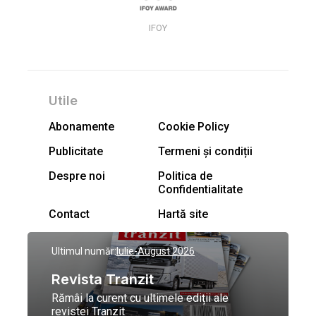
IFOY
Utile
Abonamente
Cookie Policy
Publicitate
Termeni și condiții
Despre noi
Politica de
Confidentialitate
Contact
Hartă site
Ultimul număr:
Iulie-August 2026
Revista Tranzit
Rămâi la curent cu ultimele ediții ale
revistei Tranzit