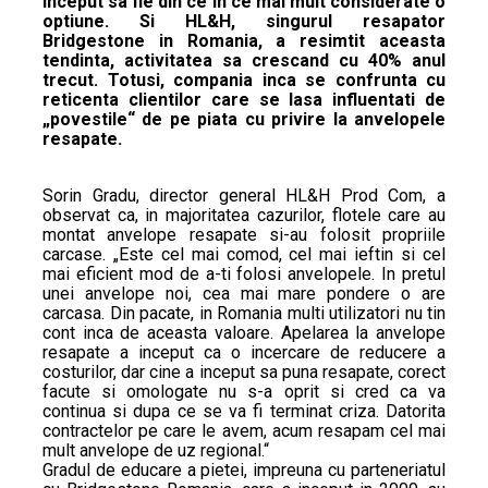
inceput sa fie din ce in ce mai mult considerate o
optiune. Si HL&H, singurul resapator
Bridgestone in Romania, a resimtit aceasta
tendinta, activitatea sa crescand cu 40% anul
trecut. Totusi, compania inca se confrunta cu
reticenta clientilor care se lasa influentati de
„povestile“ de pe piata cu privire la anvelopele
resapate.
Sorin Gradu, director general HL&H Prod Com, a
observat ca, in majoritatea cazurilor, flotele care au
montat anvelope resapate si-au folosit propriile
carcase. „Este cel mai comod, cel mai ieftin si cel
mai eficient mod de a-ti folosi anvelopele. In pretul
unei anvelope noi, cea mai mare pondere o are
carcasa. Din pacate, in Romania multi utilizatori nu tin
cont inca de aceasta valoare. Apelarea la anvelope
resapate a inceput ca o incercare de reducere a
costurilor, dar cine a inceput sa puna resapate, corect
facute si omologate nu s-a oprit si cred ca va
continua si dupa ce se va fi terminat criza. Datorita
contractelor pe care le avem, acum resapam cel mai
mult anvelope de uz regional.“
Gradul de educare a pietei, impreuna cu parteneriatul