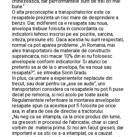
chinezeasca, dar performantele sunt de trei ori mai
bune.“
O alta preconceptie a transportatorilor este ca
resapatele prezinta un risc mare de desprindere a
benzii. Dar, indiferent ca e resapata sau noua,
anvelopa trebuie folosita in concordanta cu
indicatorii tehnici inscrisi pe ea: pozitie, sarcina,
viteza, presiune etc. Daca acestia nu sunt respectati,
normal ca pot aparea probleme. „In Romania, mai
ales transportatorii de materiale de constructii
supraincarca, nici macar 10% din ei nu folosesc
anvelopele conform indicatorilor. Si atunci ce
pretentii sa ai de la o anvelopa, fie ea noua sau
resapata?“, se intreaba Sorin Gradu.
In plus, ca urmare a experientelor neplacute din
trecut, sau doar pentru ca „asa se aude“, unii
transportatori considera ca resapatele nu pot fi puse
decat pe remorca, si nici acolo pe toate axele.
Regulamentele referitoare la montarea anvelopelor
resapate spun ca acestea pot fi folosite pe orice
axa, in afara de cea de directie a tractorului.
„Nu neg ca se intampla, ca la orice produs din lume,
sa gresesti in procesul de fabricatie, chiar si cand
vorbim de materia prima. Si noi am facut greseli, dar
important e sa stii ce s-a intamplat, ce a cauzat