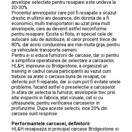
anvelope selectate pentru resapare este undeva la
20-30% .
Procentul anvelopelor care pot fi resapate a scazut
drastic in ultimii ani deoarece, din dorinta de a fi
economici, multi transportatori au uzat prea mult
anvelopele, care au devenit astfel neconforme
pentru resapare. Exista si flote, in special cele de
autocare sau de autobuze, al caror procent trece de
80%, dar acolo conducerea are mai multa grija, pentru
ca vehiculele transporta oameni.
Pentru a-si educa furnizorii de carcase, dar si pentru
a simplifica operatiunea de selectare a carcaselor,
HL&H, impreuna cu Bridgestone, a organizat un
training in cadrul caruia participantii au vazut cum
trebuie sa arate o carcasa buna de resapat, ce
defecte pot fi reparate, dar si cum pot fi evitate unele
probleme, facand astfel o preselectie a carcaselor.
In afara de selectia la furnizor, anvelopele trec prin
alte inspectii in fabrica, atat vizuale, cat si cu
ultrasunete, pentru verificarea carcaselor in
profunzime. Dupa aceste selectii, inca 20% din
carcase sunt respinse.
Performantele carcasei, definitorii
HL&H resapeaza in principal carcase Bridgestone si