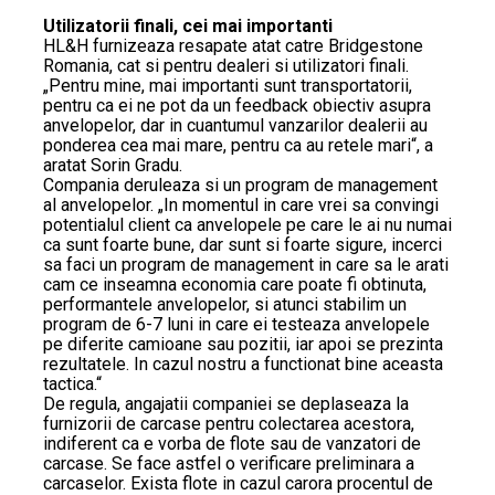
Utilizatorii finali, cei mai importanti
HL&H furnizeaza resapate atat catre Bridgestone
Romania, cat si pentru dealeri si utilizatori finali.
„Pentru mine, mai importanti sunt transportatorii,
pentru ca ei ne pot da un feedback obiectiv asupra
anvelopelor, dar in cuantumul vanzarilor dealerii au
ponderea cea mai mare, pentru ca au retele mari“, a
aratat Sorin Gradu.
Compania deruleaza si un program de management
al anvelopelor. „In momentul in care vrei sa convingi
potentialul client ca anvelopele pe care le ai nu numai
ca sunt foarte bune, dar sunt si foarte sigure, incerci
sa faci un program de management in care sa le arati
cam ce inseamna economia care poate fi obtinuta,
performantele anvelopelor, si atunci stabilim un
program de 6-7 luni in care ei testeaza anvelopele
pe diferite camioane sau pozitii, iar apoi se prezinta
rezultatele. In cazul nostru a functionat bine aceasta
tactica.“
De regula, angajatii companiei se deplaseaza la
furnizorii de carcase pentru colectarea acestora,
indiferent ca e vorba de flote sau de vanzatori de
carcase. Se face astfel o verificare preliminara a
carcaselor. Exista flote in cazul carora procentul de