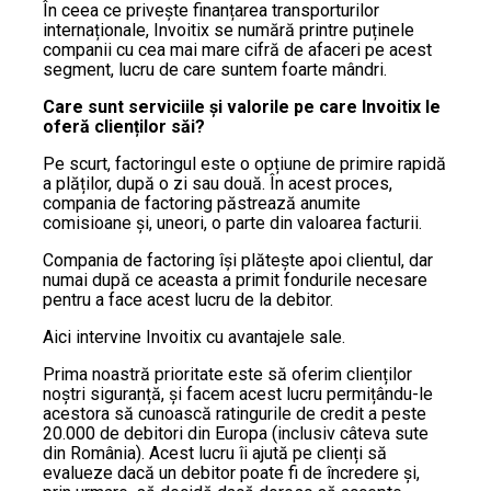
În ceea ce privește finanțarea transporturilor
internaționale, Invoitix se numără printre puținele
companii cu cea mai mare cifră de afaceri pe acest
segment, lucru de care suntem foarte mândri.
Care sunt serviciile și valorile pe care Invoitix le
oferă clienților săi?
Pe scurt, factoringul este o opțiune de primire rapidă
a plăților, după o zi sau două. În acest proces,
compania de factoring păstrează anumite
comisioane și, uneori, o parte din valoarea facturii.
Compania de factoring își plătește apoi clientul, dar
numai după ce aceasta a primit fondurile necesare
pentru a face acest lucru de la debitor.
Aici intervine Invoitix cu avantajele sale.
Prima noastră prioritate este să oferim clienților
noștri siguranță, și facem acest lucru permițându-le
acestora să cunoască ratingurile de credit a peste
20.000 de debitori din Europa (inclusiv câteva sute
din România). Acest lucru îi ajută pe clienți să
evalueze dacă un debitor poate fi de încredere și,