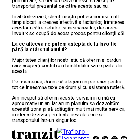
prin urmare, să decidă dacă doresc să accepte
transportul prezentat de către acesta sau nu.
În al doilea rând, clienții noștri pot economisi mult
timp alocat la crearea efectivă a facturilor, trimiterea
acestora către debitori și încasarea lor, deoarece
Invoitix se ocupă de acest proces pentru clienții săi.
La ce altceva ne putem aștepta de la Invoitix
până la sfârșitul anului?
Majoritatea clienților noștri știu că oferim și carduri
care acoperă costul combustibilului sau o parte din
acesta.
De asemenea, dorim să alegem un partener pentru
tot ce înseamnă taxe de drum și cu asistența rutieră.
Am început să oferim aceste servicii în urmă cu
aproximativ un an, iar acum plănuim să dezvoltăm
această zona și să adăugăm mult mai multe servicii,
în ideea de a acoperi toate nevoile conexe
transportului într-un singur loc.