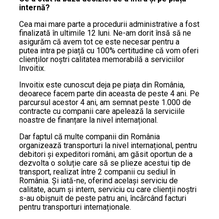
internă?
Cea mai mare parte a procedurii administrative a fost
finalizată în ultimile 12 luni. Ne-am dorit însă să ne
asigurăm că avem tot ce este necesar pentru a
putea intra pe piață cu 100% certitudine că vom oferi
clienților noștri calitatea memorabilă a serviciilor
Invoitix.
Invoitix este cunoscut deja pe piața din România,
deoarece facem parte din aceasta de peste 4 ani. Pe
parcursul acestor 4 ani, am semnat peste 1.000 de
contracte cu companii care apelează la serviciile
noastre de finanțare la nivel internațional.
Dar faptul că multe companii din România
organizează transporturi la nivel internațional, pentru
debitori și expeditori români, am găsit oportun de a
dezvolta o soluție care să se plieze acestui tip de
transport, realizat între 2 companii cu sediul în
România. Și iată-ne, oferind același serviciu de
calitate, acum și intern, serviciu cu care clienții noștri
s-au obișnuit de peste patru ani, încărcând facturi
pentru transporturi internaționale.