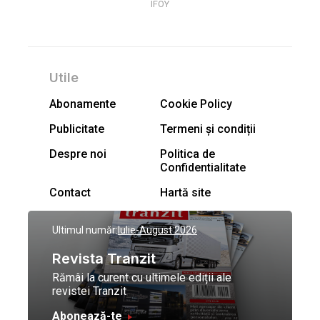
IFOY
Utile
Abonamente
Cookie Policy
Publicitate
Termeni și condiții
Despre noi
Politica de
Confidentialitate
Contact
Hartă site
Ultimul număr:
Iulie-August 2026
Revista Tranzit
Rămâi la curent cu ultimele ediții ale
revistei Tranzit
Abonează-te