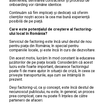
asemenea, semnarea contractelor și procesul de
onboarding vor rămâne identice.
Continuăm să fim implicați și dedicați să oferim
clienților noștri acces la cea mai bună experiență
posibilă de pe piață.
Care este potențialul de creștere al factoring-
ului local în România?
Serviciul de factoring este încă unul destul de nou
pentru piața din România, în special pentru
companiile locale, și este încă în curs de dezvoltare.
Din acest motiv, lucrăm în mod constant la educarea
jucătorilor de pe piața locală. Considerăm că acest
lucru este foarte important, deoarece factoringul
poate fi de mare ajutor în situații de criză, în ceea ce
privește transporturile, așa cum se întâmplă în
prezent.
Deși factoring-ul, ca și concept, este încă destul de
necunoscut publicului, nu este, în general, un proces
prea complicat, care nu poate fi înțeles de către
partenerii de afaceri.