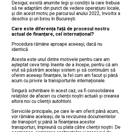
Desigur, există anumite legi și condiții la care trebuia
să ne adaptăm din punct de vedere operațiuni locale,
și din acest motiv, pe parcursul anului 2022, Invoitix a
deschis și un birou în București.
Care este diferența față de procesul nostru
actual de finanțare, cel internațional?
Procedura rămâne aproape aceeași, dacă nu
identică.
Acesta este unul dintre motivele pentru care am
așteptat ceva timp înainte de a începe, pentru că am
vrut să păstrăm același sistem și să continuăm să
oferim aceeași finanțare, la fel cum am facut și până
acum cu privire la transporturile internaționale.
Singură schimbare în acest caz, va fi consolidarea
relațiilor de afaceri cu clienții noștri actuali și crearea
altora noi cu clienții autohtoni.
Serviciile principale, pe care le-am oferit până acum,
vor rămâne aceleași, de la revizuirea documentelor
de transport și până la finanțarea acestor
transporturi, împreună cu plata către clienții noștri. De