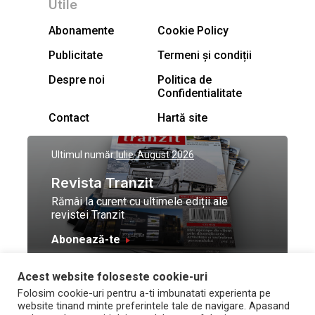
Utile
Abonamente
Cookie Policy
Publicitate
Termeni și condiții
Despre noi
Politica de
Confidentialitate
Contact
Hartă site
Ultimul număr:
Iulie-August 2026
Revista Tranzit
Rămâi la curent cu ultimele ediții ale
revistei Tranzit
Abonează-te
Acest website foloseste cookie-uri
© Toate drepturile
Design by
High Contrast
Folosim cookie-uri pentru a-ti imbunatati experienta pe
rezervate Trafic Media
and development by
Neo
website tinand minte preferintele tale de navigare. Apasand
2026
Vision Technologies