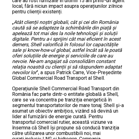
care au fost furnizate în ultimii 15 ani printr-un agent
local, fără niciun impact asupra operațiunilor zilnice
pentru clienții existenți.
„
Atât clienții noștri globali, cât și cei din România
caută să se adapteze la schimbările din piață și
apelează tot mai des la noile tehnologii și soluții
digitale. Pentru a-i sprijini cât mai eficient în acest
demers, Shell valorifică în folosul lor capacitățile
sale și know-how-ul global, astfel încât să le poată
oferi soluțiile de energie și serviciile de care au
nevoie. Ne-am angajat să consolidăm constant
relația noastră cu clienții și să răspundem adaptat
nevoilor lor
”, a spus Patrick Carre, Vice-Președinte
Global Commercial Road Transport al Shell.
Operațiunile Shell Commercial Road Transport din
România fac parte dintr-o entitate globală a Shell,
care se va concentra pe tranziția energetică în
segmentul transportatorilor de mare tonaj. Shell și-a
asumat un obiectiv ambițios, vizând să devină un
lider al furnizării de energie curată. Pentru
transportul comercial rutier, această viziune va
însemna că Shell își propune să conducă tranziția
către utilizarea unor combustibili noi, mai
curaţi,inclusiv LNG și hidrogen. Compania