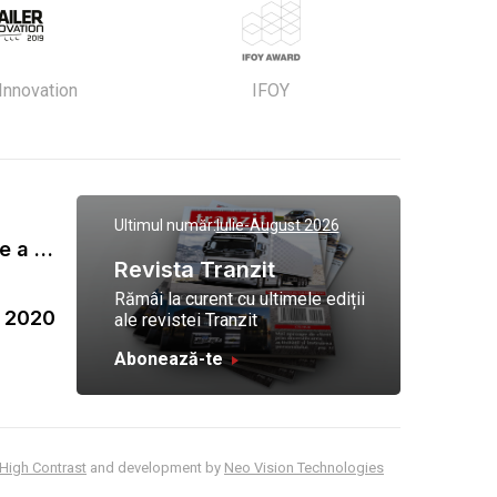
 Innovation
IFOY
Ultimul număr:
Iulie-August 2026
Gala Tranzit de premiere a celor mai eficienti operatori de transport marfa 2023
Revista Tranzit
Rămâi la curent cu ultimele ediții
a 2020
ale revistei Tranzit
Abonează-te
High Contrast
and development by
Neo Vision Technologies