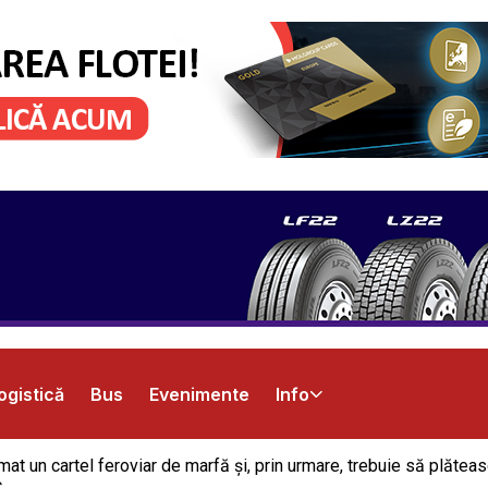
ogistică
Bus
Evenimente
Info
at un cartel feroviar de marfă și, prin urmare, trebuie să plătea
.