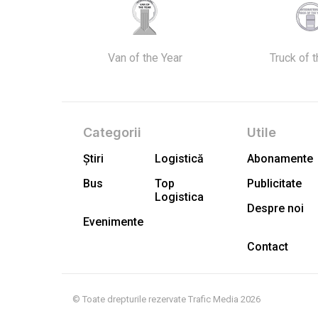
Van of the Year
Truck of 
Categorii
Utile
Știri
Logistică
Abonamente
Bus
Top
Publicitate
Logistica
Despre noi
Evenimente
Contact
© Toate drepturile rezervate Trafic Media 2026