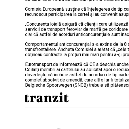
Comisia Europeană susține că înțelegerea de tip cart
recunoscut participarea la cartel și au convenit asupr
„Concurența loială asigură că clienții care utilizeaz
servicii de transport feroviar de marfă pe coridoare 
clar că astfel de acorduri anticoncurențiale sunt in
Comportamentul anticoncurențial s-a extins de la 8 d
transfrontaliere. Ancheta Comisiei a arătat că „cele t
obțineau contracte la prețuri mai mari pentru a-și pr
Eurotransport.de informează că CE a deschis ancheta
Ceilalți membri ai cartelului au solicitat apoi o re
dovedește că încheie astfel de acorduri de tip carte
complet absolvit de amendă, care altfel ar fi totali
Belgische Spoorwegen (SNCB) trebuie să plătească 