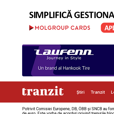
Știri
Tranzit
L
Potrivit Comisiei Europene, DB, ÖBB și SNCB au form
Abonamente
Publicitate
Contact
de euro. Este vorba de acorduri privind trenurile bloc