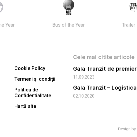
the Year
Bus of the Year
Trailer
Cele mai citite articole
Cookie Policy
11.09.2023
Termeni și condiții
Gala Tranzit – Logistic
Politica de
Confidentialitate
02.10.2020
Hartă site
Design by