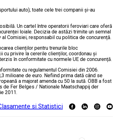
ortului auto); toate cele trei companii și-au
ibilă. Un cartel între operatorii feroviari care oferă
ncurenței loiale. Decizia de astăzi trimite un semnal
 al Comisiei, responsabil cu politica de concurență.
area clienților pentru trenurile bloc
cu privire la cererile clienților, coordonau și
interzis în conformitate cu normele UE de concurență.
nformitate cu regulamentul Comisiei din 2006.
8,3 milioane de euro. Nefiind prima dată când se
Europeană a majorat amenda cu 50 la sută. ÖBB a fost
ins de Fer Belges / Nationale Maatschappij der
ie 2011.