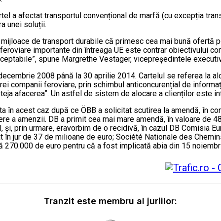
el a afectat transportul convențional de marfă (cu excepția transp
a unei soluții.
ă mijloace de transport durabile că primesc cea mai bună ofertă pos
feroviare importante din întreaga UE este contrar obiectivului co
acceptabile”, spune Margrethe Vestager, vicepreședintele executiv
ecembrie 2008 până la 30 aprilie 2014. Cartelul se referea la aloc
rei companii feroviare, prin schimbul anticoncurențial de informații 
oteja afacerea”. Un astfel de sistem de alocare a clienților este 
 în acest caz după ce ÖBB a solicitat scutirea la amendă, în co
ducere a amenzii. DB a primit cea mai mare amendă, în valoare de 4
l, și, prin urmare, eravorbim de o recidivă, în cazul DB Comisia 
zat în jur de 37 de milioane de euro; Société Nationale des Chem
270.000 de euro pentru că a fost implicată abia din 15 noiembr
Tranzit este membru al juriilor: