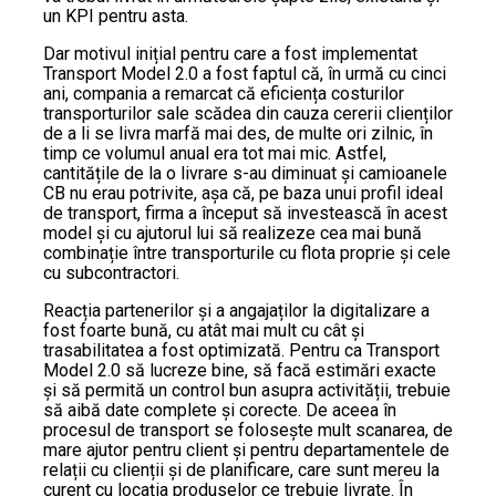
un KPI pentru asta.
Dar motivul inițial pentru care a fost implementat
Transport Model 2.0 a fost faptul că, în urmă cu cinci
ani, compania a remarcat că eficiența costurilor
transporturilor sale scădea din cauza cererii clienților
de a li se livra marfă mai des, de multe ori zilnic, în
timp ce volumul anual era tot mai mic. Astfel,
cantitățile de la o livrare s-au diminuat și camioanele
CB nu erau potrivite, așa că, pe baza unui profil ideal
de transport, firma a început să investească în acest
model și cu ajutorul lui să realizeze cea mai bună
combinație între transporturile cu flota proprie și cele
cu subcontractori.
Reacția partenerilor și a angajaților la digitalizare a
fost foarte bună, cu atât mai mult cu cât și
trasabilitatea a fost optimizată. Pentru ca Transport
Model 2.0 să lucreze bine, să facă estimări exacte
și să permită un control bun asupra activității, trebuie
să aibă date complete și corecte. De aceea în
procesul de transport se folosește mult scanarea, de
mare ajutor pentru client și pentru departamentele de
relații cu clienții și de planificare, care sunt mereu la
curent cu locația produselor ce trebuie livrate. În