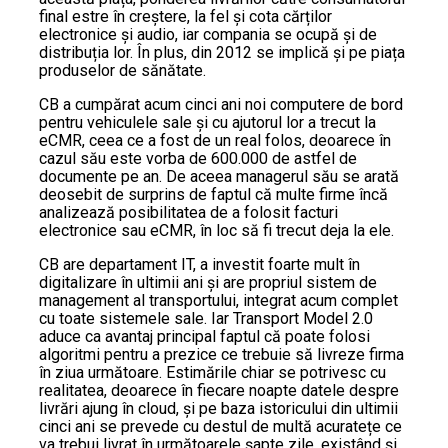
final estre în creștere, la fel și cota cărților
electronice și audio, iar compania se ocupă și de
distribuția lor. În plus, din 2012 se implică și pe piața
produselor de sănătate.
CB a cumpărat acum cinci ani noi computere de bord
pentru vehiculele sale și cu ajutorul lor a trecut la
eCMR, ceea ce a fost de un real folos, deoarece în
cazul său este vorba de 600.000 de astfel de
documente pe an. De aceea managerul său se arată
deosebit de surprins de faptul că multe firme încă
analizează posibilitatea de a folosit facturi
electronice sau eCMR, în loc să fi trecut deja la ele.
CB are departament IT, a investit foarte mult în
digitalizare în ultimii ani și are propriul sistem de
management al transportului, integrat acum complet
cu toate sistemele sale. Iar Transport Model 2.0
aduce ca avantaj principal faptul că poate folosi
algoritmi pentru a prezice ce trebuie să livreze firma
în ziua următoare. Estimările chiar se potrivesc cu
realitatea, deoarece în fiecare noapte datele despre
livrări ajung în cloud, și pe baza istoricului din ultimii
cinci ani se prevede cu destul de multă acuratețe ce
va trebui livrat în următoarele șapte zile, existând și