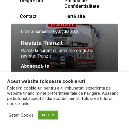
Despre noi
Politica de
Confidentialitate
Contact
Hartă site
Ultimul număr:
Iulie-August 2026
Revista Tranzit
Rămâi la curent cu ultimele ediții ale
revistei Tranzit
Abonează-te
Acest website foloseste cookie-uri
© Toate drepturile
Design by
High Contrast
Folosim cookie-uri pentru a-ti imbunatati experienta pe
rezervate Trafic Media
and development by
Neo
website tinand minte preferintele tale de navigare. Apasand
2026
Vision Technologies
pe butonul accept iti dai acordul pentru folosirea tuturor
cookie-urilor.
Setari Cookie
ACCEPT