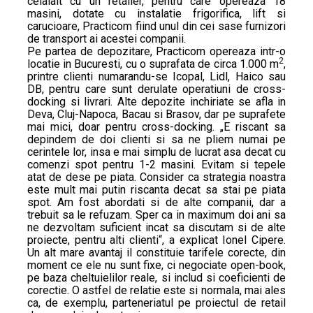
celalalt cu un retailer, pentru care opereaza 18
masini, dotate cu instalatie frigorifica, lift si
carucioare, Practicom fiind unul din cei sase furnizori
de transport ai acestei companii.
Pe partea de depozitare, Practicom opereaza intr-o
2
locatie in Bucuresti, cu o suprafata de circa 1.000 m
,
printre clienti numarandu-se Icopal, Lidl, Haico sau
DB, pentru care sunt derulate operatiuni de cross-
docking si livrari. Alte depozite inchiriate se afla in
Deva, Cluj-Napoca, Bacau si Brasov, dar pe suprafete
mai mici, doar pentru cross-docking. „E riscant sa
depindem de doi clienti si sa ne pliem numai pe
cerintele lor, insa e mai simplu de lucrat asa decat cu
comenzi spot pentru 1-2 masini. Evitam si tepele
atat de dese pe piata. Consider ca strategia noastra
este mult mai putin riscanta decat sa stai pe piata
spot. Am fost abordati si de alte companii, dar a
trebuit sa le refuzam. Sper ca in maximum doi ani sa
ne dezvoltam suficient incat sa discutam si de alte
proiecte, pentru alti clienti“, a explicat Ionel Cipere.
Un alt mare avantaj il constituie tarifele corecte, din
moment ce ele nu sunt fixe, ci negociate open-book,
pe baza cheltuielilor reale, si includ si coeficienti de
corectie. O astfel de relatie este si normala, mai ales
ca, de exemplu, parteneriatul pe proiectul de retail