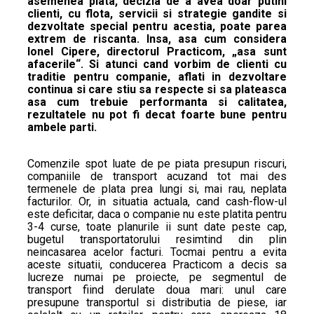
asemenea piata, decizia de a avea doar putini
clienti, cu flota, servicii si strategie gandite si
dezvoltate special pentru acestia, poate parea
extrem de riscanta. Insa, asa cum considera
Ionel Cipere, directorul Practicom, „asa sunt
afacerile“. Si atunci cand vorbim de clienti cu
traditie pentru companie, aflati in dezvoltare
continua si care stiu sa respecte si sa plateasca
asa cum trebuie performanta si calitatea,
rezultatele nu pot fi decat foarte bune pentru
ambele parti.
Comenzile spot luate de pe piata presupun riscuri,
companiile de transport acuzand tot mai des
termenele de plata prea lungi si, mai rau, neplata
facturilor. Or, in situatia actuala, cand cash-flow-ul
este deficitar, daca o companie nu este platita pentru
3-4 curse, toate planurile ii sunt date peste cap,
bugetul transportatorului resimtind din plin
neincasarea acelor facturi. Tocmai pentru a evita
aceste situatii, conducerea Practicom a decis sa
lucreze numai pe proiecte, pe segmentul de
transport fiind derulate doua mari: unul care
presupune transportul si distributia de piese, iar