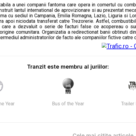
abila a unei companii fantoma care opera in comertul cu combus
nstruit lantul international de aprovizionare si au prezentat mec
ma cu sediul in Campania, Emilia Romagna, Lazio, Liguria si Lomb
 era apoi niciodata transferat catre Trezorerie. Astfel, combustibil
lta, care a dezvaluit o serie de facturi false ce acopereau o
 origine comunitara. Organizatia a redirectionat banii obtinuti di
ntermediul administratorilor de facto ale companiilor fictive catre 
Tranzit este membru al juriilor:
the Year
Bus of the Year
Trailer
Cele mai citite articole