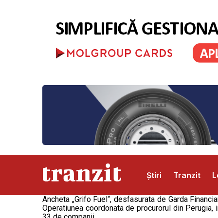
Știri
Tranzit
L
Ancheta „Grifo Fuel“, desfasurata de Garda Financia
Operatiunea coordonata de procurorul din Perugia, i
Abonamente
Publicitate
Contact
33 de companii.