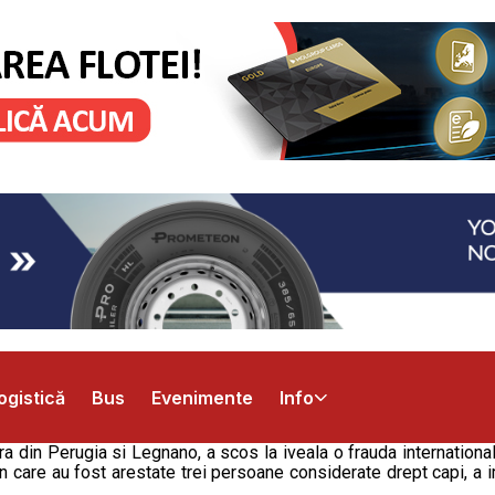
ogistică
Bus
Evenimente
Info
ra din Perugia si Legnano, a scos la iveala o frauda internationa
n care au fost arestate trei persoane considerate drept capi, a i