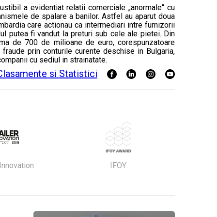
tibil a evidentiat relatii comerciale „anormale“ cu
anismele de spalare a banilor. Astfel au aparut doua
ardia care actionau ca intermediari intre furnizorii
ul putea fi vandut la preturi sub cele ale pietei. Din
 suma de 700 de milioane de euro, corespunzatoare
n fraude prin conturile curente deschise in Bulgaria,
companii cu sediul in strainatate.
 Innovation
IFOY