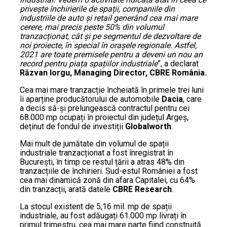
privește închirierile de spații, companiile din
industriile de auto și retail generând cea mai mare
cerere, mai precis peste 50% din volumul
tranzacționat, cât și pe segmentul de dezvoltare de
noi proiecte, în special în orașele regionale. Astfel,
2021 are toate premisele pentru a deveni un nou an
record pentru piața spațiilor industriale
”, a declarat
Răzvan Iorgu, Managing Director, CBRE România.
Cea mai mare tranzacție încheiată în primele trei luni
îi aparține producătorului de automobile
Dacia
, care
a decis să-și prelungească contractul pentru cei
68.000 mp ocupați în proiectul din județul Argeș,
deținut de fondul de investiții
Globalworth
.
Mai mult de jumătate din volumul de spații
industriale tranzacționat a fost înregistrat în
București, în timp ce restul țării a atras 48% din
tranzacțiile de închirieri. Sud-estul României a fost
cea mai dinamică zonă din afara Capitalei, cu 64%
din tranzacții, arată datele
CBRE Research
.
La stocul existent de 5,16 mil. mp de spații
industriale, au fost adăugați 61.000 mp livrați în
primul trimestru, cea mai mare parte fiind construită