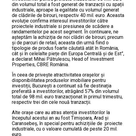
din volumul total a fost generat de tranzacții cu spații
industriale, aproape la egalitate cu volumul generat
de clădirile de birouri, respectiv 40 mil. euro. Aceasta
evoluție confirma interesul investitorilor către
proiectele industriale si presiunea de scădere a
randamentelor pe acest segment. În continuare, ne
așteptăm la achiziția de noi clădiri de birouri, precum
și de parcuri de retail, aceasta din urmă fiind o
tipologie de produs foarte căutată atât în România,
cât și în celelalte piețe din Europa Centrală și de Est”,
a declarat Mihai Pătrulescu, Head of Investment
Properties, CBRE România.
În ceea de privește atractivitatea orașelor și
disponibilitatea produselor imobiliare pentru
investiții, București a continuat să fie destinația
preferată a investitorilor, atrăgând 57% din volumul
total de 98 mil. euro tranzacționat în primul trimestru,
respectiv trei din cele nouă tranzacții.
Alte orașe care au atras atenția investitorilor la
începutul acestui an au fost Timișoara, Arad și
Caransebeș, în special pentru achizițiile de proiecte
industriale, cu o valoare cumulată de peste 20 mil.
euro.