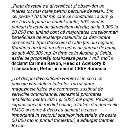
„
Piața de retail s-a diversificat și observăm un
interes tot mai mare pentru parcurile de retail.. Din
cei peste 170.000 mp care se construiesc acum și
vor fi livrați până la finalul anului, 90% sunt în
parcuri de retail de dimensiuni diferite, de la 3.000 la
20.000 mp, ținând cont că majoritatea orașelor mari
beneficiază de existența mallurilor ca dezvoltare
comercială. Spre deosebire de alte țări din regiune,
România are încă un stoc redus de parcuri de retail,
de sub 400.000 mp, în timp ce în Austria și Cehia,
astfel de proprietăți totalizează peste 1 mil. mp”,
a
declarat
Carmen Ravon, Head of Advisory &
Transaction, Retail, în cadrul CBRE România.
„Tot despre diversificare vorbim și în ceea ce
privește vânzările retailerilor: mixul dintre
magazinele fizice și e-commerce, susținut de
serviciile omnichannel, reprezintă prioritatea
retailerilor pentru 2021 și 2022, cel puțin. Pe lângă
expansiunea în mediul online, retailerii din domeniile
FMCG și home & deco au generat o cerere
importantă în sectorul spațiilor industriale, de peste
50.000 mp în primul trimestru,”, a adăugat Carmen
Ravon.