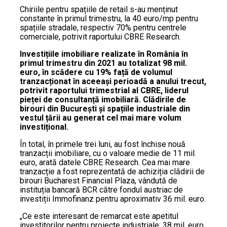
Chiriile pentru spațiile de retail s-au menținut
constante în primul trimestru, la 40 euro/mp pentru
spațiile stradale, respectiv 70% pentru centrele
comerciale, potrivit raportului CBRE Research.
Investițiile imobiliare realizate în România în
primul trimestru din 2021 au totalizat 98 mil.
euro, în scădere cu 19% față de volumul
tranzacționat în aceeași perioadă a anului trecut,
potrivit raportului trimestrial al CBRE, liderul
pieței de consultanță imobiliară. Clădirile de
birouri din București și spațiile industriale din
vestul țării au generat cel mai mare volum
investițional.
În total, în primele trei luni, au fost închise nouă
tranzacții imobiliare, cu o valoare medie de 11 mil.
euro, arată datele CBRE Research. Cea mai mare
tranzacție a fost reprezentată de achiziția clădirii de
birouri Bucharest Financial Plaza, vândută de
instituția bancară BCR către fondul austriac de
investiții Immofinanz pentru aproximativ 36 mil. euro.
„Ce este interesant de remarcat este apetitul
investitorilor pentru proiecte industriale: 38 mil. euro