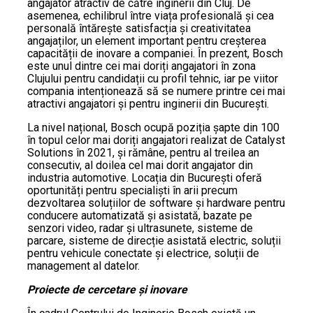
angajator atractiv de către inginerii din Cluj. De
asemenea, echilibrul între viața profesională și cea
personală întărește satisfacția și creativitatea
angajaților, un element important pentru creșterea
capacității de inovare a companiei. În prezent, Bosch
este unul dintre cei mai doriți angajatori în zona
Clujului pentru candidații cu profil tehnic, iar pe viitor
compania intenționează să se numere printre cei mai
atractivi angajatori și pentru inginerii din București.
La nivel național, Bosch ocupă poziția șapte din 100
în topul celor mai doriți angajatori realizat de Catalyst
Solutions în 2021, și rămâne, pentru al treilea an
consecutiv, al doilea cel mai dorit angajator din
industria automotive. Locația din București oferă
oportunități pentru specialiști în arii precum
dezvoltarea soluțiilor de software și hardware pentru
conducere automatizată și asistată, bazate pe
senzori video, radar și ultrasunete, sisteme de
parcare, sisteme de direcție asistată electric, soluții
pentru vehicule conectate și electrice, soluții de
management al datelor.
Proiecte de cercetare și inovare