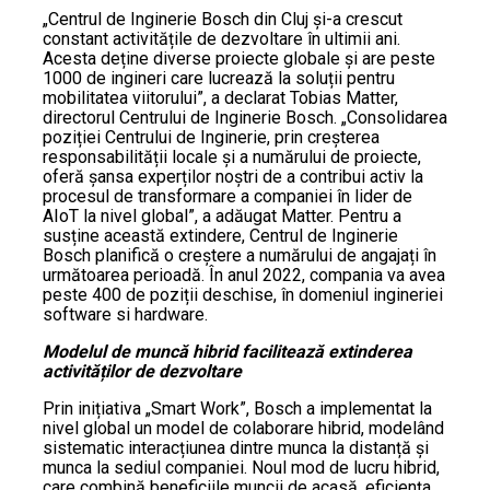
„Centrul de Inginerie Bosch din Cluj și-a crescut
constant activitățile de dezvoltare în ultimii ani.
Acesta deține diverse proiecte globale și are peste
1000 de ingineri care lucrează la soluții pentru
mobilitatea viitorului”, a declarat Tobias Matter,
directorul Centrului de Inginerie Bosch. „Consolidarea
poziției Centrului de Inginerie, prin creșterea
responsabilității locale și a numărului de proiecte,
oferă șansa experților noștri de a contribui activ la
procesul de transformare a companiei în lider de
AIoT la nivel global”, a adăugat Matter. Pentru a
susține această extindere, Centrul de Inginerie
Bosch planifică o creștere a numărului de angajați în
următoarea perioadă. În anul 2022, compania va avea
peste 400 de poziții deschise, în domeniul ingineriei
software si hardware.
Modelul de muncă hibrid facilitează extinderea
activităților de dezvoltare
Prin inițiativa „Smart Work”, Bosch a implementat la
nivel global un model de colaborare hibrid, modelând
sistematic interacțiunea dintre munca la distanță și
munca la sediul companiei. Noul mod de lucru hibrid,
care combină beneficiile muncii de acasă, eficiența