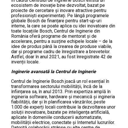
În cadrul Centrului de Inginerie Bosch există un
ecosistem de inovație bine dezvoltat, bazat pe
proiecte de cercetare și inovare atractive pentru
profesioniști experimentați. Pe lângă programele
globale Bosch de finanțare pentru start-up-uri
interne, la care se poate aplica cu idei inovatoare din
toate locațiile Bosch, Centrul de Inginerie din
România oferă programe de mentorat și de
accelerare, pentru a susține echipele locale – de la
idee de produs până la crearea de produse viabile,
dar și programe cadru de înregistrare a brevetelor.
Astfel, doar în anul 2021, au fost înregistrate 42 de
invenții locale.
Inginerie avansată la Centrul de Inginerie
Centrul de Inginerie Bosch joacă un rol esențial în
transformarea sectorului mobilității, încă de la
înființarea sa, în anul 2013. Prin expertiza amplă în
ingineria software, hardware și mecanică și ingineria
fiabilității, dar și în planificarea vânzărilor, peste
1.000 de experți locali contribuie la dezvoltarea unor
soluții inovatoare, bazate pe inteligența artificială,
aplicate în domeniile conducerii automatizate,
mobilității electrice, conectate și Internetul lucrurilor.
Datorită colaborării strânse cu alte centre de