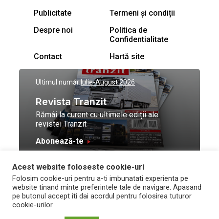
Publicitate
Termeni și condiții
Despre noi
Politica de
Confidentialitate
Contact
Hartă site
Ultimul număr:
Iulie-August 2026
Revista Tranzit
Rămâi la curent cu ultimele ediții ale
revistei Tranzit
Abonează-te
Acest website foloseste cookie-uri
© Toate drepturile
Design by
High Contrast
Folosim cookie-uri pentru a-ti imbunatati experienta pe
rezervate Trafic Media
and development by
Neo
website tinand minte preferintele tale de navigare. Apasand
2026
Vision Technologies
pe butonul accept iti dai acordul pentru folosirea tuturor
cookie-urilor.