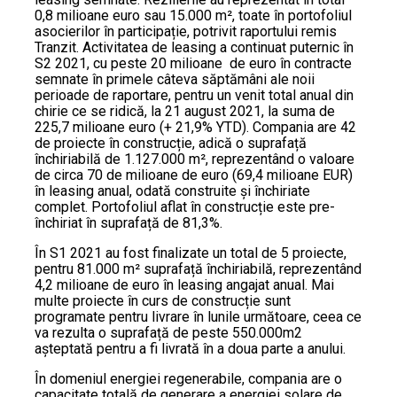
0,8 milioane euro sau 15.000 m², toate în portofoliul
asocierilor în participație, potrivit raportului remis
Tranzit. Activitatea de leasing a continuat puternic în
S2 2021, cu peste 20 milioane de euro în contracte
semnate în primele câteva săptămâni ale noii
perioade de raportare, pentru un venit total anual din
chirie ce se ridică, la 21 august 2021, la suma de
225,7 milioane euro (+ 21,9% YTD). Compania are 42
de proiecte în construcție, adică o suprafață
închiriabilă de 1.127.000 m², reprezentând o valoare
de circa 70 de milioane de euro (69,4 milioane EUR)
în leasing anual, odată construite și închiriate
complet. Portofoliul aflat în construcție este pre-
închiriat în suprafață de 81,3%.
În S1 2021 au fost finalizate un total de 5 proiecte,
pentru 81.000 m² suprafață închiriabilă, reprezentând
4,2 milioane de euro în leasing angajat anual. Mai
multe proiecte în curs de construcție sunt
programate pentru livrare în lunile următoare, ceea ce
va rezulta o suprafață de peste 550.000m2
așteptată pentru a fi livrată în a doua parte a anului.
În domeniul energiei regenerabile, compania are o
capacitate totală de generare a energiei solare de