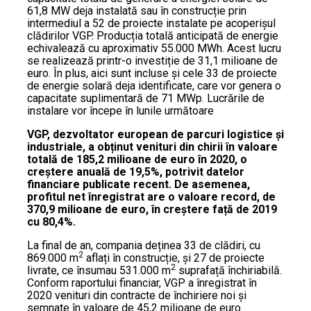
61,8 MW deja instalată sau în construcție prin
intermediul a 52 de proiecte instalate pe acoperișul
clădirilor VGP. Producția totală anticipată de energie
echivalează cu aproximativ 55.000 MWh. Acest lucru
se realizează printr-o investiție de 31,1 milioane de
euro. În plus, aici sunt incluse și cele 33 de proiecte
de energie solară deja identificate, care vor genera o
capacitate suplimentară de 71 MWp. Lucrările de
instalare vor începe în lunile următoare
VGP, dezvoltator european de parcuri logistice și
industriale, a obținut venituri din chirii în valoare
totală de 185,2 milioane de euro în 2020, o
creștere anuală de 19,5%, potrivit datelor
financiare publicate recent. De asemenea,
profitul net înregistrat are o valoare record, de
370,9 milioane de euro, în creștere față de 2019
cu 80,4%.
La final de an, compania deținea 33 de clădiri, cu
2
869.000 m
aflați în construcție, și 27 de proiecte
2
livrate, ce însumau 531.000 m
suprafață închiriabilă.
Conform raportului financiar, VGP a înregistrat în
2020 venituri din contracte de închiriere noi și
semnate în valoare de 45,2 milioane de euro