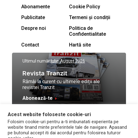
Abonamente
Cookie Policy
Publicitate
Termeni și condiții
Despre noi
Politica de
Confidentialitate
Contact
Hartă site
Ultimul număr:
Iulie-August 2026
Revista Tranzit
Rămâi la curent cu ultimele ediții ale
revistei Tranzit
Abonează-te
Acest website foloseste cookie-uri
© Toate drepturile
Design by
High Contrast
Folosim cookie-uri pentru a-ti imbunatati experienta pe
rezervate Trafic Media
and development by
Neo
website tinand minte preferintele tale de navigare. Apasand
2026
Vision Technologies
pe butonul accept iti dai acordul pentru folosirea tuturor