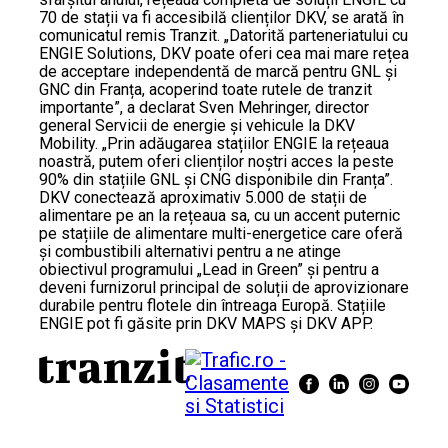
70 de stații va fi accesibilă clienților DKV, se arată în
comunicatul remis Tranzit. „Datorită parteneriatului cu
ENGIE Solutions, DKV poate oferi cea mai mare rețea
de acceptare independentă de marcă pentru GNL și
GNC din Franța, acoperind toate rutele de tranzit
importante”, a declarat Sven Mehringer, director
general Servicii de energie și vehicule la DKV
Mobility. „Prin adăugarea stațiilor ENGIE la rețeaua
noastră, putem oferi clienților noștri acces la peste
90% din stațiile GNL și CNG disponibile din Franța”.
DKV conectează aproximativ 5.000 de stații de
alimentare pe an la rețeaua sa, cu un accent puternic
pe stațiile de alimentare multi-energetice care oferă
și combustibili alternativi pentru a ne atinge
obiectivul programului „Lead in Green” și pentru a
deveni furnizorul principal de soluții de aprovizionare
durabile pentru flotele din întreaga Europă. Stațiile
ENGIE pot fi găsite prin DKV MAPS și DKV APP.