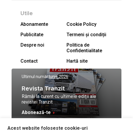
Utile
Abonamente
Cookie Policy
Publicitate
Termeni și condiții
Despre noi
Politica de
Confidentialitate
Contact
Hartă site
Ultimul număr:
Iunie 2026
Revista Tranzit
Rămâi la curent cu ultimele ediții ale
revistei Tranzit
Abonează-te
Acest website foloseste cookie-uri
© Toate drepturile
Design by
High Contrast