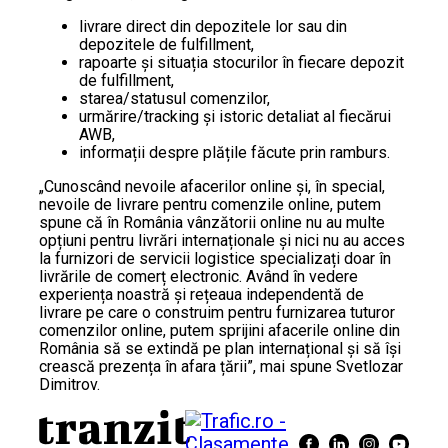
livrare direct din depozitele lor sau din
depozitele de fulfillment,
rapoarte şi situația stocurilor în fiecare depozit
de fulfillment,
starea/statusul comenzilor,
urmărire/tracking şi istoric detaliat al fiecărui
AWB,
informații despre plățile făcute prin ramburs.
„Cunoscând nevoile afacerilor online și, în special,
nevoile de livrare pentru comenzile online, putem
spune că în România vânzătorii online nu au multe
opțiuni pentru livrări internaționale și nici nu au acces
la furnizori de servicii logistice specializați doar în
livrările de comerț electronic. Având în vedere
experiența noastră și rețeaua independentă de
livrare pe care o construim pentru furnizarea tuturor
comenzilor online, putem sprijini afacerile online din
România să se extindă pe plan internațional și să își
crească prezența în afara țării”, mai spune Svetlozar
Dimitrov.