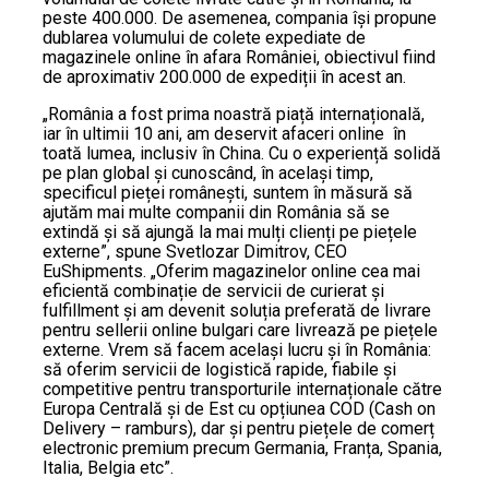
peste 400.000. De asemenea, compania își propune
dublarea volumului de colete expediate de
magazinele online în afara României, obiectivul fiind
de aproximativ 200.000 de expediții în acest an.
„România a fost prima noastră piață internațională,
iar în ultimii 10 ani, am deservit afaceri online în
toată lumea, inclusiv în China. Cu o experiență solidă
pe plan global și cunoscând, în același timp,
specificul pieței românești, suntem în măsură să
ajutăm mai multe companii din România să se
extindă și să ajungă la mai mulți clienți pe piețele
externe”, spune Svetlozar Dimitrov, CEO
EuShipments. „Oferim magazinelor online cea mai
eficientă combinație de servicii de curierat și
fulfillment și am devenit soluția preferată de livrare
pentru sellerii online bulgari care livrează pe piețele
externe. Vrem să facem același lucru și în România:
să oferim servicii de logistică rapide, fiabile și
competitive pentru transporturile internaționale către
Europa Centrală și de Est cu opțiunea COD (Cash on
Delivery – ramburs), dar și pentru piețele de comerț
electronic premium precum Germania, Franța, Spania,
Italia, Belgia etc”.