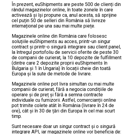
În prezent, euShipments are peste 500 de clienți din
rândul magazinelor online, în toate zonele în care
activează și își propune ca, anul acesta, să sprijine
cel puțin 50 de selleri din România să livreze
internațional pe una sau mai multe piețe.
Magazinele online din România care folosesc
soluțiile euShipments au acces, printr-un singur
contract și printr-o singură integrare sau client panel,
la întregul portofoliu de servicii oferite de peste 30
de companii de curierat, la 10 depozite de fulfillment
(dintre care 2 depozite proprii euShipments în
Bulgaria și 1 în Ungaria) în locații cheie din toată
Europa și la sute de metode de livrare.
Magazinele online pot livra simultan cu mai multe
companii de curierat, fără a negocia condițiile de
operare și de preț și fără a semna contracte
individuale cu furnizorii. Astfel, comercianții online
pot trimite colete atât în România (livrare în 24 de
ore), cât și în 30 de țări din Europa în cel mai scurt
timp.
Sunt necesare doar un singur contract și o singură
integrare API, iar magazinele online vor beneficia de: