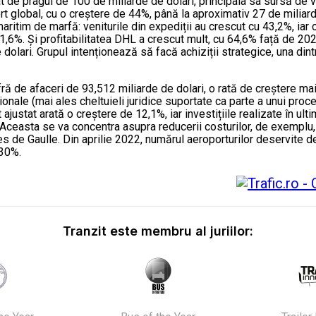
 de pragul de 100 de miliarde de dolari, principala sa sursă de v
t global, cu o creștere de 44%, până la aproximativ 27 de miliarde
aritim de marfă: veniturile din expediții au crescut cu 43,2%, iar 
11,6%. Și profitabilitatea DHL a crescut mult, cu 64,6% față de 202
 dolari. Grupul intenționează să facă achiziții strategice, una din
ă de afaceri de 93,512 miliarde de dolari, o rată de creștere mai 
ționale (mai ales cheltuieli juridice suportate ca parte a unui pro
ajustat arată o creștere de 12,1%, iar investițiile realizate în ul
Aceasta se va concentra asupra reducerii costurilor, de exemplu,
es de Gaulle. Din aprilie 2022, numărul aeroporturilor deservite d
 30%.
Tranzit este membru al juriilor: