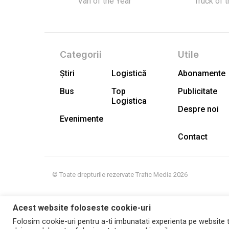
Van of the Year
Truck of 
Categorii
Utile
Știri
Logistică
Abonamente
Bus
Top
Publicitate
Logistica
Despre noi
Evenimente
Contact
© Toate drepturile rezervate Trafic Media 2026
Acest website foloseste cookie-uri
Folosim cookie-uri pentru a-ti imbunatati experienta pe website t