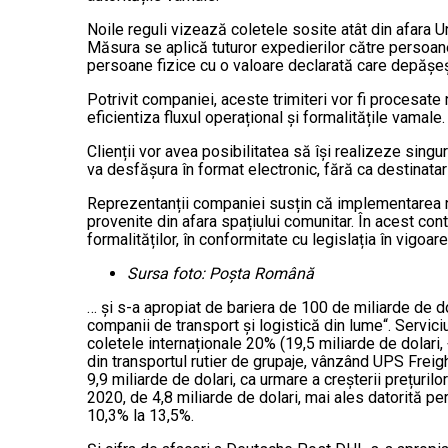
Noile reguli vizează coletele sosite atât din afara U
Măsura se aplică tuturor expedierilor către persoane 
persoane fizice cu o valoare declarată care depășe
Potrivit companiei, aceste trimiteri vor fi procesate
eficientiza fluxul operațional și formalitățile vamale.
Clienții vor avea posibilitatea să își realizeze si
va desfășura în format electronic, fără ca destinatar
Reprezentanții companiei susțin că implementarea noi
provenite din afara spațiului comunitar. În acest co
formalităților, în conformitate cu legislația în vigoare
Sursa foto: Poșta Română
… și s-a apropiat de bariera de 100 de miliarde de 
companii de transport și logistică din lume“. Servici
coletele internaționale 20% (19,5 miliarde de dolari,
din transportul rutier de grupaje, vânzând UPS Freig
9,9 miliarde de dolari, ca urmare a creșterii prețuril
2020, de 4,8 miliarde de dolari, mai ales datorită pe
10,3% la 13,5%.