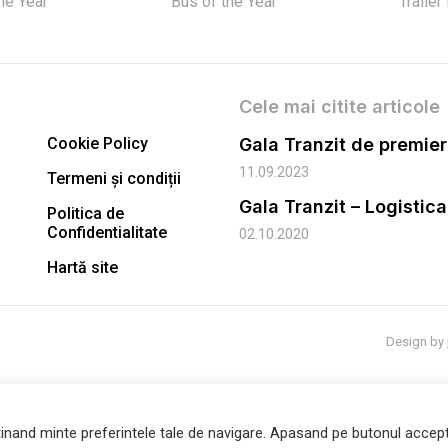
the Year
Bus of the Year
Trailer
Cele mai citite articole
Cookie Policy
11.09.2023
Termeni și condiții
Gala Tranzit – Logistic
Politica de
Confidentialitate
02.10.2020
Hartă site
Design by
inand minte preferintele tale de navigare. Apasand pe butonul accept 