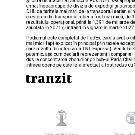
Și cifra de afaceri a Deutsche Post DHL s-a apropiat
urmat îndeaproape de divizia de expediții și transpor
DHL de tarifele mai mari de la transportul aerian și m
creșterea din transportul rutier a fost mai mică, de 
rezultatului operațional, până la 1,391 de miliarde de
anunțată în 2021 și intrând în vigoare în martie 2022.
Podiumul este completat de FedEx, care a avut o cifr
mai mici, fapt explicat în principal prin taxele excep
care rezultă din integrarea TNT Express). Venitul net 
puternic, așa cum declară reprezentanții companiei. 
dus la concentrarea zborurilor pe hub-ul Paris Charl
intraeuropene pe care le-a efectuat a fost redus cu