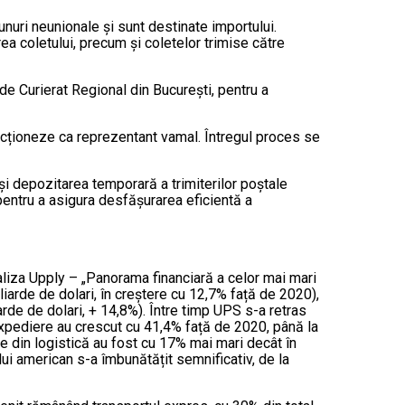
unuri neunionale și sunt destinate importului.
ea coletului, precum și coletelor trimise către
 de Curierat Regional din București, pentru a
acționeze ca reprezentant vamal. Întregul proces se
i depozitarea temporară a trimiterilor poștale
pentru a asigura desfășurarea eficientă a
aliza Upply – „Panorama financiară a celor mai mari
liarde de dolari, în creștere cu 12,7% față de 2020),
arde de dolari, + 14,8%). Între timp UPS s-a retras
 expediere au crescut cu 41,4% față de 2020, până la
ile din logistică au fost cu 17% mai mari decât în
lui american s-a îmbunătățit semnificativ, de la