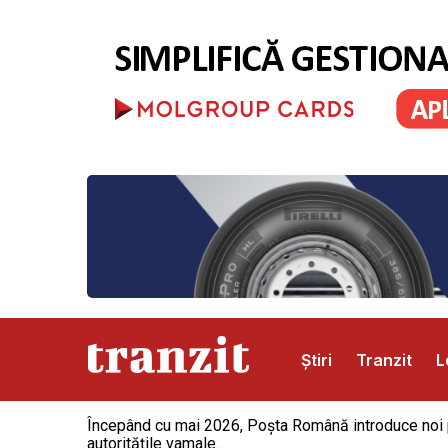
Știri
Tranzit
L
Începând cu mai 2026, Poșta Română introduce noi pro
Abonamente
Publicitate
Contact
autoritățile vamale.