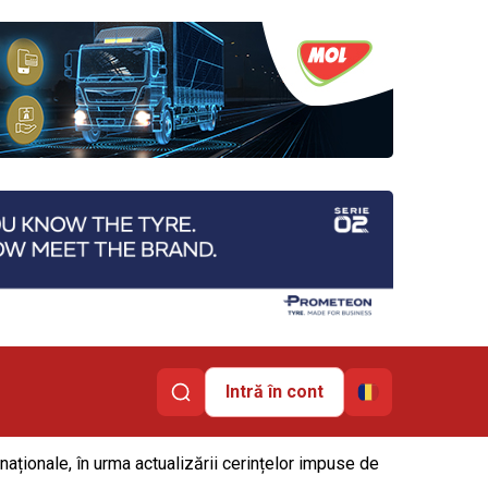
Intră în cont
aționale, în urma actualizării cerințelor impuse de