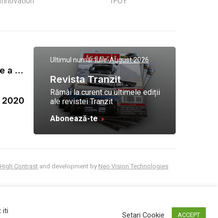
 Innovation
IFOY
Ultimul număr:
Iulie-August 2026
Gala Tranzit de premiere a celor mai eficienti operatori de transport marfa 2023
Revista Tranzit
Rămâi la curent cu ultimele ediții
a 2020
ale revistei Tranzit
Abonează-te
High Contrast
and development by
Neo Vision Technologies
iti
Setari Cookie
ACCEPT