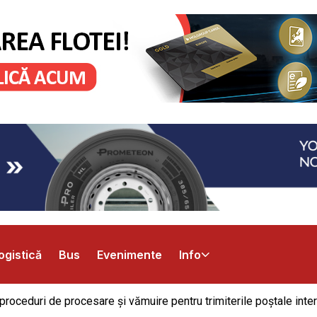
ogistică
Bus
Evenimente
Info
ceduri de procesare și vămuire pentru trimiterile poștale intern