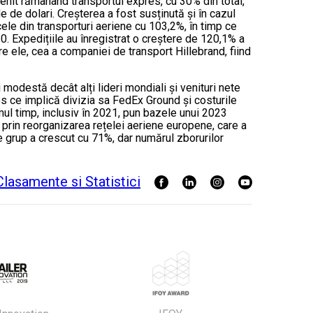
enit rămânând transportul expres, cu 30% din total,
 de dolari. Creșterea a fost susținută și în cazul
cele din transporturi aeriene cu 103,2%, în timp ce
0. Expedițiile au înregistrat o creștere de 120,1% a
tre ele, cea a companiei de transport Hillebrand, fiind
modestă decât alți lideri mondiali și venituri nete
ces ce implică divizia sa FedEx Ground și costurile
timul timp, inclusiv în 2021, pun bazele unui 2023
 prin reorganizarea rețelei aeriene europene, care a
e grup a crescut cu 71%, dar numărul zborurilor