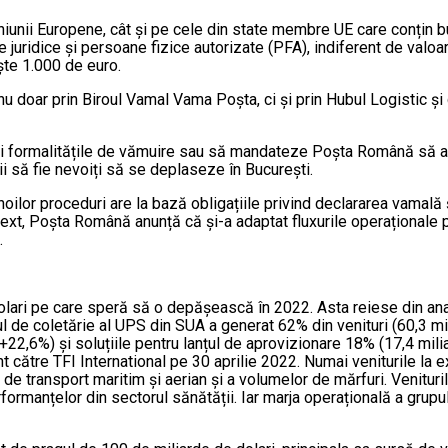
niunii Europene, cât și pe cele din state membre UE care conțin b
juridice și persoane fizice autorizate (PFA), indiferent de valoar
ște 1.000 de euro.
 nu doar prin Biroul Vamal Vama Poșta, ci și prin Hubul Logistic și
nguri formalitățile de vămuire sau să mandateze Poșta Română să 
ii să fie nevoiți să se deplaseze în București.
lor proceduri are la bază obligațiile privind declararea vamală ș
ntext, Poșta Română anunță că și-a adaptat fluxurile operaționale 
.
dolari pe care speră să o depășească în 2022. Asta reiese din an
ul de coletărie al UPS din SUA a generat 62% din venituri (60,3 mi
 +22,6%) și soluțiile pentru lanțul de aprovizionare 18% (17,4 mili
ht către TFI International pe 30 aprilie 2022. Numai veniturile la
or de transport maritim și aerian și a volumelor de mărfuri. Venitur
rformanțelor din sectorul sănătății. Iar marja operațională a grupu