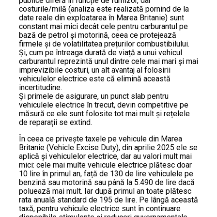
publice diferă în funcție de furnizor, dar
costurile/milă (analiza este realizată pornind de la
date reale din exploatarea în Marea Britanie) sunt
constant mai mici decât cele pentru carburantul pe
bază de petrol și motorină, ceea ce protejează
firmele și de volatilitatea prețurilor combustibilului.
Și, cum pe întreaga durată de viață a unui vehicul
carburantul reprezintă unul dintre cele mai mari și mai
imprevizibile costuri, un alt avantaj al folosirii
vehiculelor electrice este că elimină această
incertitudine.
Și primele de asigurare, un punct slab pentru
vehiculele electrice în trecut, devin competitive pe
măsură ce ele sunt folosite tot mai mult și rețelele
de reparații se extind.
În ceea ce privește taxele pe vehicule din Marea
Britanie (Vehicle Excise Duty), din aprilie 2025 ele se
aplică și vehiculelor electrice, dar au valori mult mai
mici: cele mai multe vehicule electrice plătesc doar
10 lire în primul an, față de 130 de lire vehiculele pe
benzină sau motorină sau până la 5.490 de lire dacă
poluează mai mult. Iar după primul an toate plătesc
rata anuală standard de 195 de lire. Pe lângă această
taxă, pentru vehicule electrice sunt în continuare