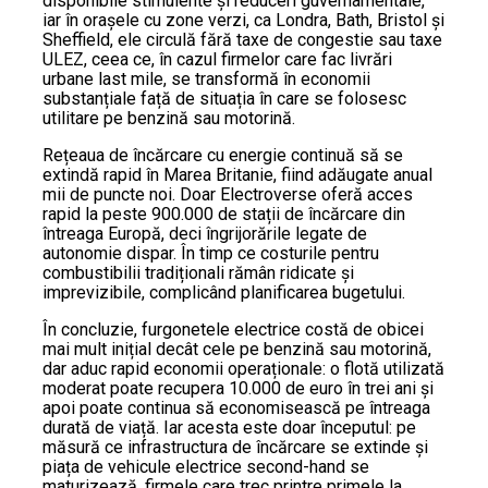
disponibile stimulente și reduceri guvernamentale,
iar în orașele cu zone verzi, ca Londra, Bath, Bristol și
Sheffield, ele circulă fără taxe de congestie sau taxe
ULEZ, ceea ce, în cazul firmelor care fac livrări
urbane last mile, se transformă în economii
substanțiale față de situația în care se folosesc
utilitare pe benzină sau motorină.
Rețeaua de încărcare cu energie continuă să se
extindă rapid în Marea Britanie, fiind adăugate anual
mii de puncte noi. Doar Electroverse oferă acces
rapid la peste 900.000 de stații de încărcare din
întreaga Europă, deci îngrijorările legate de
autonomie dispar. În timp ce costurile pentru
combustibilii tradiționali rămân ridicate și
imprevizibile, complicând planificarea bugetului.
În concluzie, furgonetele electrice costă de obicei
mai mult inițial decât cele pe benzină sau motorină,
dar aduc rapid economii operaționale: o flotă utilizată
moderat poate recupera 10.000 de euro în trei ani și
apoi poate continua să economisească pe întreaga
durată de viață. Iar acesta este doar începutul: pe
măsură ce infrastructura de încărcare se extinde și
piața de vehicule electrice second-hand se
maturizează, firmele care trec printre primele la