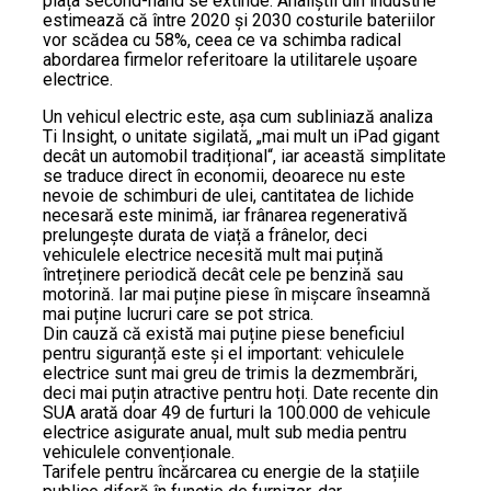
piața second-hand se extinde. Analiștii din industrie
estimează că între 2020 și 2030 costurile bateriilor
vor scădea cu 58%, ceea ce va schimba radical
abordarea firmelor referitoare la utilitarele ușoare
electrice.
Un vehicul electric este, așa cum subliniază analiza
Ti Insight, o unitate sigilată, „mai mult un iPad gigant
decât un automobil tradițional“, iar această simplitate
se traduce direct în economii, deoarece nu este
nevoie de schimburi de ulei, cantitatea de lichide
necesară este minimă, iar frânarea regenerativă
prelungește durata de viață a frânelor, deci
vehiculele electrice necesită mult mai puțină
întreținere periodică decât cele pe benzină sau
motorină. Iar mai puține piese în mișcare înseamnă
mai puține lucruri care se pot strica.
Din cauză că există mai puține piese beneficiul
pentru siguranță este și el important: vehiculele
electrice sunt mai greu de trimis la dezmembrări,
deci mai puțin atractive pentru hoți. Date recente din
SUA arată doar 49 de furturi la 100.000 de vehicule
electrice asigurate anual, mult sub media pentru
vehiculele convenționale.
Tarifele pentru încărcarea cu energie de la stațiile