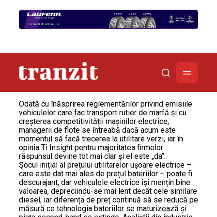
Odată cu înăsprirea reglementărilor privind emisiile
vehiculelor care fac transport rutier de marfă și cu
creșterea competitivității mașinilor electrice,
managerii de flote se întreabă dacă acum este
momentul să facă trecerea la utilitare verzi, iar în
opinia Ti Insight pentru majoritatea firmelor
răspunsul devine tot mai clar și el este „da“.
Șocul inițial al prețului utilitarelor ușoare electrice –
care este dat mai ales de prețul bateriilor – poate fi
descurajant, dar vehiculele electrice își mențin bine
valoarea, depreciindu-se mai lent decât cele similare
diesel, iar diferența de preț continuă să se reducă pe
măsură ce tehnologia bateriilor se maturizează și