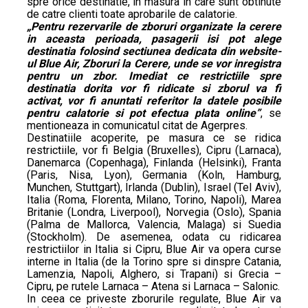
spre orice destinatie, in masura in care sunt obtinute
de catre clienti toate aprobarile de calatorie.
„Pentru rezervarile de zboruri organizate la cerere
in aceasta perioada, pasagerii isi pot alege
destinatia folosind sectiunea dedicata din website-
ul Blue Air, Zboruri la Cerere, unde se vor inregistra
pentru un zbor. Imediat ce restrictiile spre
destinatia dorita vor fi ridicate si zborul va fi
activat, vor fi anuntati referitor la datele posibile
pentru calatorie si pot efectua plata online”
, se
mentioneaza in comunicatul citat de Agerpres.
Destinatiile acoperite, pe masura ce se ridica
restrictiile, vor fi Belgia (Bruxelles), Cipru (Larnaca),
Danemarca (Copenhaga), Finlanda (Helsinki), Franta
(Paris, Nisa, Lyon), Germania (Koln, Hamburg,
Munchen, Stuttgart), Irlanda (Dublin), Israel (Tel Aviv),
Italia (Roma, Florenta, Milano, Torino, Napoli), Marea
Britanie (Londra, Liverpool), Norvegia (Oslo), Spania
(Palma de Mallorca, Valencia, Malaga) si Suedia
(Stockholm). De asemenea, odata cu ridicarea
restrictiilor in Italia si Cipru, Blue Air va opera curse
interne in Italia (de la Torino spre si dinspre Catania,
Lamenzia, Napoli, Alghero, si Trapani) si Grecia –
Cipru, pe rutele Larnaca – Atena si Larnaca – Salonic.
In ceea ce priveste zborurile regulate, Blue Air va