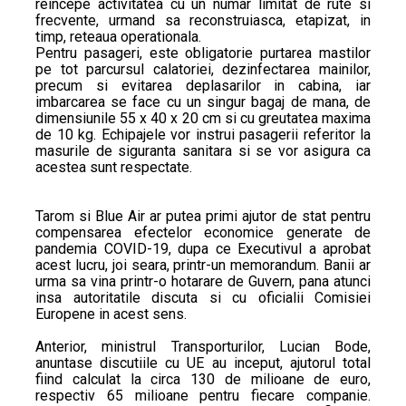
reincepe activitatea cu un numar limitat de rute si
frecvente, urmand sa reconstruiasca, etapizat, in
timp, reteaua operationala.
Pentru pasageri, este obligatorie purtarea mastilor
pe tot parcursul calatoriei, dezinfectarea mainilor,
precum si evitarea deplasarilor in cabina, iar
imbarcarea se face cu un singur bagaj de mana, de
dimensiunile 55 x 40 x 20 cm si cu greutatea maxima
de 10 kg. Echipajele vor instrui pasagerii referitor la
masurile de siguranta sanitara si se vor asigura ca
acestea sunt respectate.
Tarom si Blue Air ar putea primi ajutor de stat pentru
compensarea efectelor economice generate de
pandemia COVID-19, dupa ce Executivul a aprobat
acest lucru, joi seara, printr-un memorandum. Banii ar
urma sa vina printr-o hotarare de Guvern, pana atunci
insa autoritatile discuta si cu oficialii Comisiei
Europene in acest sens.
Anterior, ministrul Transporturilor, Lucian Bode,
anuntase discutiile cu UE au inceput, ajutorul total
fiind calculat la circa 130 de milioane de euro,
respectiv 65 milioane pentru fiecare companie.