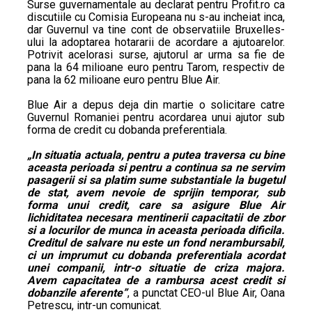
Surse guvernamentale au declarat pentru Profit.ro ca
discutiile cu Comisia Europeana nu s-au incheiat inca,
dar Guvernul va tine cont de observatiile Bruxelles-
ului la adoptarea hotararii de acordare a ajutoarelor.
Potrivit acelorasi surse, ajutorul ar urma sa fie de
pana la 64 milioane euro pentru Tarom, respectiv de
pana la 62 milioane euro pentru Blue Air.
Blue Air a depus deja din martie o solicitare catre
Guvernul Romaniei pentru acordarea unui ajutor sub
forma de credit cu dobanda preferentiala.
„In situatia actuala, pentru a putea traversa cu bine
aceasta perioada si pentru a continua sa ne servim
pasagerii si sa platim sume substantiale la bugetul
de stat, avem nevoie de sprijin temporar, sub
forma unui credit, care sa asigure Blue Air
lichiditatea necesara mentinerii capacitatii de zbor
si a locurilor de munca in aceasta perioada dificila.
Creditul de salvare nu este un fond nerambursabil,
ci un imprumut cu dobanda preferentiala acordat
unei companii, intr-o situatie de criza majora.
Avem capacitatea de a rambursa acest credit si
dobanzile aferente”
, a punctat CEO-ul Blue Air, Oana
Petrescu, intr-un comunicat.