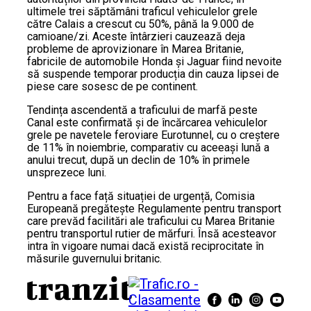
ultimele trei săptămâni traficul vehiculelor grele
către Calais a crescut cu 50%, până la 9.000 de
camioane/zi. Aceste întârzieri cauzează deja
probleme de aprovizionare în Marea Britanie,
fabricile de automobile Honda și Jaguar fiind nevoite
să suspende temporar producția din cauza lipsei de
piese care sosesc de pe continent.
Tendința ascendentă a traficului de marfă peste
Canal este confirmată și de încărcarea vehiculelor
grele pe navetele feroviare Eurotunnel, cu o creștere
de 11% în noiembrie, comparativ cu aceeași lună a
anului trecut, după un declin de 10% în primele
unsprezece luni.
Pentru a face față situației de urgență, Comisia
Europeană pregătește Regulamente pentru transport
care prevăd facilitări ale traficului cu Marea Britanie
pentru transportul rutier de mărfuri. Însă acesteavor
intra în vigoare numai dacă există reciprocitate în
măsurile guvernului britanic.