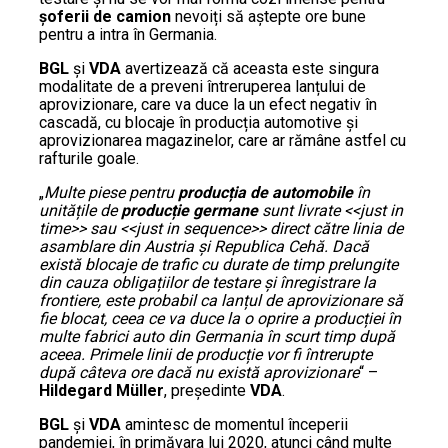
șoferii de camion
nevoiți să aștepte ore bune
pentru a intra în Germania.
BGL
și
VDA
avertizează că aceasta este singura
modalitate de a preveni întreruperea lanțului de
aprovizionare, care va duce la un efect negativ în
cascadă, cu blocaje în producția automotive și
aprovizionarea magazinelor, care ar rămâne astfel cu
rafturile goale.
„
Multe piese pentru
producția de automobile
în
unitățile de
producție germane
sunt livrate <<just in
time>> sau <<just in sequence>> direct către linia de
asamblare din Austria și Republica Cehă. Dacă
există blocaje de trafic cu durate de timp prelungite
din cauza obligațiilor de testare și înregistrare la
frontiere, este probabil ca lanțul de aprovizionare să
fie blocat, ceea ce va duce la o oprire a producției în
multe fabrici auto din Germania în scurt timp după
aceea. Primele linii de producție vor fi întrerupte
după câteva ore dacă nu există aprovizionare
“ –
Hildegard Müller
, președinte
VDA
.
BGL
și
VDA
amintesc de momentul începerii
pandemiei, în primăvara lui 2020, atunci când multe