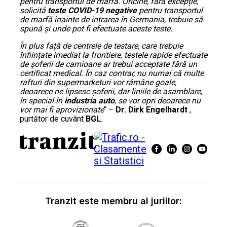
pentru transportul de marfă. Oricine, fără excepție,
solicită
teste COVID-19 negative
pentru transportul
de marfă înainte de intrarea în Germania, trebuie să
spună și unde pot fi efectuate aceste teste.
În plus față de centrele de testare, care trebuie
înființate imediat la frontiere, testele rapide efectuate
de șoferii de camioane ar trebui acceptate fără un
certificat medical. În caz contrar, nu numai că multe
rafturi din supermarketuri vor rămâne goale,
deoarece ne lipsesc șoferii, dar liniile de asamblare,
în special în
industria auto
, se vor opri deoarece nu
vor mai fi aprovizionate
“ –
Dr. Dirk Engelhardt
,
purtător de cuvânt
BGL
.
Tranzit este membru al juriilor: