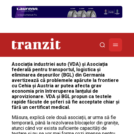
Asociația industriei auto (VDA) și Asociația
federală pentru transportul, logistica și
eliminarea deșeurilor (BGL) din Germania
avertizează că problemele apărute la frontiere
cu Cehia și Austria ar putea afecta grav
economia prin întreruperea lanțului de
aprovizionare. VDA și BGL propun ca testele
rapide făcute de șoferi să fie acceptate chiar și
fără un certificat medical.
Măsura, explică cele două asociații, ar urma să fie
temporară, până la rezolvarea blocajelor din granițe,
atunci când vor exista suficiente capacități de
testare și nu se vor mai forma cozi imense pentru