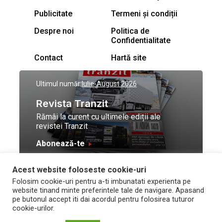
Publicitate
Termeni și condiții
Despre noi
Politica de
Confidentialitate
Contact
Hartă site
Ultimul număr:
Iulie-August 2026
Revista Tranzit
Rămâi la curent cu ultimele ediții ale
revistei Tranzit
Abonează-te
Acest website foloseste cookie-uri
© Toate drepturile
Design by
High Contrast
Folosim cookie-uri pentru a-ti imbunatati experienta pe
rezervate Trafic Media
and development by
Neo
website tinand minte preferintele tale de navigare. Apasand
2026
Vision Technologies
pe butonul accept iti dai acordul pentru folosirea tuturor
cookie-urilor.