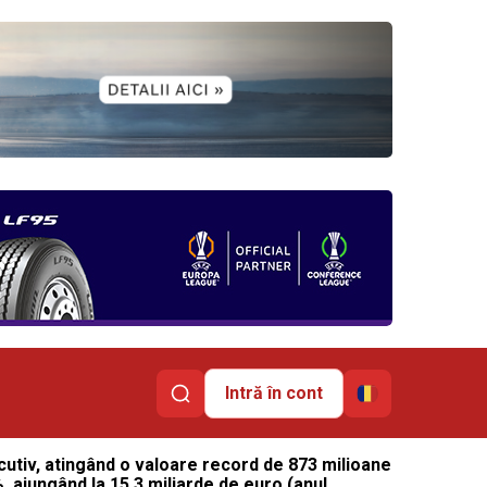
Intră în cont
cutiv, atingând o valoare record de 873 milioane
%, ajungând la 15,3 miliarde de euro (anul