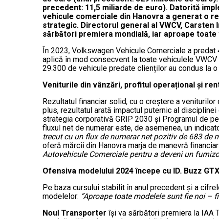
precedent: 11,5 miliarde de euro). Datorită imp
vehicule comerciale din Hanovra a generat o rent
strategic.
Directorul general al VWCV, Carsten In
sărbători premiera mondială, iar aproape toate v
În 2023, Volkswagen Vehicule Comerciale a predat 40
aplică în mod consecvent la toate vehiculele VWCV și 
29.300 de vehicule predate clienților au condus la o 
Veniturile din vânzări, profitul operațional și re
Rezultatul financiar solid, cu o creștere a veniturilor 
plus, rezultatul arată impactul puternic al disciplin
strategia corporativă GRIP 2030 și Programul de per
fluxul net de numerar este, de asemenea, un indica
trecut cu un flux de numerar net pozitiv de 683 de m
oferă mărcii din Hanovra marja de manevră financiar
Autovehicule Comerciale pentru a deveni un furnizor 
Ofensiva modelului 2024 începe cu ID.
Buzz GTX
Pe baza cursului stabilit în anul precedent și a cifr
modelelor:
“Aproape toate modelele sunt fie noi – fi
Noul Transporter
își va sărbători premiera la IAA 