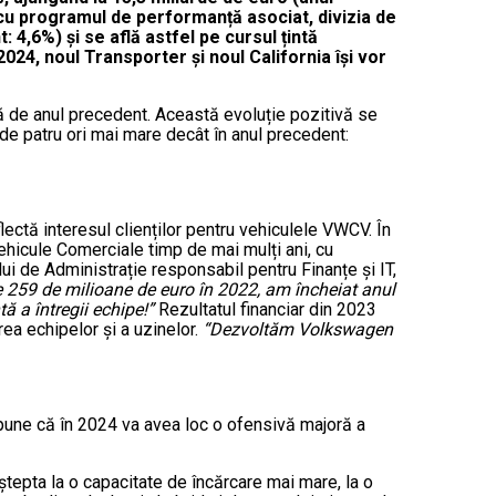
cu programul de performanță asociat, divizia de
4,6%) și se află astfel pe cursul țintă
024, noul Transporter și noul California își vor
ă de anul precedent. Această evoluție pozitivă se
 de patru ori mai mare decât în anul precedent:
reflectă interesul clienților pentru vehiculele VWCV. În
 Vehicule Comerciale timp de mai mulți ani, cu
 de Administrație responsabil pentru Finanțe și IT,
259 de milioane de euro în 2022, am încheiat anul
ă a întregii echipe!”
Rezultatul financiar din 2023
ea echipelor și a uzinelor.
“Dezvoltăm Volkswagen
 spune că în 2024 va avea loc o ofensivă majoră a
ștepta la o capacitate de încărcare mai mare, la o