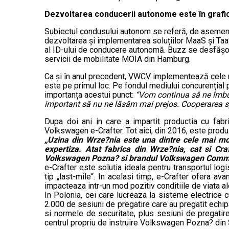
Dezvoltarea conducerii autonome este în grafi
Subiectul condusului autonom se referă, de asemenea
dezvoltarea și implementarea soluțiilor MaaS și Taa
al ID-ului de conducere autonomă. Buzz se desfășoară
servicii de mobilitate MOIA din Hamburg.
Ca și în anul precedent, VWCV implementează cele ma
este pe primul loc. Pe fondul mediului concurențial pro
importanța acestui punct:
“Vom continua să ne îmbun
important să nu ne lăsăm mai prejos. Cooperarea spo
Dupa doi ani in care a impartit productia cu fabr
Volkswagen e-Crafter. Tot aici, din 2016, este produ
„Uzina din Wrze?nia este una dintre cele mai mod
expertiza. Atat fabrica din Wrze?nia, cat si Cra
Volkswagen Pozna? si brandul Volkswagen Comme
e-Crafter este solutia ideala pentru transportul logi
tip „last-mile“. In acelasi timp, e-Crafter ofera av
impacteaza intr-un mod pozitiv conditiile de viata al
In Polonia, cei care lucreaza la sisteme electrice 
2.000 de sesiuni de pregatire care au pregatit echip
si normele de securitate, plus sesiuni de pregatire
centrul propriu de instruire Volkswagen Pozna? din