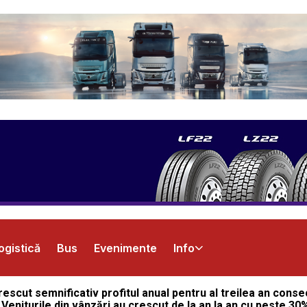
ogistică
Bus
Evenimente
Info
cut semnificativ profitul anual pentru al treilea an conse
Veniturile din vânzări au crescut de la an la an cu peste 30