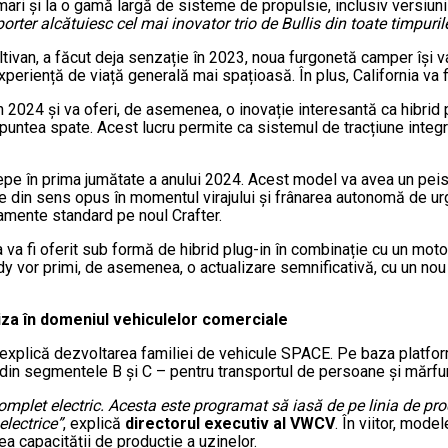
 mari și la o gamă largă de sisteme de propulsie, inclusiv versiuni
rter alcătuiesc cel mai inovator trio de Bullis din toate timpuril
ivan, a făcut deja senzație în 2023, noua furgonetă camper își v
periență de viață generală mai spațioasă. În plus, California va fi
 2024 și va oferi, de asemenea, o inovație interesantă ca hibrid p
puntea spate. Acest lucru permite ca sistemul de tracțiune integr
epe în prima jumătate a anului 2024. Acest model va avea un peisa
vine din sens opus în momentul virajului și frânarea autonomă de u
pamente standard pe noul Crafter.
 va fi oferit sub formă de hibrid plug-in în combinație cu un motor
y vor primi, de asemenea, o actualizare semnificativă, cu un nou 
za în domeniul vehiculelor comerciale
tra explică dezvoltarea familiei de vehicule SPACE. Pe baza platf
din segmentele B și C – pentru transportul de persoane și mărfur
omplet electric. Acesta este programat să iasă de pe linia de pro
electrice”
, explică
directorul executiv al VWCV
. În viitor, mode
a capacității de producție a uzinelor.