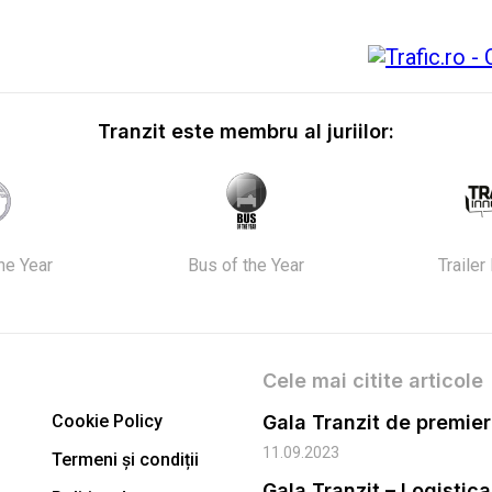
Tranzit este membru al juriilor:
the Year
Bus of the Year
Trailer
Cele mai citite articole
Cookie Policy
11.09.2023
Termeni și condiții
Gala Tranzit – Logistic