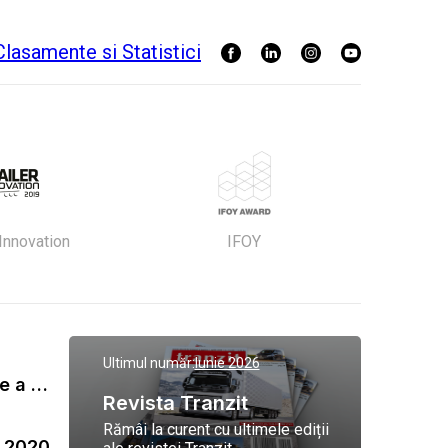
 Innovation
IFOY
Ultimul număr:
Iunie 2026
Gala Tranzit de premiere a celor mai eficienti operatori de transport marfa 2023
Revista Tranzit
Rămâi la curent cu ultimele ediții
a 2020