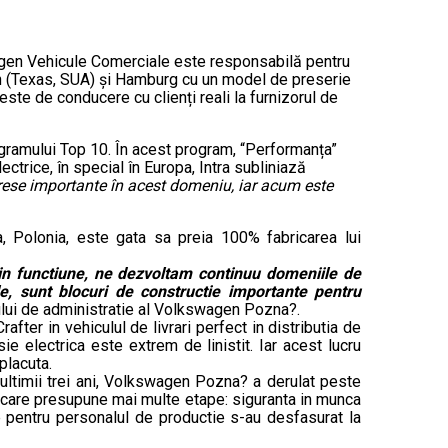
wagen Vehicule Comerciale este responsabilă pentru
in (Texas, SUA) și Hamburg cu un model de preserie
ste de conducere cu clienți reali la furnizorul de
ogramului Top 10. În acest program, “Performanța”
ectrice, în special în Europa, Intra subliniază
rese importante în acest domeniu, iar acum este
a, Polonia, este gata sa preia 100% fabricarea lui
 in functiune, ne dezvoltam continuu domeniile de
le, sunt blocuri de constructie importante pentru
ului de administratie al Volkswagen Pozna?.
fter in vehiculul de livrari perfect in distributia de
ie electrica este extrem de linistit. Iar acest lucru
placuta.
 ultimii trei ani, Volkswagen Pozna? a derulat peste
ificare presupune mai multe etape: siguranta in munca
re pentru personalul de productie s-au desfasurat la