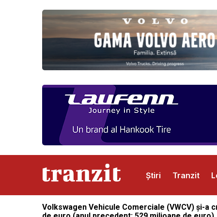
Știri
Tranzit
L
Volkswagen Vehicule Comerciale (VWCV) și-a cres
Abonamente
Publicitate
Contact
de euro (anul precedent: 529 milioane de euro).