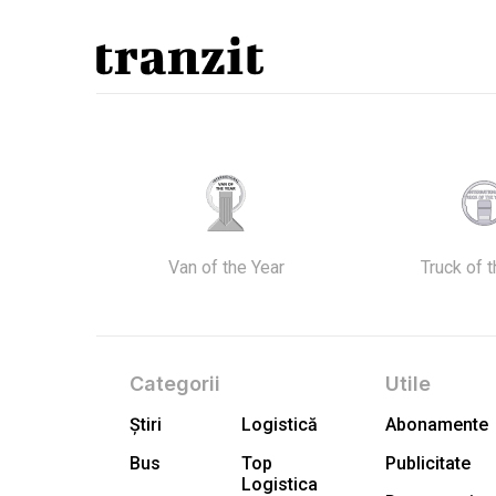
Van of the Year
Truck of 
Categorii
Utile
Știri
Logistică
Abonamente
Bus
Top
Publicitate
Logistica