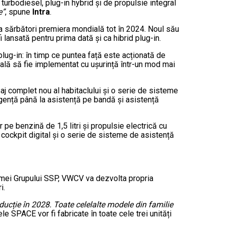
 turbodiesel, plug-in hybrid și de propulsie integral
e”
, spune
Intra
.
a sărbători premiera mondială tot în 2024. Noul său
 lansată pentru prima dată și ca hibrid plug-in.
lug-in: în timp ce puntea față este acționată de
ală să fie implementat cu ușurință într-un mod mai
j complet nou al habitaclului și o serie de sisteme
rgență până la asistență pe bandă și asistență
 pe benzină de 1,5 litri și propulsie electrică cu
cockpit digital și o serie de sisteme de asistență
ormei Grupului SSP, VWCV va dezvolta propria
i.
ducție în 2028. Toate celelalte modele din familie
lele SPACE vor fi fabricate în toate cele trei unități