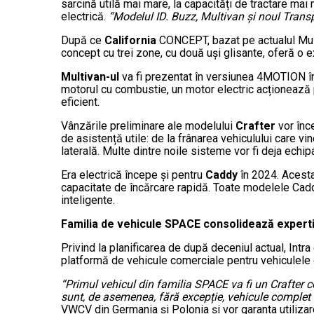
sarcină utilă mai mare, la capacități de tractare mai
electrică.
“Modelul ID. Buzz, Multivan și noul Transpo
După ce
California
CONCEPT, bazat pe actualul Mult
concept cu trei zone, cu două uși glisante, oferă o ex
Multivan-ul
va fi prezentat în versiunea 4MOTION în
motorul cu combustie, un motor electric acționează 
eficient.
Vânzările preliminare ale modelului
Crafter
vor înc
de asistență utile: de la frânarea vehiculului care 
laterală. Multe dintre noile sisteme vor fi deja echi
Era electrică începe și pentru
Caddy
în 2024. Acesta
capacitate de încărcare rapidă. Toate modelele Cadd
inteligente.
Familia de vehicule SPACE consolidează experti
Privind la planificarea de după deceniul actual, In
platformă de vehicule comerciale pentru vehiculele 
“Primul vehicul din familia SPACE va fi un Crafter c
sunt, de asemenea, fără excepție, vehicule complet 
VWCV din Germania și Polonia și vor garanta utilizare