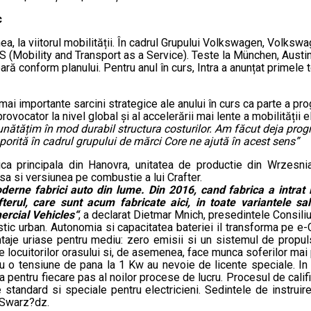
c
, la viitorul mobilității. În cadrul Grupului Volkswagen, Volks
S (Mobility and Transport as a Service). Teste la München, Aust
 conform planului. Pentru anul în curs, Intra a anunțat primele te
i importante sarcini strategice ale anului în curs ca parte a pr
vocator la nivel global și al accelerării mai lente a mobilității el
ătățim în mod durabil structura costurilor. Am făcut deja prog
rită în cadrul grupului de mărci Core ne ajută în acest sens”
ica principala din Hanovra, unitatea de productie din Wrzesni
sa si versiunea pe combustie a lui Crafter.
erne fabrici auto din lume. Din 2016, cand fabrica a intrat
fterul, care sunt acum fabricate aici, in toate variantele sa
rcial Vehicles“
, a declarat Dietmar Mnich, presedintele Consili
stic urban. Autonomia si capacitatea bateriei il transforma pe e-Cra
antaje uriase pentru mediu: zero emisii si un sistemul de propuls
e locuitorilor orasului si, de asemenea, face munca soferilor mai 
cu o tensiune de pana la 1 Kw au nevoie de licente speciale. In
a pentru fiecare pas al noilor procese de lucru. Procesul de cal
 standard si speciale pentru electricieni. Sedintele de instrui
 Swarz?dz.