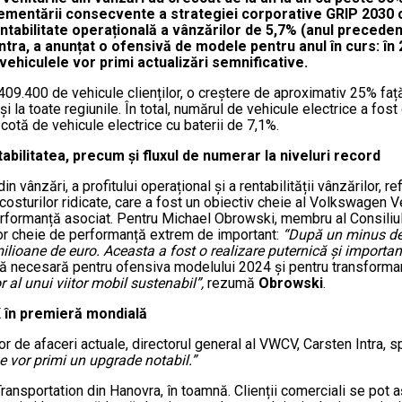
lementării consecvente a strategiei corporative GRIP 2030 
abilitate operațională a vânzărilor de 5,7% (anul precedent: 
tra, a anunțat o ofensivă de modele pentru anul în curs: în 2
ehiculele vor primi actualizări semnificative.
9.400 de vehicule clienților, o creștere de aproximativ 25% faț
la toate regiunile. În total, numărul de vehicule electrice a fost
cotă de vehicule electrice cu baterii de 7,1%.
ntabilitatea, precum și fluxul de numerar la niveluri record
din vânzări, a profitului operațional și a rentabilității vânzărilor, 
ei costurilor ridicate, care a fost un obiectiv cheie al Volkswagen
formanță asociat. Pentru Michael Obrowski, membru al Consiliului
tor cheie de performanță extrem de important:
“După un minus de 
ilioane de euro. Aceasta a fost o realizare puternică și important
ă necesară pentru ofensiva modelului 2024 și pentru transformar
al unui viitor mobil sustenabil”,
rezumă
Obrowski
.
 în premieră mondială
elor de afaceri actuale, directorul general al VWCV, Carsten Intra,
e vor primi un upgrade notabil.”
Transportation din Hanovra, în toamnă. Clienții comerciali se pot a