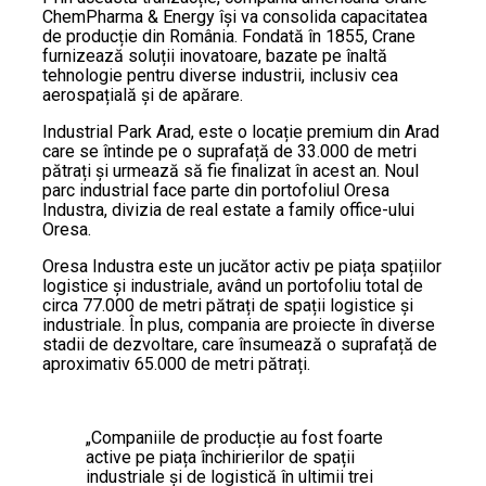
ChemPharma & Energy își va consolida capacitatea
de producție din România. Fondată în 1855, Crane
furnizează soluții inovatoare, bazate pe înaltă
tehnologie pentru diverse industrii, inclusiv cea
aerospațială și de apărare.
Industrial Park Arad, este o locație premium din Arad
care se întinde pe o suprafață de 33.000 de metri
pătrați și urmează să fie finalizat în acest an. Noul
parc industrial face parte din portofoliul Oresa
Industra, divizia de real estate a family office-ului
Oresa.
Oresa Industra este un jucător activ pe piața spațiilor
logistice și industriale, având un portofoliu total de
circa 77.000 de metri pătrați de spații logistice și
industriale. În plus, compania are proiecte în diverse
stadii de dezvoltare, care însumează o suprafață de
aproximativ 65.000 de metri pătrați.
„Companiile de producție au fost foarte
active pe piața închirierilor de spații
industriale și de logistică în ultimii trei