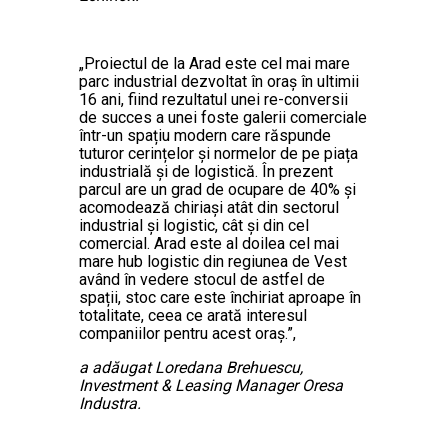
„Proiectul de la Arad este cel mai mare
parc industrial dezvoltat în oraș în ultimii
16 ani, fiind rezultatul unei re-conversii
de succes a unei foste galerii comerciale
într-un spațiu modern care răspunde
tuturor cerințelor și normelor de pe piața
industrială și de logistică. În prezent
parcul are un grad de ocupare de 40% și
acomodează chiriași atât din sectorul
industrial și logistic, cât și din cel
comercial. Arad este al doilea cel mai
mare hub logistic din regiunea de Vest
având în vedere stocul de astfel de
spații, stoc care este închiriat aproape în
totalitate, ceea ce arată interesul
companiilor pentru acest oraș.”,
a adăugat Loredana Brehuescu,
Investment & Leasing Manager Oresa
Industra.