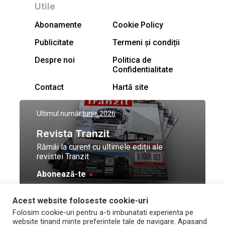
Utile
Abonamente
Cookie Policy
Publicitate
Termeni și condiții
Despre noi
Politica de
Confidentialitate
Contact
Hartă site
Ultimul număr:
Iunie 2026
Revista Tranzit
Rămâi la curent cu ultimele ediții ale
revistei Tranzit
Abonează-te
Acest website foloseste cookie-uri
© Toate drepturile
Design by
High Contrast
Folosim cookie-uri pentru a-ti imbunatati experienta pe
rezervate Trafic Media
and development by
Neo
website tinand minte preferintele tale de navigare. Apasand
2026
Vision Technologies