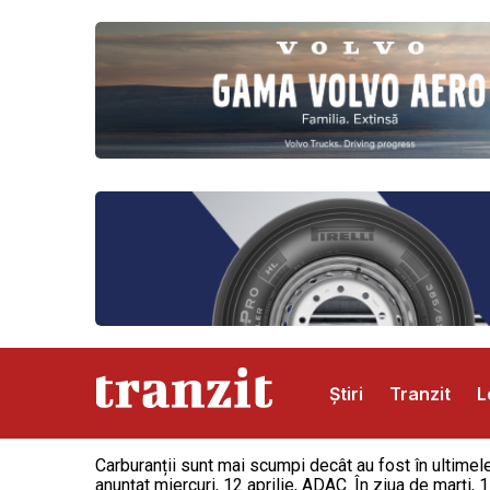
Știri
Tranzit
L
Carburanții sunt mai scumpi decât au fost în ultimele
Abonamente
Publicitate
Contact
anunțat miercuri, 12 aprilie, ADAC. În ziua de marți, 