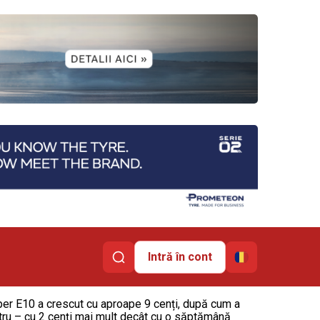
Intră în cont
Super E10 a crescut cu aproape 9 cenți, după cum a
 litru – cu 2 cenți mai mult decât cu o săptămână