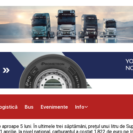
ogistică
Bus
Evenimente
Info
 aproape 5 luni. În ultimele trei săptămâni, prețul unui litru de 
11 aprilie, la nivel național, carburantul a costat 1,822 de euro pe