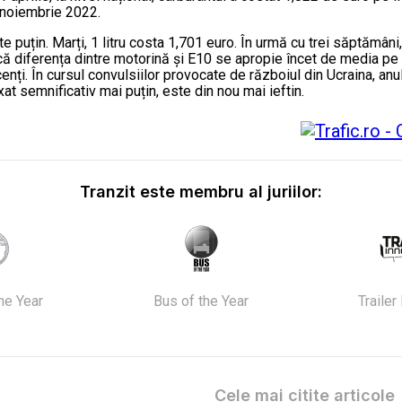
 noiembrie 2022.
e puțin. Marți, 1 litru costa 1,701 euro. În urmă cu trei săptămâni,
ă diferența dintre motorină și E10 se apropie încet de media pe t
enți. În cursul convulsiilor provocate de războiul din Ucraina, anu
at semnificativ mai puțin, este din nou mai ieftin.
Tranzit este membru al juriilor:
the Year
Bus of the Year
Trailer
Cele mai citite articole