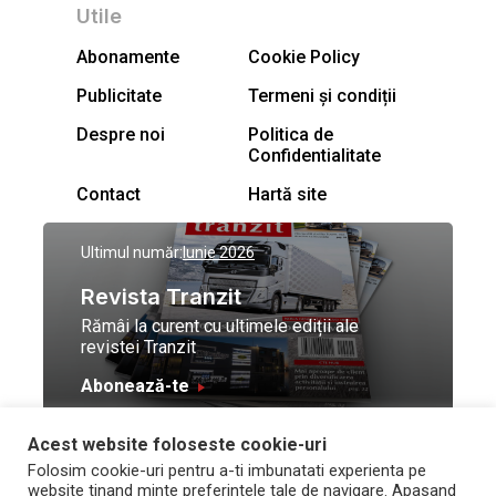
Utile
Abonamente
Cookie Policy
Publicitate
Termeni și condiții
Despre noi
Politica de
Confidentialitate
Contact
Hartă site
Ultimul număr:
Iunie 2026
Revista Tranzit
Rămâi la curent cu ultimele ediții ale
revistei Tranzit
Abonează-te
Acest website foloseste cookie-uri
© Toate drepturile
Design by
High Contrast
Folosim cookie-uri pentru a-ti imbunatati experienta pe
rezervate Trafic Media
and development by
Neo
website tinand minte preferintele tale de navigare. Apasand
2026
Vision Technologies