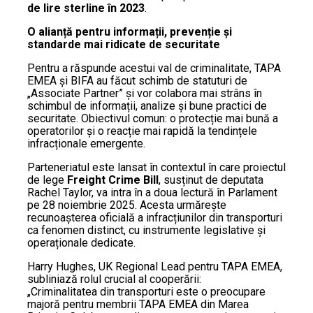
de lire sterline în 2023
.
O alianță pentru informații, prevenție și
standarde mai ridicate de securitate
Pentru a răspunde acestui val de criminalitate, TAPA
EMEA și BIFA au făcut schimb de statuturi de
„Associate Partner” și vor colabora mai strâns în
schimbul de informații, analize și bune practici de
securitate. Obiectivul comun: o protecție mai bună a
operatorilor și o reacție mai rapidă la tendințele
infracționale emergente.
Parteneriatul este lansat în contextul în care proiectul
de lege
Freight Crime Bill
, susținut de deputata
Rachel Taylor, va intra în a doua lectură în Parlament
pe 28 noiembrie 2025. Acesta urmărește
recunoașterea oficială a infracțiunilor din transporturi
ca fenomen distinct, cu instrumente legislative și
operaționale dedicate.
Harry Hughes, UK Regional Lead pentru TAPA EMEA,
subliniază rolul crucial al cooperării:
„Criminalitatea din transporturi este o preocupare
majoră pentru membrii TAPA EMEA din Marea