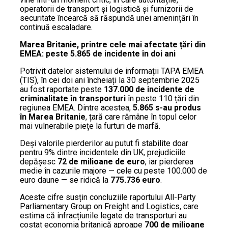
operatorii de transport și logistică și furnizorii de
securitate încearcă să răspundă unei amenințări în
continuă escaladare.
Marea Britanie, printre cele mai afectate țări din
EMEA: peste 5.865 de incidente în doi ani
Potrivit datelor sistemului de informații TAPA EMEA
(TIS), în cei doi ani încheiați la 30 septembrie 2025
au fost raportate peste
137.000 de incidente de
criminalitate în transporturi
în peste 110 țări din
regiunea EMEA. Dintre acestea,
5.865 s-au produs
în Marea Britanie
, țară care rămâne în topul celor
mai vulnerabile piețe la furturi de marfă.
Deși valorile pierderilor au putut fi stabilite doar
pentru 9% dintre incidentele din UK, prejudiciile
depășesc
72 de milioane de euro
, iar pierderea
medie în cazurile majore — cele cu peste 100.000 de
euro daune — se ridică la
775.736 euro
.
Aceste cifre susțin concluziile raportului All-Party
Parliamentary Group on Freight and Logistics, care
estima că infracțiunile legate de transporturi au
costat economia britanică aproape
700 de milioane