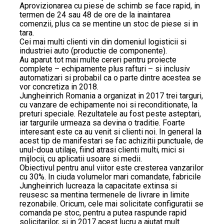
Aprovizionarea cu piese de schimb se face rapid, in
termen de 24 sau 48 de ore de la inaintarea
comenzii, plus ca se mentine un stoc de piese si in
tara.
Cei mai multi clienti vin din domeniul logisticii si
industriei auto (productie de componente).
Au aparut tot mai multe cereri pentru proiecte
complete – echipamente plus rafturi – si inclusiv
automatizari si probabil ca o parte dintre acestea se
vor concretiza in 2018.
Jungheinrich Romania a organizat in 2017 trei targuri,
cu vanzare de echipamente noi si reconditionate, la
preturi speciale. Rezultatele au fost peste asteptari,
iar targurile urmeaza sa devina o traditie. Foarte
interesant este ca au venit si clienti noi. In general la
acest tip de manifestari se fac achizitii punctuale, de
unul-doua utilaje, fiind atrasi clienti multi, mici si
mijlocii, cu aplicatii usoare si medii.
Obiectivul pentru anul viitor este cresterea vanzarilor
cu 30%. In ciuda volumelor mari comandate, fabricile
Jungheinrich lucreaza la capacitate extinsa si
reusesc sa mentina termenele de livrare in limite
rezonabile. Oricum, cele mai solicitate configuratii se
comanda pe stoc, pentru a putea raspunde rapid
solicitarilor, si in 2017 acest lucru a ajutat mult