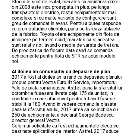
Stocurile sunt de evitat, mai ales ca amintirea crizei
din 2008 este inca proaspata. In plus, pe langa
transpaletele electrice, restul echipamentelor mai
complexe si cu multe variante de configurare sunt
greu de comandat in avans. Pentru a putea raspunde
cu promptitudine clientilor, pana se livreaza utilajele
de la fabrica, Toyota ofera echipamente din flota de
inchiriere pe termen scurt, mai ales ca si acestea
sunt relativ noi, avand o medie de varsta de trei ani.
De precizat ca de fiecare data cand se comanda
echipamente pentru flota de STR se aduc modele
noi.
Al doilea an consecutiv cu depasire de plan
2017 a fost al doilea an la rand cu depasirea planului
propus pentru Vectra Eurolift Service, importatorul
Yale pe piata romaneasca. Astfel, pana la sfarsitul lui
octombrie fusesera livrate deja 175 de unitati, in
conditiile in care obiectivul pentru tot anul fusese
stabilit la 180. Avand in vedere comenzile plasate
pana la sfarsitul anului, 2017 urma sa se inchida cu
250 de echipamente, a declarat George Badescu,
director general Vectra.
Cele mai solicitate au fost echipamentele electrice,
destinate aplicatiilor de interior. Astfel, 2017 aduce