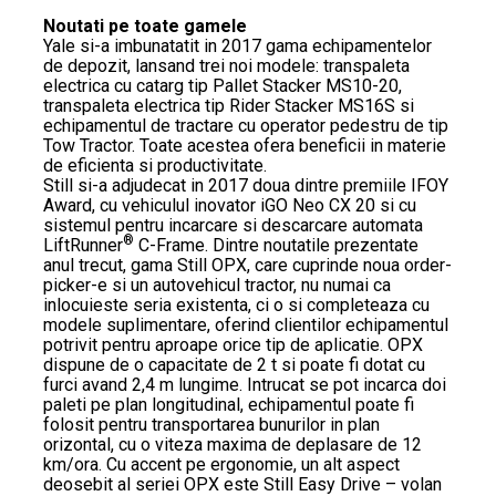
Noutati pe toate gamele
Yale si-a imbunatatit in 2017 gama echipamentelor
de depozit, lansand trei noi modele: transpaleta
electrica cu catarg tip Pallet Stacker MS10-20,
transpaleta electrica tip Rider Stacker MS16S si
echipamentul de tractare cu operator pedestru de tip
Tow Tractor. Toate acestea ofera beneficii in materie
de eficienta si productivitate.
Still si-a adjudecat in 2017 doua dintre premiile IFOY
Award, cu vehiculul inovator iGO Neo CX 20 si cu
sistemul pentru incarcare si descarcare automata
®
LiftRunner
C-Frame. Dintre noutatile prezentate
anul trecut, gama Still OPX, care cuprinde noua order-
picker-e si un autovehicul tractor, nu numai ca
inlocuieste seria existenta, ci o si completeaza cu
modele suplimentare, oferind clientilor echipamentul
potrivit pentru aproape orice tip de aplicatie. OPX
dispune de o capacitate de 2 t si poate fi dotat cu
furci avand 2,4 m lungime. Intrucat se pot incarca doi
paleti pe plan longitudinal, echipamentul poate fi
folosit pentru transportarea bunurilor in plan
orizontal, cu o viteza maxima de deplasare de 12
km/ora. Cu accent pe ergonomie, un alt aspect
deosebit al seriei OPX este Still Easy Drive – volan