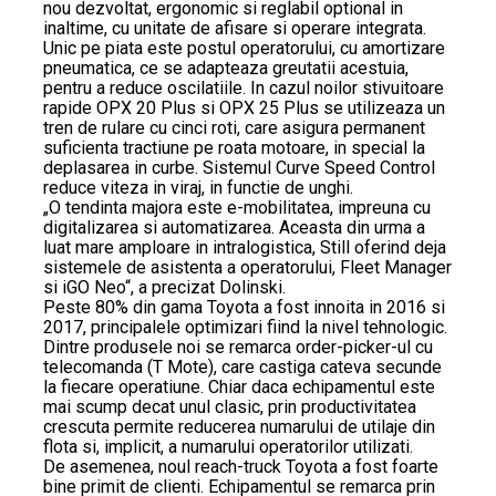
nou dezvoltat, ergonomic si reglabil optional in
inaltime, cu unitate de afisare si operare integrata.
Unic pe piata este postul operatorului, cu amortizare
pneumatica, ce se adapteaza greutatii acestuia,
pentru a reduce oscilatiile. In cazul noilor stivuitoare
rapide OPX 20 Plus si OPX 25 Plus se utilizeaza un
tren de rulare cu cinci roti, care asigura permanent
suficienta tractiune pe roata motoare, in special la
deplasarea in curbe. Sistemul Curve Speed Control
reduce viteza in viraj, in functie de unghi.
„O tendinta majora este e-mobilitatea, impreuna cu
digitalizarea si automatizarea. Aceasta din urma a
luat mare amploare in intralogistica, Still oferind deja
sistemele de asistenta a operatorului, Fleet Manager
si iGO Neo“, a precizat Dolinski.
Peste 80% din gama Toyota a fost innoita in 2016 si
2017, principalele optimizari fiind la nivel tehnologic.
Dintre produsele noi se remarca order-picker-ul cu
telecomanda (T Mote), care castiga cateva secunde
la fiecare operatiune. Chiar daca echipamentul este
mai scump decat unul clasic, prin productivitatea
crescuta permite reducerea numarului de utilaje din
flota si, implicit, a numarului operatorilor utilizati.
De asemenea, noul reach-truck Toyota a fost foarte
bine primit de clienti. Echipamentul se remarca prin