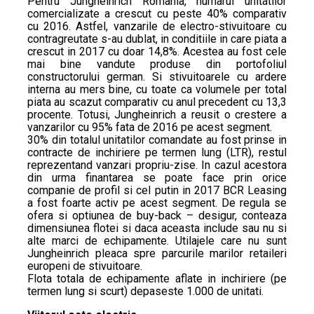
Pentru Jungheinrich Romania, numarul unitatilor
comercializate a crescut cu peste 40% comparativ
cu 2016. Astfel, vanzarile de electro-stivuitoare cu
contragreutate s-au dublat, in conditiile in care piata a
crescut in 2017 cu doar 14,8%. Acestea au fost cele
mai bine vandute produse din portofoliul
constructorului german. Si stivuitoarele cu ardere
interna au mers bine, cu toate ca volumele per total
piata au scazut comparativ cu anul precedent cu 13,3
procente. Totusi, Jungheinrich a reusit o crestere a
vanzarilor cu 95% fata de 2016 pe acest segment.
30% din totalul unitatilor comandate au fost prinse in
contracte de inchiriere pe termen lung (LTR), restul
reprezentand vanzari propriu-zise. In cazul acestora
din urma finantarea se poate face prin orice
companie de profil si cel putin in 2017 BCR Leasing
a fost foarte activ pe acest segment. De regula se
ofera si optiunea de buy-back – desigur, conteaza
dimensiunea flotei si daca aceasta include sau nu si
alte marci de echipamente. Utilajele care nu sunt
Jungheinrich pleaca spre parcurile marilor retaileri
europeni de stivuitoare.
Flota totala de echipamente aflate in inchiriere (pe
termen lung si scurt) depaseste 1.000 de unitati.