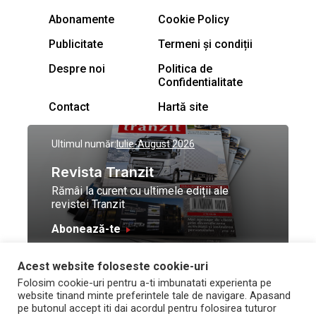
Abonamente
Cookie Policy
Publicitate
Termeni și condiții
Despre noi
Politica de
Confidentialitate
Contact
Hartă site
Ultimul număr:
Iulie-August 2026
Revista Tranzit
Rămâi la curent cu ultimele ediții ale
revistei Tranzit
Abonează-te
Acest website foloseste cookie-uri
© Toate drepturile
Design by
High Contrast
Folosim cookie-uri pentru a-ti imbunatati experienta pe
rezervate Trafic Media
and development by
Neo
website tinand minte preferintele tale de navigare. Apasand
2026
Vision Technologies
pe butonul accept iti dai acordul pentru folosirea tuturor