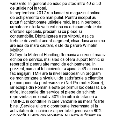
vanzarile. In general se aduc pe stoc intre 40 si 50
de utilaje noi in total.
In septembrie 2017 s-a lansat si magazinul online
de echipamente de manipulat. Pentru inceput au
putut fi achizitionate utilajele mici, insa in perioada
urmatoare oferta va fi extinsa cu echipamentele din
ofertele speciale, precum si cu piese si
consumabile. Digitalizarea este viitorul, asa ca
trebuie dezvoltat acest segment, chiar daca acum nu
are asa de mare cautare, este de parere Wilhelm
Molitor.
Si Toyota Material Handling Romania a crescut masiv
echipa de service, mai ales ca ofera suport tehnic si
reparatii si pentru alte marci de echipamente. In
prezent, numarul tehnicienilor a ajuns la 49 si inca se
fac angajari. TMH are la nivel european un program
de monitorizare a nivelului de satisfactie a clientilor
pe componenta post-vanzare (Net Promoter Score),
iar echipa din Romania este pe primul loc detasat. De
altfel, incasarile din service si piese de schimb
reprezinta aproximativ 40% din cifra de afaceri a
TMHRO, in conditiile in care vanzarile au mers foarte
bine. „Service-ul are o contributie insemnata si la
activitatea de inchiriere si per total genereaza 80%
din profit si 90% din reputatie. Nu este suficient sa