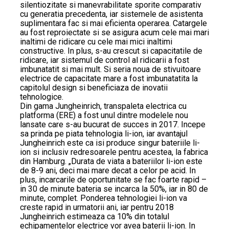
silentiozitate si manevrabilitate sporite comparativ
cu generatia precedenta, iar sistemele de asistenta
suplimentara fac si mai eficienta operarea. Catargele
au fost reproiectate si se asigura acum cele mai mari
inaltimi de ridicare cu cele mai mici inaltimi
constructive. In plus, s-au crescut si capacitatile de
ridicare, iar sistemul de control al ridicarii a fost
imbunatatit si mai mult. Si seria noua de stivuitoare
electrice de capacitate mare a fost imbunatatita la
capitolul design si beneficiaza de inovatii
tehnologice.
Din gama Jungheinrich, transpaleta electrica cu
platforma (ERE) a fost unul dintre modelele nou
lansate care s-au bucurat de succes in 2017. Incepe
sa prinda pe piata tehnologia li-ion, iar avantajul
Jungheinrich este ca isi produce singur bateriile li-
ion si inclusiv redresoarele pentru acestea, la fabrica
din Hamburg. „Durata de viata a bateriilor li-ion este
de 8-9 ani, deci mai mare decat a celor pe acid. In
plus, incarcarile de oportunitate se fac foarte rapid –
in 30 de minute bateria se incarca la 50%, iar in 80 de
minute, complet. Ponderea tehnologiei li-ion va
creste rapid in urmatorii ani, iar pentru 2018
Jungheinrich estimeaza ca 10% din totalul
echipamentelor electrice vor avea baterii li-ion. In