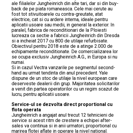
ale filialelor Jungheinrich din alte tari, dar si din buy-
back de pe piata romaneasca. Cele mai cerute au
fost tot stivuitoarele cu contra-greutate, atat
electrice, cat si cu ardere interna, ideale pentru
aplicatii usoare sau medii, in general la exterior. In
paralel, fabrica de reconditionari de la Ploiesti
lucreaza ca sectie a fabricii Jungheinrich din Dresda
si a incheiat 2017 cu 800 de utilaje refurbisate.
Obiectivul pentru 2018 este de a atinge 2.000 de
echipamente reconditionate. De comercializarea lor
se ocupa exclusiv Jungheinrich A.G., in Europa si nu
numai.
Si in cazul Vectra vanzarile pe segmentul second-
hand au urmat tendinta din anul precedent. Yale
dispune de un stoc de utilaje la nivel european care
deserveste dealerii din grup. Majoritatea solicitarilor
a venit din partea operatorilor cu un regim scazut de
lucru, pentru aplicatii usoare.
Service-ul se dezvolta direct proportional cu
flota operata
Jungheinrich a angajat anul trecut 12 tehnicieni de
service si acest ritm de crestere a echipei after-
sales va continua si in anii urmatori, proportional cu
marirea flotei aflate in operare la nivel national.