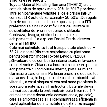
Viitorul este electric
Toyota Material Handling Romania (TMHRO) are o
cota de piata de aproximativ 20%. In 2017, ponderea
intre echipamentele vandute si cele prinse intr-un
contract LTR este de aproximativ 50-50%. „De regula
firmele straine sunt cele care opteaza pentru LTR,
preferand sa aiba un cost fix lunar de utilizare si
posibilitatea de a-si innoi periodic utilajele.
Conteaza, desigur, si ritmul de utilizare a
echipamentului“, a explicat Daniel Preda, director
general TMHRO.
Cele mai solicitate au fost transpaletele electrice –
53,7% din total (din care majoritatea cu platforma
pentru operator, model Toyota Levio LPE200).
„Stivuitoarele cu combustie interna scad, in favoarea
celor electrice. Chiar daca inca mai sunt cereri pentru
echipamente cu combustie interna, piata se misca
clar inspre zero emisii. Pe langa energia electrica, tot
mai accesibila, hidrogenul este un alt combustibil al
viitorului, a carui singura si cea mai mare problema la
acesta ora este lipsa infrastructurii. Bateriile devin
tot mai accesibile la pret, inclusiv cele li-ion (de 6-7
ori mai scumpe decat cele conventionale, pe acid),
care se amortizeaza si isi demonstreaza eficienta in
cazul aplicatiilor de intensitate ridicata si au inceput