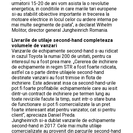
urmatorii 15-20 de ani vom asista la o revolutie
energetica, in conditiile in care marile tari europene
si-au stabilit obiective importante in trecerea la
motoare electrice in locul celor cu ardere interna pe
mai multe segmente de piata“, a declarat Wihelm
Molitor, director general Jungheinrich Romania.
Livrarile de utilaje second-hand completeaza
volumele de vanzari
Vanzarile de echipamente second-hand s-au ridicat
in cazul Toyota la numai 200 de unitati, pentru ca
interesul nu a fost prea mare. „Cererea de inchiriere
de echipamente in regim STR a fost foarte ridicata,
astfel ca o parte dintre utilajele second-hand
destinate vanzarii au fost trimise in flota de
inchiriere. Este adevarat insa ca second-hand-urile
pot fi foarte profitabile: echipamentele care au iesit
dintr-un contract de inchiriere pe termen lung au
toate reviziile facute la timp, sunt intr-o stare buna
de functionare si pot fi comercializate la un pret
foarte interesant atat pentru vanzator, cat si pentru
client“, apreciaza Daniel Preda.
Jungheinrich si-a dublat vanzarile de echipamente
second-hand in 2017. Cele mai multe utilaje
comercializate au provenit din parcurile second-hand