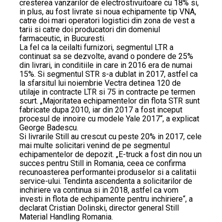
cresterea vanzarilor de electrostivuitoare cu 18% si,
in plus, au fost livrate si noua echipamente tip VNA,
catre doi mari operatori logistici din zona de vest a
tarii si catre doi producatori din domeniul
farmaceutic, in Bucuresti.
La fel ca la ceilalti furnizori, segmentul LTR a
continuat sa se dezvolte, avand o pondere de 25%
din livrari, in conditiile in care in 2016 era de numai
15%. Si segmentul STR s-a dublat in 2017, astfel ca
la sfarsitul lui noiembrie Vectra detinea 120 de
utilaje in contracte LTR si 75 in contracte pe termen
scurt. „Majoritatea echipamentelor din flota STR sunt
fabricate dupa 2010, iar din 2017 a fost inceput
procesul de innoire cu modele Yale 2017“, a explicat
George Badescu.
Si livrarile Still au crescut cu peste 20% in 2017, cele
mai multe solicitari venind de pe segmentul
echipamentelor de depozit. „E-truck a fost din nou un
succes pentru Still in Romania, ceea ce confirma
recunoasterea performantei produselor si a calitatii
service-ului. Tendinta ascendenta a solicitarilor de
inchiriere va continua si in 2018, astfel ca vom
investi in flota de echipamente pentru inchiriere“, a
declarat Cristian Dolinski, director general Still
Material Handling Romania.