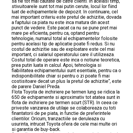
sa fie tot mai cautate de catre clienti. In acelasi timp,
stivuitoarele sunt tot mai putin cerute, locul lor fiind
luat de echipamentele de depozit. In continuare, cel
mai important criteriu este pretul de achizitie, dovada
a faptului ca piata nu este inca matura din acest
punct de vedere. Este pacat ca nu se pune pret mai
mare pe eficienta, pentru ca, optand pentru
tehnologie, numarul total al echipamentelor folosite
pentru acelasi tip de aplicatie poate fi redus. Si nu
costul de achizitie sau de exploatare este cel mai
important, ci salariul operatorului care il utilizeaza.
Costul total de operare este inca o notiune teoretica,
prea putin luata in calcul. Apoi, tehnologia si
fiabilitatea echipamentului sunt esentiale, pentru ca o
indisponibilitate chiar si pentru o zi poate fi mai
costisitoare decat un plus la pretul de achizitie“, este
de parere Daniel Preda.
Flota Toyota de inchiriere pe termen lung se ridica la
650 de echipamente si aproximativ tot atatea sunt in
flota de inchiriere pe termen scurt (STR). In ceea ce
priveste vanzarea de utilaje se colaboreaza cu toti
finantatorii de pe piata, in functie de preferintele
clientilor. Oricum, tranzactiile se deruleaza cu
usurinta, intrucat Toyota ofera de cele mai multe ori
si garantia de buy-back.