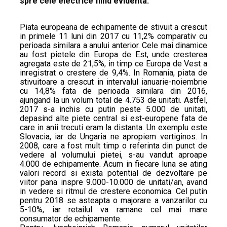
spre cele electrice fiind evidenta.
Piata europeana de echipamente de stivuit a crescut
in primele 11 luni din 2017 cu 11,2% comparativ cu
perioada similara a anului anterior. Cele mai dinamice
au fost pietele din Europa de Est, unde cresterea
agregata este de 21,5%, in timp ce Europa de Vest a
inregistrat o crestere de 9,4%. In Romania, piata de
stivuitoare a crescut in intervalul ianuarie-noiembrie
cu 14,8% fata de perioada similara din 2016,
ajungand la un volum total de 4.753 de unitati. Astfel,
2017 s-a inchis cu putin peste 5.000 de unitati,
depasind alte piete central si est-europene fata de
care in anii trecuti eram la distanta. Un exemplu este
Slovacia, iar de Ungaria ne apropiem vertiginos. In
2008, care a fost mult timp o referinta din punct de
vedere al volumului pietei, s-au vandut aproape
4.000 de echipamente. Acum in fiecare luna se ating
valori record si exista potential de dezvoltare pe
viitor pana inspre 9.000-10.000 de unitati/an, avand
in vedere si ritmul de crestere economica. Cel putin
pentru 2018 se asteapta o majorare a vanzarilor cu
5-10%, iar retailul va ramane cel mai mare
consumator de echipamente.