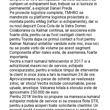
cumperi un echipament bun; trebuie sa si lucreze in
permanenta“, a explicat Daniel Preda.
Pe proiecte logistice complete, TMHRO se
mandreste cu platforma logistica proiectata si
montata pentru eMag (rafturi si echipamente), dar si
cu noul depozit Coca-Cola de la Vatra Dornei.
Colaborarea cu Kalmar continua, iar asocierea este
foarte utila, pentru ca au fost castigati clienti noi
pentru Toyota dupa ce primul contact a fost pentru
Kalmar. Numarul unitatilor vandute este mic, insa nici
nu se poate vorbi de volume pe acest segment.
Componenta after-sales este, de asemenea, foarte
importanta.
Vectra a marit numarul tehnicienilor in 2017 si a
achizitionat masini noi de service, echipate
corespunzator, pentru a reduce timpul de interventie
la client in orice zona a tarii la maximum 24 de ore.
Aprovizionarea cu piese de schimb se realizeaza
zilnic, iar stocul Vectra include consumabile, piese
uzuale, anvelope. Valoarea totala a stocului este de
aproximativ 250.000 de euro.
Pentru 2018 Vectra isi propune sa mareasca numarul
echipelor mobile de service si sa creasca flota STR,
pentru a putea acoperi toate solicitarile clientilor. Un
proiect inedit il reprezinta organizarea si gazduirea