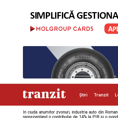
Știri
Tranzit
L
In ciuda anumitor zvonuri, industria auto din Romani
Abonamente
Publicitate
Contact
reprezentand o contributie de 14% la PIB si o pon