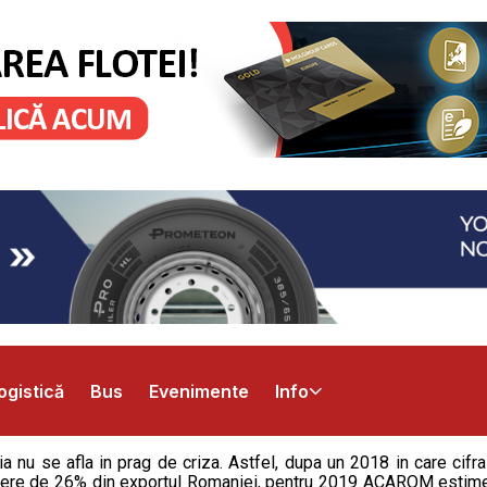
ogistică
Bus
Evenimente
Info
a nu se afla in prag de criza. Astfel, dupa un 2018 in care cifra 
dere de 26% din exportul Romaniei, pentru 2019 ACAROM estimea