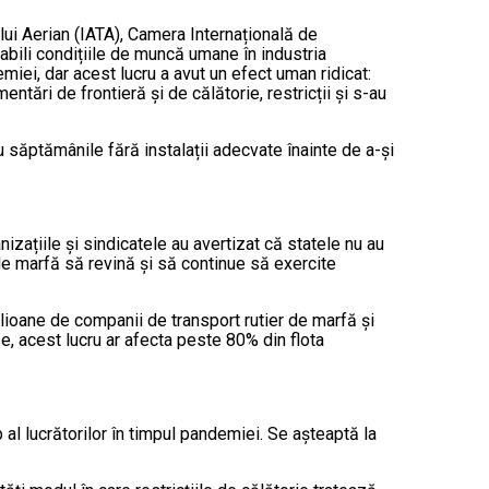
ului Aerian (IATA), Camera Internațională de
stabili condițiile de muncă umane în industria
miei, dar acest lucru a avut un efect uman ridicat:
entări de frontieră și de călătorie, restricții și s-au
u săptămânile fără instalații adecvate înainte de a-și
izațiile și sindicatele au avertizat că statele nu au
 de marfă să revină și să continue să exercite
milioane de companii de transport rutier de marfă și
e, acest lucru ar afecta peste 80% din flota
 al lucrătorilor în timpul pandemiei. Se așteaptă la