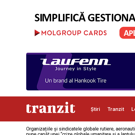
Știri
Tranzit
L
Organizațiile și sindicatele globale rutiere, aerona
Abonamente
Publicitate
Contact
pune capăt unei “crize globale umanitare și a lanțulu