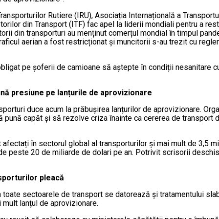
ransporturilor Rutiere (IRU), Asociația Internațională a Transport
torilor din Transport (ITF) fac apel la liderii mondiali pentru a re
torii din transporturi au menținut comerțul mondial în timpul pande
ficul aerian a fost restricționat și muncitorii s-au trezit cu reglem
 obligat pe șoferii de camioane să aștepte în condiții nesanitare c
nă presiune pe lanțurile de aprovizionare
porturi duce acum la prăbușirea lanțurilor de aprovizionare. Organ
să pună capăt și să rezolve criza înainte ca cererea de transport
 afectați în sectorul global al transporturilor și mai mult de 3,5 
e peste 20 de miliarde de dolari pe an. Potrivit scrisorii deschis
nsporturilor pleacă
în toate sectoarele de transport se datorează și tratamentului slab
i mult lanțul de aprovizionare.