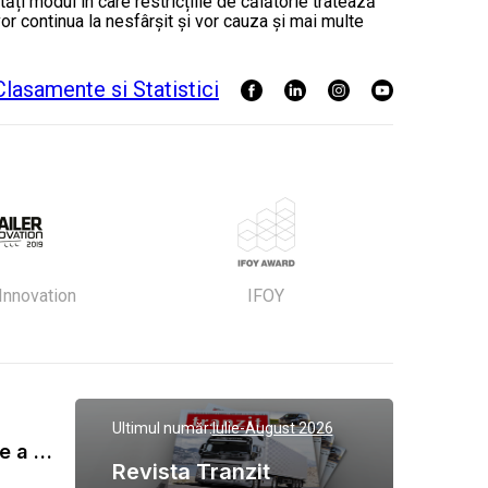
ți modul în care restricțiile de călătorie tratează
vor continua la nesfârșit și vor cauza și mai multe
 Innovation
IFOY
Ultimul număr:
Iulie-August 2026
Gala Tranzit de premiere a celor mai eficienti operatori de transport marfa 2023
Revista Tranzit