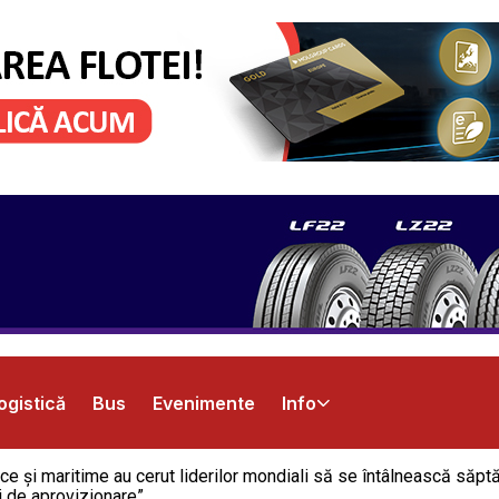
ogistică
Bus
Evenimente
Info
utice și maritime au cerut liderilor mondiali să se întâlnească s
i de aprovizionare”.