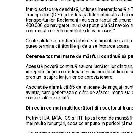
Într-o scrisoare deschisă, Uniunea Internațională a T
Transporturi (ICS) și Federația Internațională a Lucră
transporturilor. Reclamanții au scris faptul că „munci
400.000 de navigatori nu și-au putut părăsi navele, tra
confruntat cu reglementările de vaccinare. “
Controalele de frontieră rutiere suplimentare i-ar fi
putea termina călătoriile și de a se întoarce acasă.
Cererea tot mai mare de mărfuri continuă să pu
Această povară continuă asupra lucrătorilor din trans
întreprins acțiuni coordonate și au îndemnat liderii 
presiuni asupra lanțurilor de aprovizionare.
Asociațiile afirmă că 65 de milioane de angajați sunt
aviație, care generează o cifră de afaceri mondială d
comercială mondială.
Din ce în ce mai mulți lucrători din sectorul tra
Potrivit IUA, IATA, ICS și ITF, lipsa forței de muncă 
mai multe renunțări, ceea ce ar pune în pericol și ma