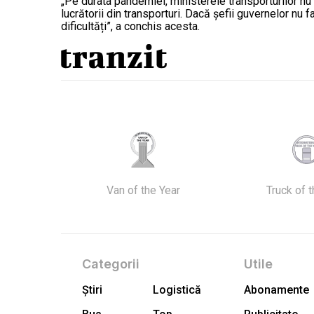
„Pe durata pandemiei, ministerele transporturilor nu 
lucrătorii din transporturi. Dacă șefii guvernelor nu 
dificultăți”, a conchis acesta.
Van of the Year
Truck of 
Categorii
Utile
Știri
Logistică
Abonamente