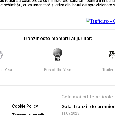
au reușit să colaboreze cu ministerele sănătății pentru a îmbunătă
fac schimbări, criza umanitară și criza din lanțul de aprovizionare 
Tranzit este membru al juriilor:
the Year
Bus of the Year
Trailer
Cele mai citite articole
Cookie Policy
11.09.2023