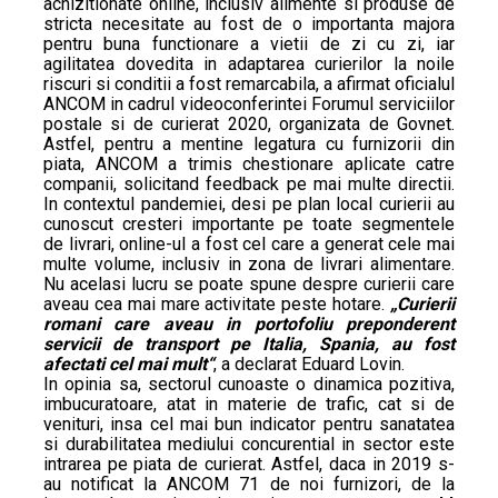
achizitionate online, inclusiv alimente si produse de
stricta necesitate au fost de o importanta majora
pentru buna functionare a vietii de zi cu zi, iar
agilitatea dovedita in adaptarea curierilor la noile
riscuri si conditii a fost remarcabila, a afirmat oficialul
ANCOM in cadrul videoconferintei Forumul serviciilor
postale si de curierat 2020, organizata de Govnet.
Astfel, pentru a mentine legatura cu furnizorii din
piata, ANCOM a trimis chestionare aplicate catre
companii, solicitand feedback pe mai multe directii.
In contextul pandemiei, desi pe plan local curierii au
cunoscut cresteri importante pe toate segmentele
de livrari, online-ul a fost cel care a generat cele mai
multe volume, inclusiv in zona de livrari alimentare.
Nu acelasi lucru se poate spune despre curierii care
aveau cea mai mare activitate peste hotare.
„Curierii
romani care aveau in portofoliu preponderent
servicii de transport pe Italia, Spania, au fost
afectati cel mai mult“
, a declarat Eduard Lovin.
In opinia sa, sectorul cunoaste o dinamica pozitiva,
imbucuratoare, atat in materie de trafic, cat si de
venituri, insa cel mai bun indicator pentru sanatatea
si durabilitatea mediului concurential in sector este
intrarea pe piata de curierat. Astfel, daca in 2019 s-
au notificat la ANCOM 71 de noi furnizori, de la