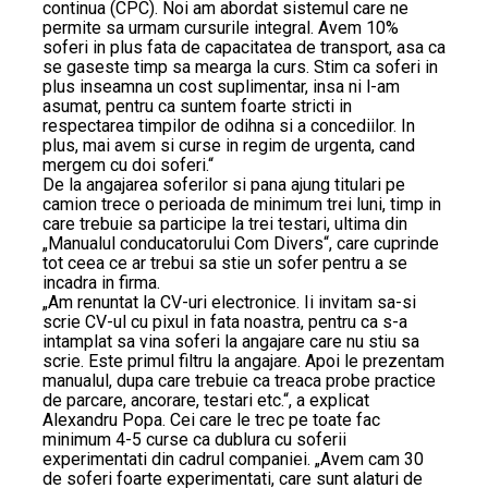
continua (CPC). Noi am abordat sistemul care ne
permite sa urmam cursurile integral. Avem 10%
soferi in plus fata de capacitatea de transport, asa ca
se gaseste timp sa mearga la curs. Stim ca soferi in
plus inseamna un cost suplimentar, insa ni l-am
asumat, pentru ca suntem foarte stricti in
respectarea timpilor de odihna si a concediilor. In
plus, mai avem si curse in regim de urgenta, cand
mergem cu doi soferi.“
De la angajarea soferilor si pana ajung titulari pe
camion trece o perioada de minimum trei luni, timp in
care trebuie sa participe la trei testari, ultima din
„Manualul conducatorului Com Divers“, care cuprinde
tot ceea ce ar trebui sa stie un sofer pentru a se
incadra in firma.
„Am renuntat la CV-uri electronice. Ii invitam sa-si
scrie CV-ul cu pixul in fata noastra, pentru ca s-a
intamplat sa vina soferi la angajare care nu stiu sa
scrie. Este primul filtru la angajare. Apoi le prezentam
manualul, dupa care trebuie ca treaca probe practice
de parcare, ancorare, testari etc.“, a explicat
Alexandru Popa. Cei care le trec pe toate fac
minimum 4-5 curse ca dublura cu soferii
experimentati din cadrul companiei. „Avem cam 30
de soferi foarte experimentati, care sunt alaturi de