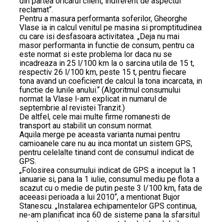
din partea oricarui client, indiferent de aspectul
reclamat“.
Pentru a masura performanta soferilor, Gheorghe
Vlase ia in calcul venitul pe masina si promptitudinea
cu care isi desfasoara activitatea. „Deja nu mai
masor performanta in functie de consum, pentru ca
este normat si este problema lor daca nu se
incadreaza in 25 l/100 km la o sarcina utila de 15 t,
respectiv 26 l/100 km, peste 15 t, pentru fiecare
tona avand un coeficient de calcul la tona incarcata, in
functie de lunile anului.“ (Algoritmul consumului
normat la Vlase l-am explicat in numarul de
septembrie al revistei Tranzit.)
De altfel, cele mai multe firme romanesti de
transport au stabilit un consum normat.
Aquila merge pe aceasta varianta numai pentru
camioanele care nu au inca montat un sistem GPS,
pentru celelalte tinand cont de consumul indicat de
GPS.
„Folosirea consumului indicat de GPS a inceput la 1
ianuarie si, pana la 1 iulie, consumul mediu pe flota a
scazut cu o medie de putin peste 3 l/100 km, fata de
aceeasi perioada a lui 2010“, a mentionat Bujor
Stanescu. „Instalarea echipamentelor GPS continua,
ne-am planificat inca 60 de sisteme pana la sfarsitul