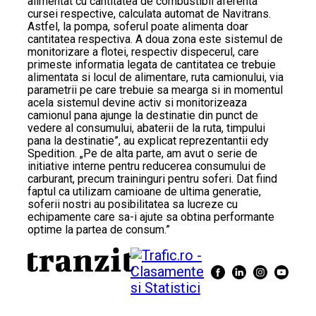
alimentat cu cantitatea de combustibil aferenta
cursei respective, calculata automat de Navitrans.
Astfel, la pompa, soferul poate alimenta doar
cantitatea respectiva. A doua zona este sistemul de
monitorizare a flotei, respectiv dispecerul, care
primeste informatia legata de cantitatea ce trebuie
alimentata si locul de alimentare, ruta camionului, via
parametrii pe care trebuie sa mearga si in momentul
acela sistemul devine activ si monitorizeaza
camionul pana ajunge la destinatie din punct de
vedere al consumului, abaterii de la ruta, timpului
pana la destinatie”, au explicat reprezentantii edy
Spedition. „Pe de alta parte, am avut o serie de
initiative interne pentru reducerea consumului de
carburant, precum traininguri pentru soferi. Dat fiind
faptul ca utilizam camioane de ultima generatie,
soferii nostri au posibilitatea sa lucreze cu
echipamente care sa-i ajute sa obtina performante
optime la partea de consum.”