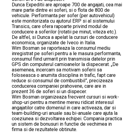
Dunca Expeditii are aproape 700 de angajati, cea mai
mare parte dintre ei soferi, si o flota de 800 de
vehicule. Performanta per sofer (per autovehicul)
este monitorizata cu ajutorul ERP si al sistemului
Transics, care ofera rapoarte privind modul de
conducere a soferilor (rotatii pe minut, viteza etc.).
De altfel, si Dunca a apelat la cursuri de conducere
economica, organizate de Iveco in Italia.
Wim Bosman se raporteaza la consumul mediu
inregistrat pe soferi pentru a le masura performanta,
consumul fiind urmarit prin transmisia datelor prin
GPS din computerul camioanelor la dispecerat. „De
asemenea, incercam sa motivam soferii sa
foloseasca o anumita disciplina in trafic, fapt care
reduce si consumul de combustibil”, precizeaza
conducerea companiei prahovene, care are in
prezent 36 de soferi si un dispecer.
Wim Bosman organizeaza frecvent cursuri si work-
shop-uri pentru a mentine mereu ridicat interesul
angajatilor catre domeniul in care activeaza, dar si
team-building-uri anuale sau bi-anuale care ajuta la
coeziunea si dezvoltarea echipei. Compania practica
un sistem de bonusuri in functie de vechimea in
firma si de rezultatele obtinute.