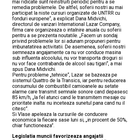
mai ridicate sunt reinstruiti periodic pentru a se
remedia problemele. De altfel, soferii nostri au mai
participat la niste cursuri organizate de UNTRR cu
fonduri europene“, a explicat Dana Midvichi,
directorul de vanzari International Lazar Company,
firma care organizeaza o intalnire anuala cu soferii
pentru a se prezenta noutatile. „Facem un sondaj
privind problemele lor si adunam propuneri pentru
imbunatatirea activitatii. De asemenea, soferii nostri
semneaza angajamente ca nu vor conduce masina
sub influenta alcoolului, nu vor transporta droguri si
nu vor face contrabanda de alcool sau tigari“, a mai
spus Dana Midvichi.
Pentru probleme „tehnice“, Lazar se bazeaza pe
sistemul Quattro de la Transics, iar pentru reducerea
consumului de combustibil camioanele au setate
alarme care transmit semnale sonore cand depasesc
85 km/h, „la fel atunci cand le transmitem mesaje cu
prioritate inalta: nu inceteaza sunetul pana cand nu il
citesc”.
Si Vlase apeleaza la cursurile de conducere
economica la fiecare sase luni si, „in procent de 50%,
chiar functioneaza”.
Legislatia muncii favorizeaza angajatii