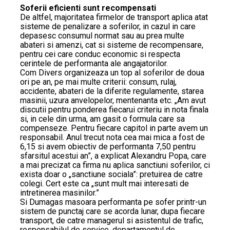
Soferii eficienti sunt recompensati
De altfel, majoritatea firmelor de transport aplica atat
sisteme de penalizare a soferilor, in cazul in care
depasesc consumul normat sau au prea multe
abateri si amenzi, cat si sisteme de recompensare,
pentru cei care conduc economic si respecta
cerintele de performanta ale angajatorilor.
Com Divers organizeaza un top al soferilor de doua
ori pe an, pe mai multe criterii: consum, rulaj,
accidente, abateri de la diferite regulamente, starea
masinii, uzura anvelopelor, mentenanta etc. „Am avut
discutii pentru ponderea fiecarui criteriu in nota finala
si, in cele din urma, am gasit o formula care sa
compenseze. Pentru fiecare capitol in parte avem un
responsabil. Anul trecut nota cea mai mica a fost de
6,15 si avem obiectiv de performanta 7,50 pentru
sfarsitul acestui an”, a explicat Alexandru Popa, care
a mai precizat ca firma nu aplica sanctiuni soferilor, ci
exista doar o „sanctiune sociala”: pretuirea de catre
colegi. Cert este ca „sunt mult mai interesati de
intretinerea masinilor.”
Si Dumagas masoara performanta pe sofer printr-un
sistem de punctaj care se acorda lunar, dupa fiecare
transport, de catre managerul si asistentul de trafic,
responsabilul de service, departamentul de