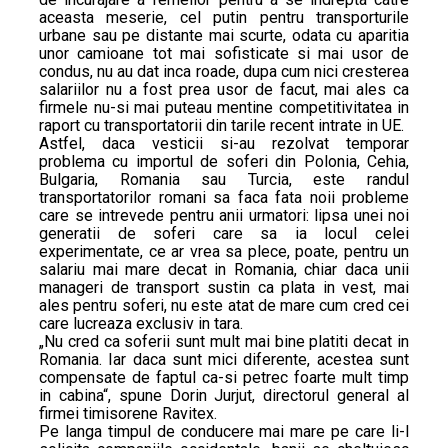
aceasta meserie, cel putin pentru transporturile
urbane sau pe distante mai scurte, odata cu aparitia
unor camioane tot mai sofisticate si mai usor de
condus, nu au dat inca roade, dupa cum nici cresterea
salariilor nu a fost prea usor de facut, mai ales ca
firmele nu-si mai puteau mentine competitivitatea in
raport cu transportatorii din tarile recent intrate in UE.
Astfel, daca vesticii si-au rezolvat temporar
problema cu importul de soferi din Polonia, Cehia,
Bulgaria, Romania sau Turcia, este randul
transportatorilor romani sa faca fata noii probleme
care se intrevede pentru anii urmatori: lipsa unei noi
generatii de soferi care sa ia locul celei
experimentate, ce ar vrea sa plece, poate, pentru un
salariu mai mare decat in Romania, chiar daca unii
manageri de transport sustin ca plata in vest, mai
ales pentru soferi, nu este atat de mare cum cred cei
care lucreaza exclusiv in tara.
„Nu cred ca soferii sunt mult mai bine platiti decat in
Romania. Iar daca sunt mici diferente, acestea sunt
compensate de faptul ca-si petrec foarte mult timp
in cabina“, spune Dorin Jurjut, directorul general al
firmei timisorene Ravitex.
Pe langa timpul de conducere mai mare pe care li-l