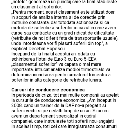
„notele” genereaza un punctaj care la final stabileste
un clasament al soferilor.
„Pentru moment, acest clasament este utilizat doar
in scopuri de analiza interna si de corectie prin
instruire constanta, dar totodata actioneaza si ca
metoda de selectie a soferilor in cazul in care avem
curse sau contracte cu un grad ridicat de dificultate
(retribuite de noi diferit fata de transporturile uzuale),
unde intotdeauna vor fi plasati soferii din top”, a
explicat Decebal Popescu.
Incepand de la finalul acestui an, odata cu
schimbarea flotei de Euro 3 cu Euro 5-EEV,
„clasamentul soferilor” va capata o mai mare
importanta, intrucat analiza mediei trimestriale va
determina incadrarea pentru urmatorul trimestru a
soferilor in alta categorie de retributie lunara.
Cursuri de conducere economica
In perioada de criza, tot mai multe companii au apelat
la cursurile de conducere economica. „Am inceput in
2008, cand un trainer de la DAF ne-a pregatit si
soferii vechi si pe ceilalti timp de un an. Si acum
avem un departament specializat in cadrul
companiei, care instruieste toti soferii nou-angajati.
In acelasi timp, toti cei care inregistreaza consumuri