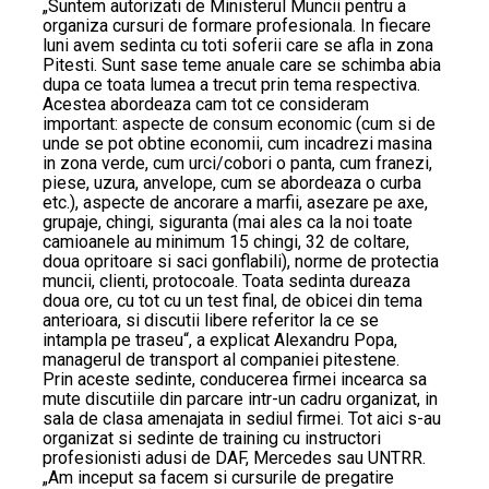
„Suntem autorizati de Ministerul Muncii pentru a
organiza cursuri de formare profesionala. In fiecare
luni avem sedinta cu toti soferii care se afla in zona
Pitesti. Sunt sase teme anuale care se schimba abia
dupa ce toata lumea a trecut prin tema respectiva.
Acestea abordeaza cam tot ce consideram
important: aspecte de consum economic (cum si de
unde se pot obtine economii, cum incadrezi masina
in zona verde, cum urci/cobori o panta, cum franezi,
piese, uzura, anvelope, cum se abordeaza o curba
etc.), aspecte de ancorare a marfii, asezare pe axe,
grupaje, chingi, siguranta (mai ales ca la noi toate
camioanele au minimum 15 chingi, 32 de coltare,
doua opritoare si saci gonflabili), norme de protectia
muncii, clienti, protocoale. Toata sedinta dureaza
doua ore, cu tot cu un test final, de obicei din tema
anterioara, si discutii libere referitor la ce se
intampla pe traseu“, a explicat Alexandru Popa,
managerul de transport al companiei pitestene.
Prin aceste sedinte, conducerea firmei incearca sa
mute discutiile din parcare intr-un cadru organizat, in
sala de clasa amenajata in sediul firmei. Tot aici s-au
organizat si sedinte de training cu instructori
profesionisti adusi de DAF, Mercedes sau UNTRR.
„Am inceput sa facem si cursurile de pregatire