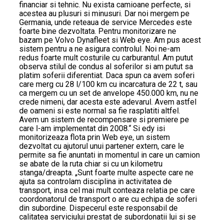
financiar si tehnic. Nu exista camioane perfecte, si
acestea au plusuri si minusuri. Dar noi mergem pe
Germania, unde reteaua de service Mercedes este
foarte bine dezvoltata. Pentru monitorizare ne
bazam pe Volvo Dynafleet si Web eye. Am pus acest
sistem pentru a ne asigura controlul. Noi ne-am
redus foarte mult costurile cu carburantul. Am putut
observa stilul de condus al soferilor si am putut sa
platim soferii diferentiat. Daca spun ca avem soferi
care merg cu 28 l/100 km cu incarcatura de 22 t, sau
ca mergem cu un set de anvelope 450.000 km, nu ne
crede nimeni, dar acesta este adevarul. Avem astfel
de oameni si este normal sa fie rasplatiti altfel.
Avem un sistem de recompensare si premiere pe
care l-am implementat din 2008.“ Si edy isi
monitorizeaza flota prin Web eye, un sistem
dezvoltat cu ajutorul unui partener extern, care le
permite sa fie anuntati in momentul in care un camion
se abate de la ruta chiar si cu un kilometru
stanga/dreapta. „Sunt foarte multe aspecte care ne
ajuta sa controlam disciplina in activitatea de
transport, insa cel mai mult conteaza relatia pe care
coordonatorul de transport o are cu echipa de soferi
din subordine. Dispecerul este responsabil de
calitatea serviciului prestat de subordonatii lui si se