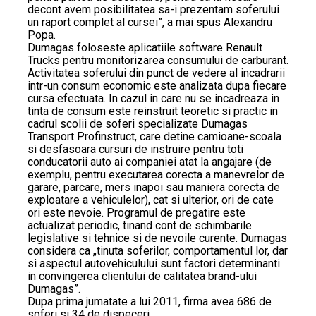
decont avem posibilitatea sa-i prezentam soferului
un raport complet al cursei”, a mai spus Alexandru
Popa.
Dumagas foloseste aplicatiile software Renault
Trucks pentru monitorizarea consumului de carburant.
Activitatea soferului din punct de vedere al incadrarii
intr-un consum economic este analizata dupa fiecare
cursa efectuata. In cazul in care nu se incadreaza in
tinta de consum este reinstruit teoretic si practic in
cadrul scolii de soferi specializate Dumagas
Transport Profinstruct, care detine camioane-scoala
si desfasoara cursuri de instruire pentru toti
conducatorii auto ai companiei atat la angajare (de
exemplu, pentru executarea corecta a manevrelor de
garare, parcare, mers inapoi sau maniera corecta de
exploatare a vehiculelor), cat si ulterior, ori de cate
ori este nevoie. Programul de pregatire este
actualizat periodic, tinand cont de schimbarile
legislative si tehnice si de nevoile curente. Dumagas
considera ca „tinuta soferilor, comportamentul lor, dar
si aspectul autovehiculului sunt factori determinanti
in convingerea clientului de calitatea brand-ului
Dumagas”.
Dupa prima jumatate a lui 2011, firma avea 686 de
soferi si 34 de dispeceri.