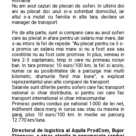
Romania.
Nu am avut cazuri de plecari de soferi. In ultimii doi
ani au plecat doi: unul si-a schimbat domiciliul, iar
altul s-a mutat cu familia in alta tara, declara un
manager de transport.
Pe de alta parte, sunt si companii care au avut soferi
care au plecat in afara pentru un salariu mai mare, dar
s-au intors la fel de repede. "Au plecat pentru ca li s-
a promis un salariu mai mare si nu a fost asa sau
conditiile nu au fost cele promise. In plus, veneau in
tara 2-3 saptamani, timp in care nu primeau niciun
ban. In tara primesc 10 euro/100 km, la fel si acolo,
numai ca au posibilitatea de a parcurge mai multi
kilometri, drumurile fiind mai bune", a explicat
reprezentantul unei alte companii de transport.
Salariile sunt diferite pentru soferii care fac transport
national si chiar distributie, si pentru cei care fac
transport international si chiar intracomunitar.
Primesc pentru condus pe national 1.000 de lei net,
indiferent daca merg in cursa sau stau cu masina in
garaj, plus 10 euro/100 km. In medie se parcurg
12.770 km/luna.
Directorul de logistica al Aquila ProdCom, Bujor
Stanescu, a atras atentia in nenumarate randuri