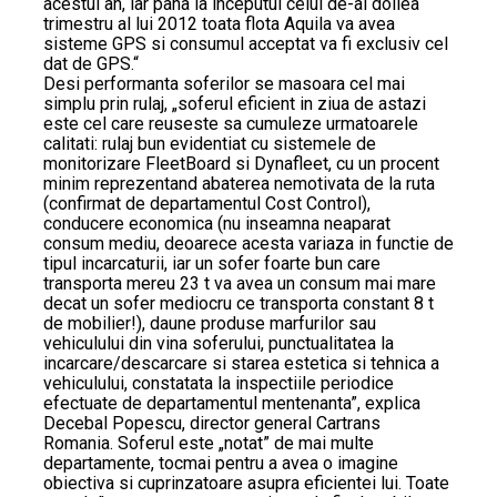
acestui an, iar pana la inceputul celui de-al doilea
trimestru al lui 2012 toata flota Aquila va avea
sisteme GPS si consumul acceptat va fi exclusiv cel
dat de GPS.“
Desi performanta soferilor se masoara cel mai
simplu prin rulaj, „soferul eficient in ziua de astazi
este cel care reuseste sa cumuleze urmatoarele
calitati: rulaj bun evidentiat cu sistemele de
monitorizare FleetBoard si Dynafleet, cu un procent
minim reprezentand abaterea nemotivata de la ruta
(confirmat de departamentul Cost Control),
conducere economica (nu inseamna neaparat
consum mediu, deoarece acesta variaza in functie de
tipul incarcaturii, iar un sofer foarte bun care
transporta mereu 23 t va avea un consum mai mare
decat un sofer mediocru ce transporta constant 8 t
de mobilier!), daune produse marfurilor sau
vehiculului din vina soferului, punctualitatea la
incarcare/descarcare si starea estetica si tehnica a
vehiculului, constatata la inspectiile periodice
efectuate de departamentul mentenanta”, explica
Decebal Popescu, director general Cartrans
Romania. Soferul este „notat” de mai multe
departamente, tocmai pentru a avea o imagine
obiectiva si cuprinzatoare asupra eficientei lui. Toate