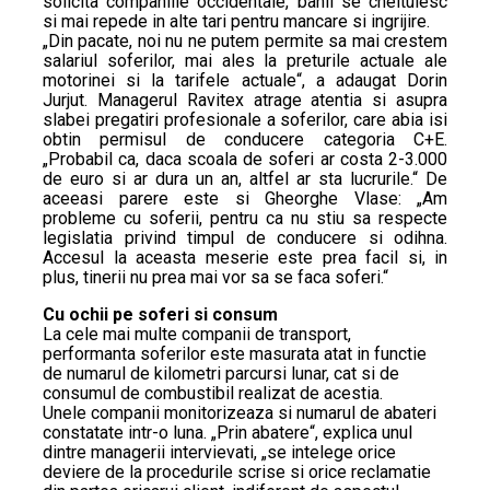
solicita companiile occidentale, banii se cheltuiesc
si mai repede in alte tari pentru mancare si ingrijire.
„Din pacate, noi nu ne putem permite sa mai crestem
salariul soferilor, mai ales la preturile actuale ale
motorinei si la tarifele actuale“, a adaugat Dorin
Jurjut. Managerul Ravitex atrage atentia si asupra
slabei pregatiri profesionale a soferilor, care abia isi
obtin permisul de conducere categoria C+E.
„Probabil ca, daca scoala de soferi ar costa 2-3.000
de euro si ar dura un an, altfel ar sta lucrurile.“ De
aceeasi parere este si Gheorghe Vlase: „Am
probleme cu soferii, pentru ca nu stiu sa respecte
legislatia privind timpul de conducere si odihna.
Accesul la aceasta meserie este prea facil si, in
plus, tinerii nu prea mai vor sa se faca soferi.“
Cu ochii pe soferi si consum
La cele mai multe companii de transport,
performanta soferilor este masurata atat in functie
de numarul de kilometri parcursi lunar, cat si de
consumul de combustibil realizat de acestia.
Unele companii monitorizeaza si numarul de abateri
constatate intr-o luna. „Prin abatere“, explica unul
dintre managerii intervievati, „se intelege orice
deviere de la procedurile scrise si orice reclamatie