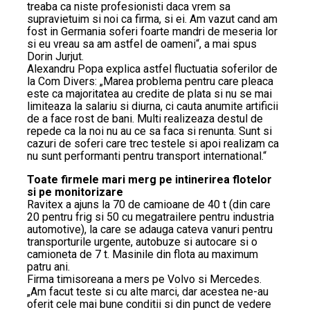
treaba ca niste profesionisti daca vrem sa
supravietuim si noi ca firma, si ei. Am vazut cand am
fost in Germania soferi foarte mandri de meseria lor
si eu vreau sa am astfel de oameni“, a mai spus
Dorin Jurjut.
Alexandru Popa explica astfel fluctuatia soferilor de
la Com Divers: „Marea problema pentru care pleaca
este ca majoritatea au credite de plata si nu se mai
limiteaza la salariu si diurna, ci cauta anumite artificii
de a face rost de bani. Multi realizeaza destul de
repede ca la noi nu au ce sa faca si renunta. Sunt si
cazuri de soferi care trec testele si apoi realizam ca
nu sunt performanti pentru transport international.“
Toate firmele mari merg pe intinerirea flotelor
si pe monitorizare
Ravitex a ajuns la 70 de camioane de 40 t (din care
20 pentru frig si 50 cu megatrailere pentru industria
automotive), la care se adauga cateva vanuri pentru
transporturile urgente, autobuze si autocare si o
camioneta de 7 t. Masinile din flota au maximum
patru ani.
Firma timisoreana a mers pe Volvo si Mercedes.
„Am facut teste si cu alte marci, dar acestea ne-au
oferit cele mai bune conditii si din punct de vedere