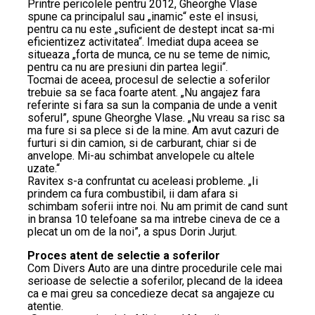
Printre pericolele pentru 2012, Gheorghe Vlase
spune ca principalul sau „inamic“ este el insusi,
pentru ca nu este „suficient de destept incat sa-mi
eficientizez activitatea“. Imediat dupa aceea se
situeaza „forta de munca, ce nu se teme de nimic,
pentru ca nu are presiuni din partea legii“.
Tocmai de aceea, procesul de selectie a soferilor
trebuie sa se faca foarte atent. „Nu angajez fara
referinte si fara sa sun la compania de unde a venit
soferul”, spune Gheorghe Vlase. „Nu vreau sa risc sa
ma fure si sa plece si de la mine. Am avut cazuri de
furturi si din camion, si de carburant, chiar si de
anvelope. Mi-au schimbat anvelopele cu altele
uzate.“
Ravitex s-a confruntat cu aceleasi probleme. „Ii
prindem ca fura combustibil, ii dam afara si
schimbam soferii intre noi. Nu am primit de cand sunt
in bransa 10 telefoane sa ma intrebe cineva de ce a
plecat un om de la noi”, a spus Dorin Jurjut.
Proces atent de selectie a soferilor
Com Divers Auto are una dintre procedurile cele mai
serioase de selectie a soferilor, plecand de la ideea
ca e mai greu sa concedieze decat sa angajeze cu
atentie.