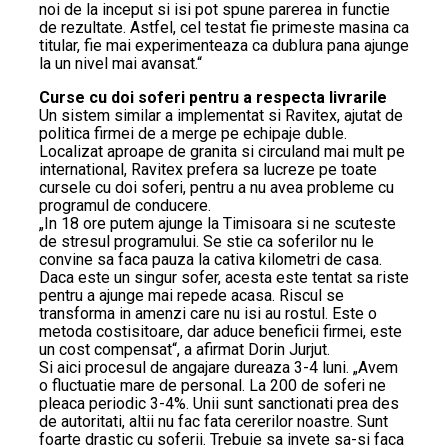
noi de la inceput si isi pot spune parerea in functie
de rezultate. Astfel, cel testat fie primeste masina ca
titular, fie mai experimenteaza ca dublura pana ajunge
la un nivel mai avansat.“
Curse cu doi soferi pentru a respecta livrarile
Un sistem similar a implementat si Ravitex, ajutat de
politica firmei de a merge pe echipaje duble.
Localizat aproape de granita si circuland mai mult pe
international, Ravitex prefera sa lucreze pe toate
cursele cu doi soferi, pentru a nu avea probleme cu
programul de conducere.
„In 18 ore putem ajunge la Timisoara si ne scuteste
de stresul programului. Se stie ca soferilor nu le
convine sa faca pauza la cativa kilometri de casa.
Daca este un singur sofer, acesta este tentat sa riste
pentru a ajunge mai repede acasa. Riscul se
transforma in amenzi care nu isi au rostul. Este o
metoda costisitoare, dar aduce beneficii firmei, este
un cost compensat“, a afirmat Dorin Jurjut.
Si aici procesul de angajare dureaza 3-4 luni. „Avem
o fluctuatie mare de personal. La 200 de soferi ne
pleaca periodic 3-4%. Unii sunt sanctionati prea des
de autoritati, altii nu fac fata cererilor noastre. Sunt
foarte drastic cu soferii. Trebuie sa invete sa-si faca