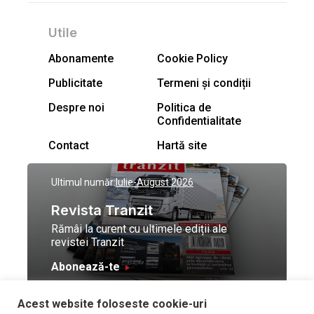
Utile
Abonamente
Cookie Policy
Publicitate
Termeni și condiții
Despre noi
Politica de
Confidentialitate
Contact
Hartă site
Ultimul număr:
Iulie-August 2026
Revista Tranzit
Rămâi la curent cu ultimele ediții ale
revistei Tranzit
Abonează-te
Acest website foloseste cookie-uri
© Toate drepturile
Design by
High Contrast