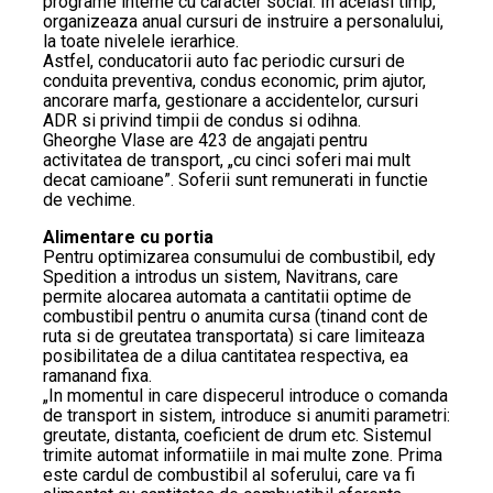
programe interne cu caracter social. In acelasi timp,
organizeaza anual cursuri de instruire a personalului,
la toate nivelele ierarhice.
Astfel, conducatorii auto fac periodic cursuri de
conduita preventiva, condus economic, prim ajutor,
ancorare marfa, gestionare a accidentelor, cursuri
ADR si privind timpii de condus si odihna.
Gheorghe Vlase are 423 de angajati pentru
activitatea de transport, „cu cinci soferi mai mult
decat camioane”. Soferii sunt remunerati in functie
de vechime.
Alimentare cu portia
Pentru optimizarea consumului de combustibil, edy
Spedition a introdus un sistem, Navitrans, care
permite alocarea automata a cantitatii optime de
combustibil pentru o anumita cursa (tinand cont de
ruta si de greutatea transportata) si care limiteaza
posibilitatea de a dilua cantitatea respectiva, ea
ramanand fixa.
„In momentul in care dispecerul introduce o comanda
de transport in sistem, introduce si anumiti parametri:
greutate, distanta, coeficient de drum etc. Sistemul
trimite automat informatiile in mai multe zone. Prima
este cardul de combustibil al soferului, care va fi