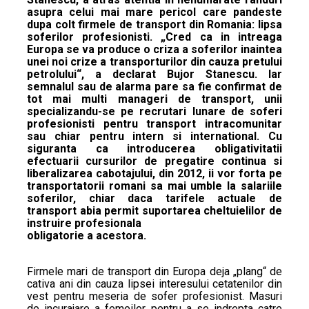
asupra celui mai mare pericol care pandeste
dupa colt firmele de transport din Romania: lipsa
soferilor profesionisti. „Cred ca in intreaga
Europa se va produce o criza a soferilor inaintea
unei noi crize a transporturilor din cauza pretului
petrolului“, a declarat Bujor Stanescu. Iar
semnalul sau de alarma pare sa fie confirmat de
tot mai multi manageri de transport, unii
specializandu-se pe recrutari lunare de soferi
profesionisti pentru transport intracomunitar
sau chiar pentru intern si international. Cu
siguranta ca introducerea obligativitatii
efectuarii cursurilor de pregatire continua si
liberalizarea cabotajului, din 2012, ii vor forta pe
transportatorii romani sa mai umble la salariile
soferilor, chiar daca tarifele actuale de
transport abia permit suportarea cheltuielilor de
instruire profesionala
obligatorie a acestora.
Firmele mari de transport din Europa deja „plang“ de
cativa ani din cauza lipsei interesului cetatenilor din
vest pentru meseria de sofer profesionist. Masuri
de incurajare a femeilor pentru a se indrepta catre