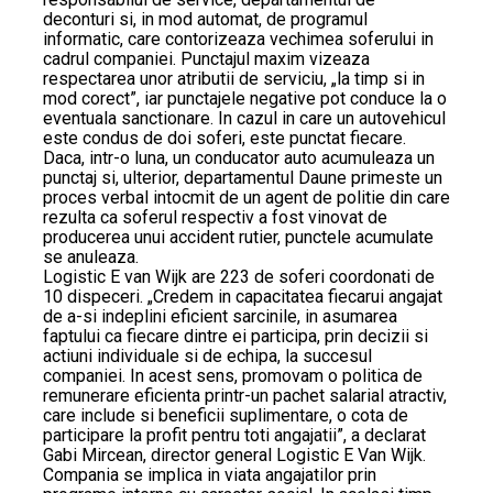
deconturi si, in mod automat, de programul
informatic, care contorizeaza vechimea soferului in
cadrul companiei. Punctajul maxim vizeaza
respectarea unor atributii de serviciu, „la timp si in
mod corect”, iar punctajele negative pot conduce la o
eventuala sanctionare. In cazul in care un autovehicul
este condus de doi soferi, este punctat fiecare.
Daca, intr-o luna, un conducator auto acumuleaza un
punctaj si, ulterior, departamentul Daune primeste un
proces verbal intocmit de un agent de politie din care
rezulta ca soferul respectiv a fost vinovat de
producerea unui accident rutier, punctele acumulate
se anuleaza.
Logistic E van Wijk are 223 de soferi coordonati de
10 dispeceri. „Credem in capacitatea fiecarui angajat
de a-si indeplini eficient sarcinile, in asumarea
faptului ca fiecare dintre ei participa, prin decizii si
actiuni individuale si de echipa, la succesul
companiei. In acest sens, promovam o politica de
remunerare eficienta printr-un pachet salarial atractiv,
care include si beneficii suplimentare, o cota de
participare la profit pentru toti angajatii”, a declarat
Gabi Mircean, director general Logistic E Van Wijk.
Compania se implica in viata angajatilor prin