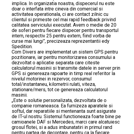
implica. In organizatia noastra, dispecerul nu este
doar o interfata intre cineva din comercial si
activitatea operationala, ci are contact zilnic cu
clientul si primeste cel mai rapid feedback privind
calitatea serviciului executat. Avem o medie de 20
de soferi pentru fiecare dispecer pentru transportul
intern, respectiv 25 pentru extern, fiind vorba de
curse mai lungi”, precizeaza reprezentantii edy
Spedition.
Com Divers are implementat un sistem GPS pentru
pozitionare, iar pentru monitorizarea consumului a
dezvoltat o aplicatie separata care citeste
calculatorul masinii si transmite datele in server prin
GPS si genereaza rapoarte in timp real referitor la
nivelul motorinei in rezervor, consumul
total/instantaneu, kilometrii rulati, viteza,
stationare/mers, tot ce genereaza calculatorul
masinii.
„Este o solutie personalizata, dezvoltata de o
companie romaneasca. Ea furnizeza aparatele si
softul, dar reparatiile si mentenanta sunt asigurate
de IT-ul nostru. Sistemul functioneaza foarte bine pe
camioanele DAF si Mercedes, marci care alcatuiesc
grosul flotei, si a adus imbunatatiri in primul rand
pentru partea de decontare, pentru ca la fiecare