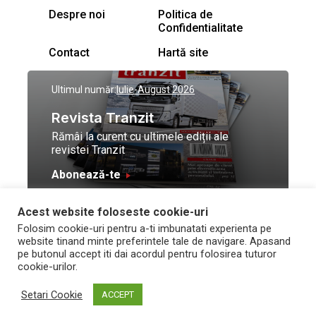
Despre noi
Politica de
Confidentialitate
Contact
Hartă site
Ultimul număr:
Iulie-August 2026
Revista Tranzit
Rămâi la curent cu ultimele ediții ale
revistei Tranzit
Abonează-te
Acest website foloseste cookie-uri
© Toate drepturile
Design by
High Contrast
Folosim cookie-uri pentru a-ti imbunatati experienta pe
rezervate Trafic Media
and development by
Neo
website tinand minte preferintele tale de navigare. Apasand
2026
Vision Technologies
pe butonul accept iti dai acordul pentru folosirea tuturor
cookie-urilor.
Setari Cookie
ACCEPT