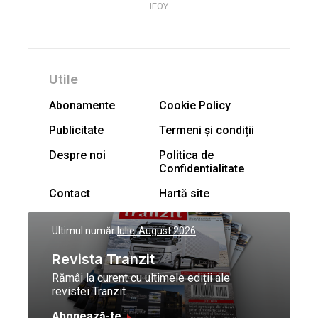
IFOY
Utile
Abonamente
Cookie Policy
Publicitate
Termeni și condiții
Despre noi
Politica de
Confidentialitate
Contact
Hartă site
Ultimul număr:
Iulie-August 2026
Revista Tranzit
Rămâi la curent cu ultimele ediții ale
revistei Tranzit
Abonează-te