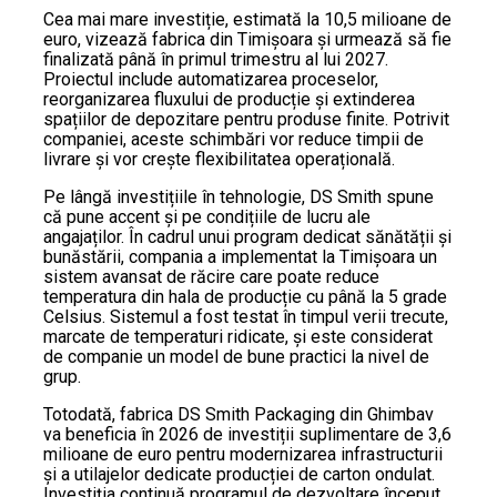
Cea mai mare investiție, estimată la 10,5 milioane de
euro, vizează fabrica din Timișoara și urmează să fie
finalizată până în primul trimestru al lui 2027.
Proiectul include automatizarea proceselor,
reorganizarea fluxului de producție și extinderea
spațiilor de depozitare pentru produse finite. Potrivit
companiei, aceste schimbări vor reduce timpii de
livrare și vor crește flexibilitatea operațională.
Pe lângă investițiile în tehnologie, DS Smith spune
că pune accent și pe condițiile de lucru ale
angajaților. În cadrul unui program dedicat sănătății și
bunăstării, compania a implementat la Timișoara un
sistem avansat de răcire care poate reduce
temperatura din hala de producție cu până la 5 grade
Celsius. Sistemul a fost testat în timpul verii trecute,
marcate de temperaturi ridicate, și este considerat
de companie un model de bune practici la nivel de
grup.
Totodată, fabrica DS Smith Packaging din Ghimbav
va beneficia în 2026 de investiții suplimentare de 3,6
milioane de euro pentru modernizarea infrastructurii
și a utilajelor dedicate producției de carton ondulat.
Investiția continuă programul de dezvoltare început