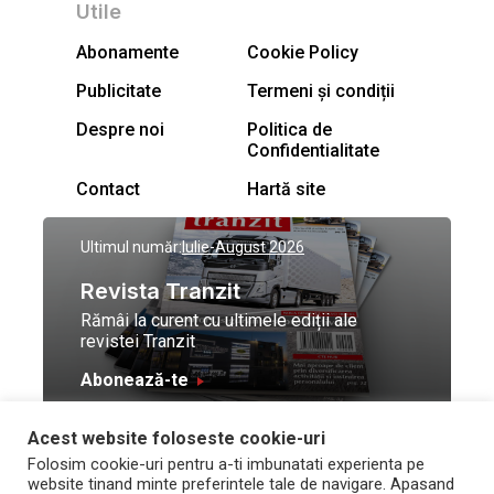
Utile
Abonamente
Cookie Policy
Publicitate
Termeni și condiții
Despre noi
Politica de
Confidentialitate
Contact
Hartă site
Ultimul număr:
Iulie-August 2026
Revista Tranzit
Rămâi la curent cu ultimele ediții ale
revistei Tranzit
Abonează-te
Acest website foloseste cookie-uri
© Toate drepturile
Design by
High Contrast
Folosim cookie-uri pentru a-ti imbunatati experienta pe
rezervate Trafic Media
and development by
Neo
website tinand minte preferintele tale de navigare. Apasand
2026
Vision Technologies