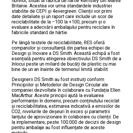
fibrelor, situat la fabrica de hârtie Kemsley din Marea
Britanie. Acestea vor urma standardele industriei
stabilite de CEPI și 4evergreen. Clienții vor primi
date detaliate și un raport care include un scor de
reciclabilitate de la –100 la +100, precum și o
evaluare a adecvării ambalajului pentru reciclare în
fabricile standard de hârtie.
Pe lângă testele de reciclabilitate, RES oferă
companiilor și consultanță din partea echipei de
Design și Inovare a DS Smith. Această echipă a fost
esențială pentru atingerea obiectivului DS Smith de a
înlocui peste un miliard de bucăți de plastic cu mai
bine de un an înainte de termenul limită stabilit.
Designerii DS Smith au fost instruiți conform
Principiilor și Metodelor de Design Circular ale
companiei dezvoltate în colaborare cu Fundația Ellen
MacArthur. Aceste principii ajută la evaluarea
performanței în domenii, precum conținutului reciclat
și reciclabilitatea, estimarea indicativă a emisiilor de
CO2, nivelurile de deșeuri în exces și parametrii
lanțului de aprovizionare în colaborare cu clienții. De
la implementare, peste 100.000 de decizii de design
pentru ambalaje au fost influențate de aceste
metode.