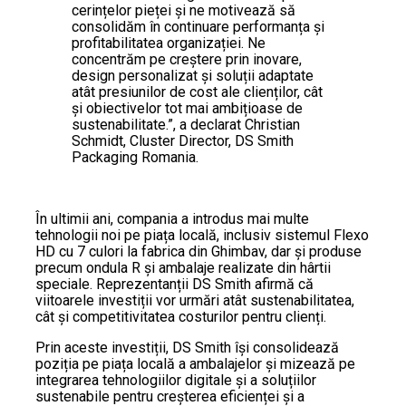
cerințelor pieței și ne motivează să
consolidăm în continuare performanța și
profitabilitatea organizației. Ne
concentrăm pe creștere prin inovare,
design personalizat și soluții adaptate
atât presiunilor de cost ale clienților, cât
și obiectivelor tot mai ambițioase de
sustenabilitate.”, a declarat Christian
Schmidt, Cluster Director, DS Smith
Packaging Romania.
În ultimii ani, compania a introdus mai multe
tehnologii noi pe piața locală, inclusiv sistemul Flexo
HD cu 7 culori la fabrica din Ghimbav, dar și produse
precum ondula R și ambalaje realizate din hârtii
speciale. Reprezentanții DS Smith afirmă că
viitoarele investiții vor urmări atât sustenabilitatea,
cât și competitivitatea costurilor pentru clienți.
Prin aceste investiții, DS Smith își consolidează
poziția pe piața locală a ambalajelor și mizează pe
integrarea tehnologiilor digitale și a soluțiilor
sustenabile pentru creșterea eficienței și a