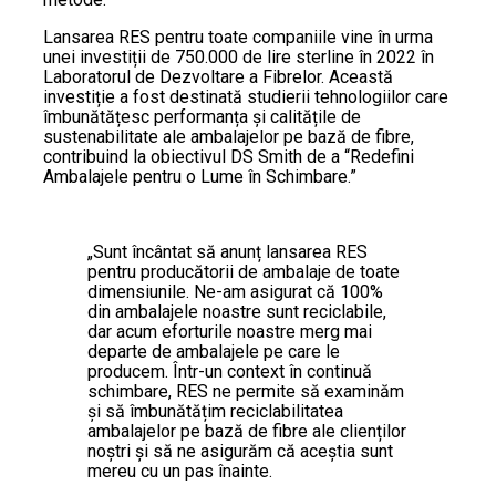
Lansarea RES pentru toate companiile vine în urma
unei investiții de 750.000 de lire sterline în 2022 în
Laboratorul de Dezvoltare a Fibrelor. Această
investiție a fost destinată studierii tehnologiilor care
îmbunătățesc performanța și calitățile de
sustenabilitate ale ambalajelor pe bază de fibre,
contribuind la obiectivul DS Smith de a “Redefini
Ambalajele pentru o Lume în Schimbare.”
„Sunt încântat să anunț lansarea RES
pentru producătorii de ambalaje de toate
dimensiunile. Ne-am asigurat că 100%
din ambalajele noastre sunt reciclabile,
dar acum eforturile noastre merg mai
departe de ambalajele pe care le
producem. Într-un context în continuă
schimbare, RES ne permite să examinăm
și să îmbunătățim reciclabilitatea
ambalajelor pe bază de fibre ale clienților
noștri și să ne asigurăm că aceștia sunt
mereu cu un pas înainte.