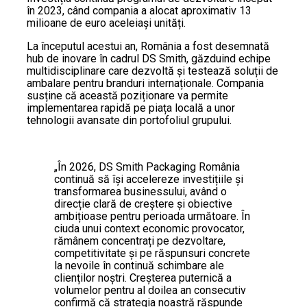
în 2023, când compania a alocat aproximativ 13
milioane de euro aceleiași unități.
La începutul acestui an, România a fost desemnată
hub de inovare în cadrul DS Smith, găzduind echipe
multidisciplinare care dezvoltă și testează soluții de
ambalare pentru branduri internaționale. Compania
susține că această poziționare va permite
implementarea rapidă pe piața locală a unor
tehnologii avansate din portofoliul grupului.
„În 2026, DS Smith Packaging România
continuă să își accelereze investițiile și
transformarea businessului, având o
direcție clară de creștere și obiective
ambițioase pentru perioada următoare. În
ciuda unui context economic provocator,
rămânem concentrați pe dezvoltare,
competitivitate și pe răspunsuri concrete
la nevoile în continuă schimbare ale
clienților noștri. Creșterea puternică a
volumelor pentru al doilea an consecutiv
confirmă că strategia noastră răspunde