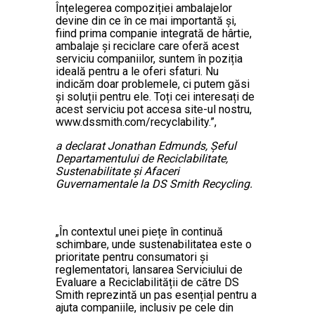
Înțelegerea compoziției ambalajelor
devine din ce în ce mai importantă și,
fiind prima companie integrată de hârtie,
ambalaje și reciclare care oferă acest
serviciu companiilor, suntem în poziția
ideală pentru a le oferi sfaturi. Nu
indicăm doar problemele, ci putem găsi
și soluții pentru ele. Toți cei interesați de
acest serviciu pot accesa site-ul nostru,
www.dssmith.com/recyclability.”,
a declarat Jonathan Edmunds, Șeful
Departamentului de Reciclabilitate,
Sustenabilitate și Afaceri
Guvernamentale la DS Smith Recycling.
„În contextul unei piețe în continuă
schimbare, unde sustenabilitatea este o
prioritate pentru consumatori și
reglementatori, lansarea Serviciului de
Evaluare a Reciclabilității de către DS
Smith reprezintă un pas esențial pentru a
ajuta companiile, inclusiv pe cele din