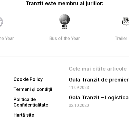
Tranzit este membru al juriilor:
the Year
Bus of the Year
Trailer
Cele mai citite articole
Cookie Policy
11.09.2023
Termeni și condiții
Gala Tranzit – Logistic
Politica de
Confidentialitate
02.10.2020
Hartă site