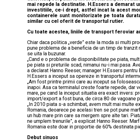
mai repede la destinatie. H.Essers a demarat un
investitiile, ce-i drept, astfel incat la acest 
containerele sunt monitorizate pe toata durata 
similar cu cel oferit de transportul rutier.
Cu toate acestea, liniile de transport feroviar a
Chiar daca politica „verde” este la moda si multi prod
pune problema de a beneficia de un timp de tranzit mai
se uita la buzunar.
„Cand e o problema de disponibilitate pe piata, mult
pe piata si preturile scad, nimanui nu-i mai pasa. A
a declarat Hanno Reeser, manager H.Essers pentru E
H.Essers a inceput sa opereze in transportul intermod
„Am fost printre primii care au inceput sa foloseasca
inapoi. Asa ca terminalul creste foarte repede, dar 
mare, pe cand la inceput situatia era exact invers: p
import/export a fost buna, de circa 80 de vagoane p
„In 2010 piata s-a schimbat, avem mult mai multe ex
Romania, deoarece pe acelasi tren se pot pune marfur
un hub mare prin care sa mergem spre alte tari. Piat
ne umplem trenurile”, a explicat Hanno Reeser. Marf
Romania este doar in proportie de 60% destinata pie
Debut sinuos