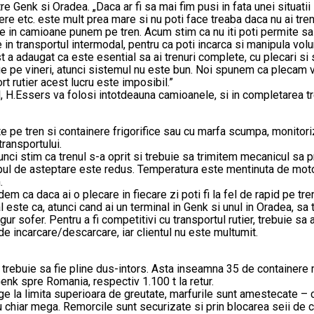
re Genk si Oradea. „Daca ar fi sa mai fim pusi in fata unei situat
nere etc. este mult prea mare si nu poti face treaba daca nu ai tr
 in camioane punem pe tren. Acum stim ca nu iti poti permite sa m
 in transportul intermodal, pentru ca poti incarca si manipula vol
 adaugat ca este esential sa ai trenuri complete, cu plecari si so
nge pe vineri, atunci sistemul nu este bun. Noi spunem ca plecam 
rt rutier acest lucru este imposibil.”
 H.Essers va folosi intotdeauna camioanele, si in completarea tre
 pe tren si containere frigorifice sau cu marfa scumpa, monitoriza
transportului.
nci stim ca trenul s-a oprit si trebuie sa trimitem mecanicul sa p
mpul de asteptare este redus. Temperatura este mentinuta de motoa
ice pe tren.
ca daca ai o plecare in fiecare zi poti fi la fel de rapid pe tre
este ca, atunci cand ai un terminal in Genk si unul in Oradea, sa t
ur sofer. Pentru a fi competitivi cu transportul rutier, trebuie s
de incarcare/descarcare, iar clientul nu este multumit.
rile trebuie sa fie pline dus-intors. Asta inseamna 35 de containe
Genk spre Romania, respectiv 1.100 t la retur.
nge la limita superioara de greutate, marfurile sunt amestecate –
chiar mega. Remorcile sunt securizate si prin blocarea seii de cu