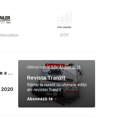
 Innovation
IFOY
Ultimul număr:
Iulie-August 2026
Gala Tranzit de premiere a celor mai eficienti operatori de transport marfa 2023
Revista Tranzit
Rămâi la curent cu ultimele ediții
a 2020
ale revistei Tranzit
Abonează-te