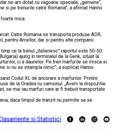
i, dar ne-am dotat cu vagoane speciale, „gemene“,
 si pe trenurile catre Romania”, a afirmat Hanno
 foarte mica.
carcat. Catre Romania se transporta produse ADR,
l, pentru Arcellor, dar si pentru alte companii
timp ce la trenul „italienesc” raportul este 50-50.
lgaria) ajung in terminalul de la Genk, situat la
turilor, ci a daunelor. Pe tren marfurile se misca si
ine si nu se intampla nimic”, a explicat Hanno
arat Codul XL de ancorare a marfurilor. Printre
aduse de la Oradea cu camionul. „Avem la dispozitie
, se mai iau marfuri care ar fi trebuit transportate
nia, daca timpul de tranzit nu permite sa se