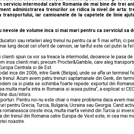
 serviciu intermodal catre Romania de mai bine de trei ani
moment administrarea trenurilor se ridica la nivel de arta:
transportului, iar camioanele de la capetele de linie ajut
u nevoie de volume inca si mai mari pentru ca serviciul sa de
ucatori sau retaileri aleg trenul nu pentru ca ar fi mai ieftin, ci 
 lung decat cel oferit de camion, iar tariful este cel putin la fel d
i clienti spun ca vor sa treaca la intermodal, deoarece le pasa d
vem insa clienti mari, precum Procter&Gamble, care aleg transport
uropa Centrala si de Est.
al inca din 2006, intre Genk (Belgia), unde se afla un terminal fe
 trenul. Acum avem patru trenuri saptamanale din Genk, din terminal
vedem ca si piata se schimba foarte repede: exportul din Romania 
rea multa marfa intra in Romania si iesea putina”, a explicat si CE
line dus/intors.
porturi. Pentru noi nu este chiar o mare problema daca avem mai 
i pentru Grecia, Turcia, Bulgaria, Ucraina sau Georgia. Cand acti
a romaneasca creste inca, multa marfa venind din Turcia si invers
a din trenul din Romania catre Europa de Vest este, in cea mai ma
tei noastre.