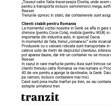
„Traseul catre Italia traverseaza Elvetia, unde avem
pentru a transporta inclusiv semiremorci mega, ast
Reeser.
Trenurile opresc in statii, dar containerele sunt asig
Clienti stabili pentru Romania
La momentul vizitei noastre in Genk se afla in gara
chimice (pentru Coca-Cola), mobila (pentru IKEA) si o
importante din industria auto, in special Dacia.
In momentul de fata, trenul „romanesc” este incarcat t
Produsele cu o valoare ridicata sunt transportate in 
cateva sute de metri de depozitul clientului, interes
pot aparea daune, dar intr-un container nu se misca n
Reeser.
In cazul in care marfurile pentru Ikea sunt trimise 
clientii trenului catre Romania se mai numara si Pro
40 de ore pentru a ajunge la destinatie, la Genk. Dac
pe camion, inclusiv containere mai mici.
Cand sunt prea multe marfuri pe tren, se iau contain
astepte urmatorul tren.