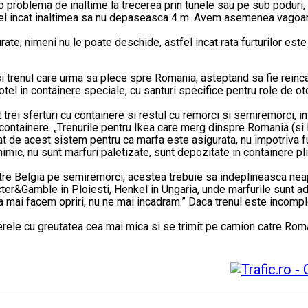
 o problema de inaltime la trecerea prin tunele sau pe sub podur
fel incat inaltimea sa nu depaseasca 4 m. Avem asemenea vagoane
urate, nimeni nu le poate deschide, astfel incat rata furturilor este
 si trenul care urma sa plece spre Romania, asteptand sa fie rein
tel in containere speciale, cu santuri specifice pentru role de ote
rei sferturi cu containere si restul cu remorci si semiremorci, in 
containere. „Trenurile pentru Ikea care merg dinspre Romania (si Bu
at de acest sistem pentru ca marfa este asigurata, nu impotriva fur
imic, nu sunt marfuri paletizate, sunt depozitate in containere pl
catre Belgia pe semiremorci, acestea trebuie sa indeplineasca neap
cter&Gamble in Ploiesti, Henkel in Ungaria, unde marfurile sunt 
a mai facem opriri, nu ne mai incadram.” Daca trenul este incomplet
erele cu greutatea cea mai mica si se trimit pe camion catre Roma