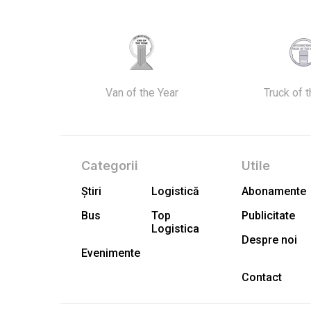
Van of the Year
Truck of 
Categorii
Utile
Știri
Logistică
Abonamente
Bus
Top
Publicitate
Logistica
Despre noi
Evenimente
Contact