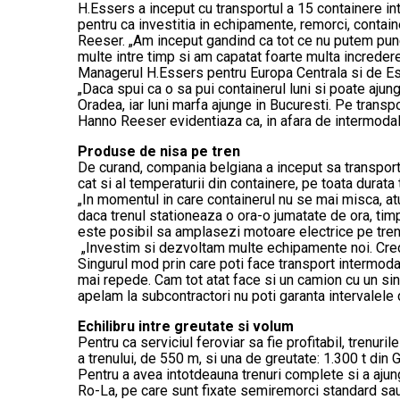
H.Essers a inceput cu transportul a 15 containere int
pentru ca investitia in echipamente, remorci, contai
Reeser. „Am inceput gandind ca tot ce nu putem pune
multe intre timp si am capatat foarte multa incredere
Managerul H.Essers pentru Europa Centrala si de Est a
„Daca spui ca o sa pui containerul luni si poate aju
Oradea, iar luni marfa ajunge in Bucuresti. Pe transpo
Hanno Reeser evidentiaza ca, in afara de intermodal,
Produse de nisa pe tren
De curand, compania belgiana a inceput sa transporte
cat si al temperaturii din containere, pe toata durata 
„In momentul in care containerul nu se mai misca, atu
daca trenul stationeaza o ora-o jumatate de ora, ti
este posibil sa amplasezi motoare electr
„Investim si dezvoltam multe echipamente noi. Credem 
Singurul mod prin care poti face transport intermodal 
mai repede. Cam tot atat face si un camion cu un sing
apelam la subcontractori nu poti garanta intervalele 
Echilibru intre greutate si volum
Pentru ca serviciul feroviar sa fie profitabil, trenu
a trenului, de 550 m, si una de greutate: 1.300 t din 
Pentru a avea intotdeauna trenuri complete si a aju
Ro-La, pe care sunt fixate semiremorci standard sau 