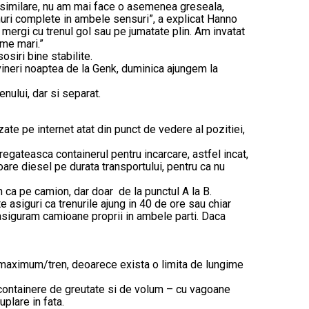
ii similare, nu am mai face o asemenea greseala,
enuri complete in ambele sensuri”, a explicat Hanno
ergi cu trenul gol sau pe jumatate plin. Am invatat
ume mari.”
siri bine stabilite.
vineri noaptea de la Genk, duminica ajungem la
nului, dar si separat.
te pe internet atat din punct de vedere al pozitiei,
regateasca containerul pentru incarcare, astfel incat,
re diesel pe durata transportului, pentru ca nu
n ca pe camion, dar doar de la punctul A la B.
e asiguri ca trenurile ajung in 40 de ore sau chiar
a asiguram camioane proprii in ambele parti. Daca
re maximum/tren, deoarece exista o limita de lungime
 containere de greutate si de volum – cu vagoane
plare in fata.