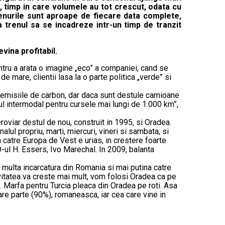
, timp in care volumele au tot crescut, odata cu
 trenurile sunt aproape de fiecare data complete,
a trenul sa se incadreze intr-un timp de tranzit
vina profitabil.
pentru a arata o imagine „eco” a companiei, cand se
e mare, clientii lasa la o parte politica „verde” si
e emisiile de carbon, dar daca sunt destule camioane
ul intermodal pentru cursele mai lungi de 1.000 km”,
roviar destul de nou, construit in 1995, si Oradea.
ul propriu, marti, miercuri, vineri si sambata, si
catre Europa de Vest e urias, in crestere foarte
O-ul H. Essers, Ivo Marechal. In 2009, balanta
multa incarcatura din Romania si mai putina catre
vitatea va creste mai mult, vom folosi Oradea ca pe
. Marfa pentru Turcia pleaca din Oradea pe roti. Asa
re parte (90%), romaneasca, iar cea care vine in