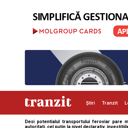
Știri
Tranzit
L
Desi potentialul transportului feroviar pare ma
Abonamente
Publicitate
Contact
autoritati, cel putin la nivel declarativ, investi