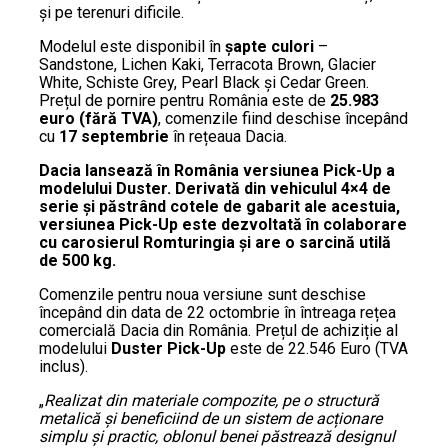
și pe terenuri dificile.
Modelul este disponibil în
șapte culori
–
Sandstone, Lichen Kaki, Terracota Brown, Glacier
White, Schiste Grey, Pearl Black și Cedar Green.
Prețul de pornire pentru România este de
25.983
euro (fără TVA)
, comenzile fiind deschise începând
cu
17 septembrie
în rețeaua Dacia.
Dacia lansează în România versiunea Pick-Up a
modelului Duster. Derivată din vehiculul 4×4 de
serie și păstrând cotele de gabarit ale acestuia,
versiunea Pick-Up este dezvoltată în colaborare
cu carosierul Romturingia și are o sarcină utilă
de 500 kg.
Comenzile pentru noua versiune sunt deschise
începând din data de 22 octombrie în întreaga rețea
comercială Dacia din România. Prețul de achiziție al
modelului
Duster Pick-Up
este de 22.546 Euro (TVA
inclus).
„
Realizat din materiale compozite, pe o structură
metalică și beneficiind de un sistem de acționare
simplu și practic, oblonul benei păstrează designul