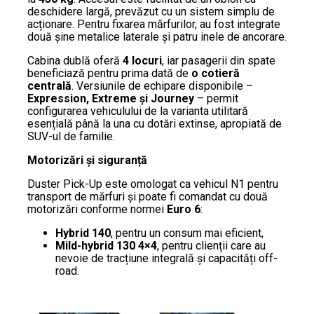
deschidere largă, prevăzut cu un sistem simplu de
acționare. Pentru fixarea mărfurilor, au fost integrate
două șine metalice laterale și patru inele de ancorare.
Cabina dublă oferă
4 locuri
, iar pasagerii din spate
beneficiază pentru prima dată de
o cotieră
centrală
. Versiunile de echipare disponibile –
Expression, Extreme și Journey
– permit
configurarea vehiculului de la varianta utilitară
esențială până la una cu dotări extinse, apropiată de
SUV-ul de familie.
Motorizări și siguranță
Duster Pick-Up este omologat ca vehicul N1 pentru
transport de mărfuri și poate fi comandat cu două
motorizări conforme normei
Euro 6
:
Hybrid 140
, pentru un consum mai eficient,
Mild-hybrid 130 4×4
, pentru clienții care au
nevoie de tracțiune integrală și capacități off-
road.