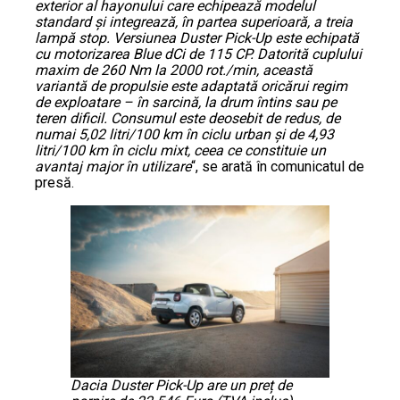
exterior al hayonului care echipează modelul
standard și integrează, în partea superioară, a treia
lampă stop. Versiunea Duster Pick-Up este echipată
cu motorizarea Blue dCi de 115 CP. Datorită cuplului
maxim de 260 Nm la 2000 rot./min, această
variantă de propulsie este adaptată oricărui regim
de exploatare – în sarcină, la drum întins sau pe
teren dificil. Consumul este deosebit de redus, de
numai 5,02 litri/100 km în ciclu urban și de 4,93
litri/100 km în ciclu mixt, ceea ce constituie un
avantaj major în utilizare
“, se arată în comunicatul de
presă.
Dacia Duster Pick-Up are un preț de