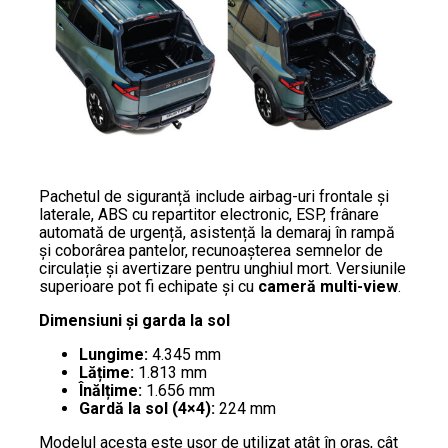
Pachetul de siguranță include airbag-uri frontale și
laterale, ABS cu repartitor electronic, ESP, frânare
automată de urgență, asistență la demaraj în rampă
și coborârea pantelor, recunoașterea semnelor de
circulație și avertizare pentru unghiul mort. Versiunile
superioare pot fi echipate și cu
cameră multi-view
.
Dimensiuni și garda la sol
Lungime:
4.345 mm
Lățime:
1.813 mm
Înălțime:
1.656 mm
Gardă la sol (4×4):
224 mm
Modelul acesta este ușor de utilizat atât în oraș, cât