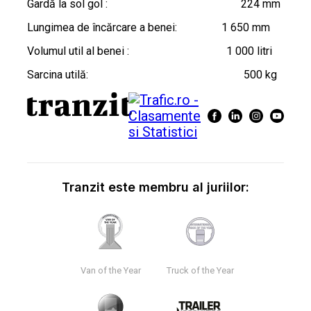
Gardă la sol gol : 224 mm
Lungimea de încărcare a benei: 1 650 mm
Volumul util al benei : 1 000 litri
Sarcina utilă: 500 kg
Tranzit este membru al juriilor:
Van of the Year
Truck of the Year