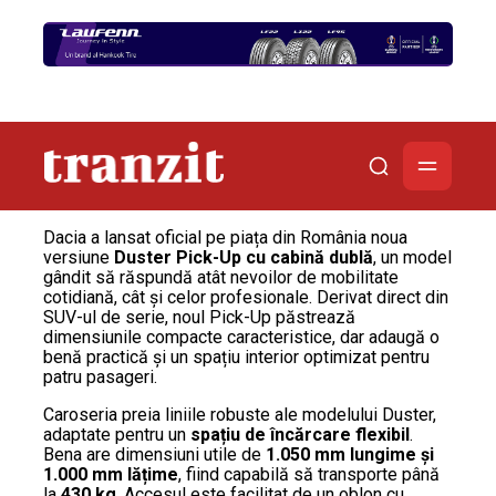
Dacia a lansat oficial pe piața din România noua
versiune
Duster Pick-Up cu cabină dublă
, un model
gândit să răspundă atât nevoilor de mobilitate
cotidiană, cât și celor profesionale. Derivat direct din
SUV-ul de serie, noul Pick-Up păstrează
dimensiunile compacte caracteristice, dar adaugă o
benă practică și un spațiu interior optimizat pentru
patru pasageri.
Caroseria preia liniile robuste ale modelului Duster,
adaptate pentru un
spațiu de încărcare flexibil
.
Bena are dimensiuni utile de
1.050 mm lungime și
1.000 mm lățime
, fiind capabilă să transporte până
la
430 kg
. Accesul este facilitat de un oblon cu