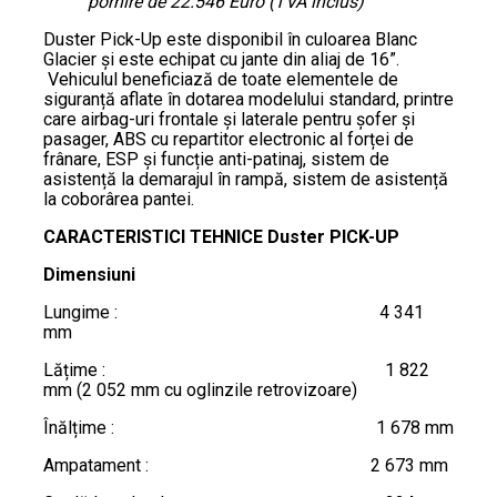
pornire de 22.546 Euro (TVA inclus)
Duster Pick-Up este disponibil în culoarea Blanc
Glacier și este echipat cu jante din aliaj de 16”.
Vehiculul beneficiază de toate elementele de
siguranță aflate în dotarea modelului standard, printre
care airbag-uri frontale și laterale pentru șofer și
pasager, ABS cu repartitor electronic al forței de
frânare, ESP și funcție anti-patinaj, sistem de
asistență la demarajul în rampă, sistem de asistență
la coborârea pantei.
CARACTERISTICI TEHNICE
Duster PICK-UP
Dimensiuni
Lungime : 4 341
mm
Lățime : 1 822
mm (2 052 mm cu oglinzile retrovizoare)
Înălțime : 1 678 mm
Ampatament : 2 673 mm