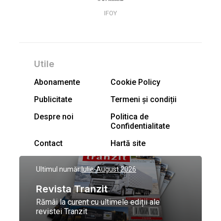
IFOY
Utile
Abonamente
Cookie Policy
Publicitate
Termeni și condiții
Despre noi
Politica de
Confidentialitate
Contact
Hartă site
Ultimul număr:
Iulie-August 2026
Revista Tranzit
Rămâi la curent cu ultimele ediții ale
revistei Tranzit