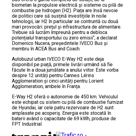
biometan la propulsie electrică și sisteme cu pilă de
combustie pe hidrogen (H2). Piața are însă nevoie
de politici care să susțină investițiile în noile
tehnologii, iar H2 în particular se contruntă cu două
mari provocări: prețul și infrastructura de alimentare.
Trebuie să lucrăm împreună pentru a debloca
potențialul transportului cu zero emisii“, a declarat
Domenico Nucera, președintele IVECO Bus și
membru în ACEA Bus and Coach.
Autobuzul urban IVECO E-Way H2 este deja
disponibil pe piață, primele livrări urmând să fie
făcute în a doua jumătate a anului viitor. Este vorba
despre 12 unități pentru Cannes Lérins
Agglomeration și cinci unități pentru Lorient
Agglomeration, ambele în Franța.
E-Way H2 oferă o autonomie de 450 km. Vehiculul
este echipat cu sistem cu pilă de combustie furnizat
de Hyundai, iar cele patru rezervoare de H2 sunt
amplasate pe acoperiș. Energia este stocată în
baterii având o capacitate de 69 kWh, produse de
FPT Industrial.