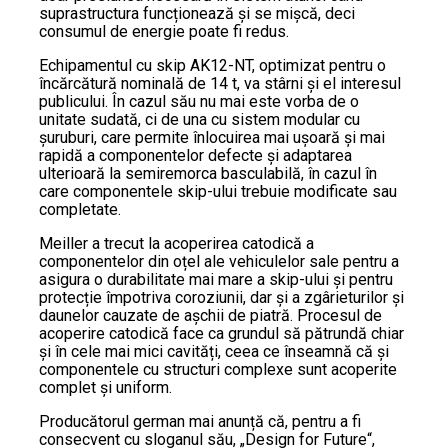
suprastructura funcționează și se mișcă, deci
consumul de energie poate fi redus.
Echipamentul cu skip AK12-NT, optimizat pentru o
încărcătură nominală de 14 t, va stârni și el interesul
publicului. În cazul său nu mai este vorba de o
unitate sudată, ci de una cu sistem modular cu
șuruburi, care permite înlocuirea mai ușoară și mai
rapidă a componentelor defecte și adaptarea
ulterioară la semiremorca basculabilă, în cazul în
care componentele skip-ului trebuie modificate sau
completate.
Meiller a trecut la acoperirea catodică a
componentelor din oțel ale vehiculelor sale pentru a
asigura o durabilitate mai mare a skip-ului și pentru
protecție împotriva coroziunii, dar și a zgârieturilor și
daunelor cauzate de așchii de piatră. Procesul de
acoperire catodică face ca grundul să pătrundă chiar
și în cele mai mici cavități, ceea ce înseamnă că și
componentele cu structuri complexe sunt acoperite
complet și uniform.
Producătorul german mai anunță că, pentru a fi
consecvent cu sloganul său, „Design for Future“,