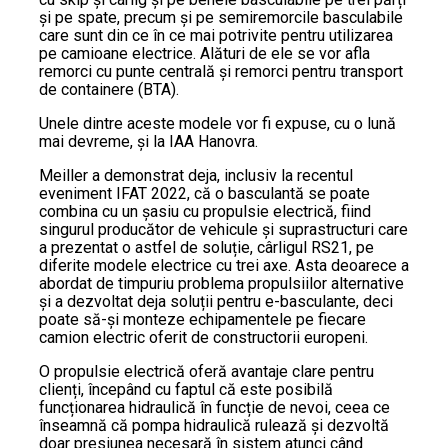
și pe spate, precum și pe semiremorcile basculabile
care sunt din ce în ce mai potrivite pentru utilizarea
pe camioane electrice. Alături de ele se vor afla
remorci cu punte centrală și remorci pentru transport
de containere (BTA).
Unele dintre aceste modele vor fi expuse, cu o lună
mai devreme, și la IAA Hanovra.
Meiller a demonstrat deja, inclusiv la recentul
eveniment IFAT 2022, că o basculantă se poate
combina cu un șasiu cu propulsie electrică, fiind
singurul producător de vehicule și suprastructuri care
a prezentat o astfel de soluție, cârligul RS21, pe
diferite modele electrice cu trei axe. Asta deoarece a
abordat de timpuriu problema propulsiilor alternative
și a dezvoltat deja soluții pentru e-basculante, deci
poate să-și monteze echipamentele pe fiecare
camion electric oferit de constructorii europeni.
O propulsie electrică oferă avantaje clare pentru
clienți, începând cu faptul că este posibilă
funcționarea hidraulică în funcție de nevoi, ceea ce
înseamnă că pompa hidraulică rulează și dezvoltă
doar presiunea necesară în sistem atunci când