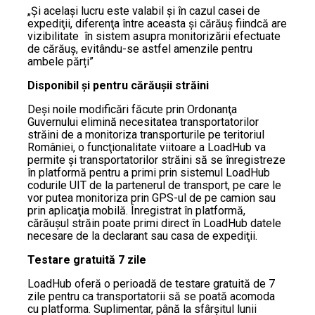
„Şi acelaşi lucru este valabil şi în cazul casei de
expediţii, diferenţa între aceasta şi cărăuş fiindcă are
vizibilitate în sistem asupra monitorizării efectuate
de cărăuș, evitându-se astfel amenzile pentru
ambele părți”
Disponibil şi pentru cărăuşii străini
Deşi noile modificări făcute prin Ordonanţa
Guvernului elimină necesitatea transportatorilor
străini de a monitoriza transporturile pe teritoriul
României, o funcţionalitate viitoare a LoadHub va
permite şi transportatorilor străini să se înregistreze
în platformă pentru a primi prin sistemul LoadHub
codurile UIT de la partenerul de transport, pe care le
vor putea monitoriza prin GPS-ul de pe camion sau
prin aplicaţia mobilă. Înregistrat în platformă,
cărăuşul străin poate primi direct în LoadHub datele
necesare de la declarant sau casa de expediţii.
Testare gratuită 7 zile
LoadHub oferă o perioadă de testare gratuită de 7
zile pentru ca transportatorii să se poată acomoda
cu platforma. Suplimentar, până la sfârşitul lunii