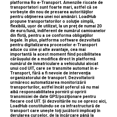
platforma Ro e-Transport. Amenzile riscate de
transportatori sunt foarte mari, astfel că se
vorbeşte din nou de presarea autorităţilor
pentru obţinerea unei noi amânări. LoadHub
propune transportatorilor o soluţie simplă,
flexibilă, uşor de utilizat, la un preţ de numai 20
de euro/lună, indiferent de numărul camioanelor
din flotă, pentru a se conforma obligaţiilor
legale. În plus, platforma software dezvoltată
pentru digitalizarea proceselor e-Transport
aduce cu sine şi alte avantaje, cea mai
importantă la acest moment fiind posibilitatea
cărăuşului de a modifica direct în platformă
numărul de înmatriculare a vehiculului alocat
unui cod UIT, care se transmite automat în e-
Transport, fără a fi nevoie de intervenţia
organizatorului de transport. Dezvoltatorii
urmăresc automatizarea monitorizării
transporturilor, astfel încât şoferul să nu mai
aibă responsabilitatea pornirii şi opririi
transmisiei de date GPS/poziţionare pentru
fiecare cod UIT. Şi dezvoltările nu se opresc aici,
LoadHub constituindu-se ca infrastructură de
transport care uneşte toţi jucătorii implicaţi în
derularea curselor, de la încărcare până la