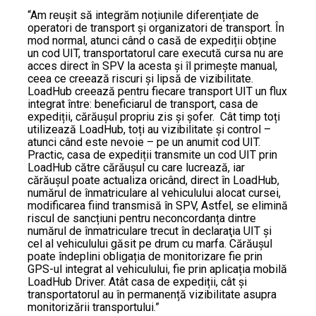
“Am reușit să integrăm noțiunile diferențiate de
operatori de transport și organizatori de transport. În
mod normal, atunci când o casă de expediții obține
un cod UIT, transportatorul care execută cursa nu are
acces direct în SPV la acesta și îl primește manual,
ceea ce creează riscuri și lipsă de vizibilitate.
LoadHub creează pentru fiecare transport UIT un flux
integrat între: beneficiarul de transport, casa de
expediții, cărăușul propriu zis și șofer. Cât timp toți
utilizează LoadHub, toți au vizibilitate și control –
atunci când este nevoie – pe un anumit cod UIT.
Practic, casa de expediții transmite un cod UIT prin
LoadHub către cărăușul cu care lucrează, iar
cărăușul poate actualiza oricând, direct în LoadHub,
numărul de înmatriculare al vehiculului alocat cursei,
modificarea fiind transmisă în SPV, Astfel, se elimină
riscul de sancțiuni pentru neconcordanța dintre
numărul de înmatriculare trecut în declaraţia UIT şi
cel al vehiculului găsit pe drum cu marfa. Cărăușul
poate îndeplini obligația de monitorizare fie prin
GPS-ul integrat al vehiculului, fie prin aplicația mobilă
LoadHub Driver. Atât casa de expediții, cât și
transportatorul au în permanență vizibilitate asupra
monitorizării transportului.”