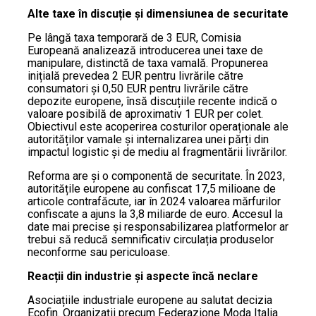
Alte taxe în discuție și dimensiunea de securitate
Pe lângă taxa temporară de 3 EUR, Comisia
Europeană analizează introducerea unei taxe de
manipulare, distinctă de taxa vamală. Propunerea
inițială prevedea 2 EUR pentru livrările către
consumatori și 0,50 EUR pentru livrările către
depozite europene, însă discuțiile recente indică o
valoare posibilă de aproximativ 1 EUR per colet.
Obiectivul este acoperirea costurilor operaționale ale
autorităților vamale și internalizarea unei părți din
impactul logistic și de mediu al fragmentării livrărilor.
Reforma are și o componentă de securitate. În 2023,
autoritățile europene au confiscat 17,5 milioane de
articole contrafăcute, iar în 2024 valoarea mărfurilor
confiscate a ajuns la 3,8 miliarde de euro. Accesul la
date mai precise și responsabilizarea platformelor ar
trebui să reducă semnificativ circulația produselor
neconforme sau periculoase.
Reacții din industrie și aspecte încă neclare
Asociațiile industriale europene au salutat decizia
Ecofin. Organizații precum Federazione Moda Italia