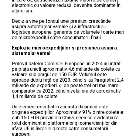
electronic cu valoare redusă, devenite dominante în
ultimii ani.
Decizia vine pe fondul unei presiuni crescânde
asupra autorităților vamale și a infrastructurii
logistice europene, generate de volumele foarte mari
de microexpediții către consumatorii finali.
Explozia microexpedițiilor și presiunea asupra
sistemului vamal
Potrivit datelor Comisiei Europene, în 2024 au intrat
pe piața unică aproximativ 4,6 miliarde de colete cu
valoare sub pragul de 150 EUR. Volumul este
aproape dublu față de 2023, când s-au înregistrat 2,4
miliarde de expedieri, și de peste trei ori mai mare
comparativ cu 2022, când nivelul era de aproximativ
1,4 miliarde de colete.
Un element esențial în această dinamică este
originea expedițiilor. Aproximativ 91% dintre coletele
sub 150 EUR provin din China, ceea ce evidențiază
rolul dominant al platformelor și comercianților din
afara UE în livrările directe către consumatorii
europeni.