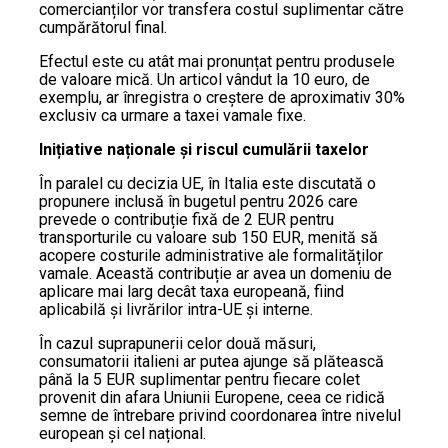
comercianților vor transfera costul suplimentar către
cumpărătorul final.
Efectul este cu atât mai pronunțat pentru produsele
de valoare mică. Un articol vândut la 10 euro, de
exemplu, ar înregistra o creștere de aproximativ 30%
exclusiv ca urmare a taxei vamale fixe.
Inițiative naționale și riscul cumulării taxelor
În paralel cu decizia UE, în Italia este discutată o
propunere inclusă în bugetul pentru 2026 care
prevede o contribuție fixă de 2 EUR pentru
transporturile cu valoare sub 150 EUR, menită să
acopere costurile administrative ale formalităților
vamale. Această contribuție ar avea un domeniu de
aplicare mai larg decât taxa europeană, fiind
aplicabilă și livrărilor intra-UE și interne.
În cazul suprapunerii celor două măsuri,
consumatorii italieni ar putea ajunge să plătească
până la 5 EUR suplimentar pentru fiecare colet
provenit din afara Uniunii Europene, ceea ce ridică
semne de întrebare privind coordonarea între nivelul
european și cel național.