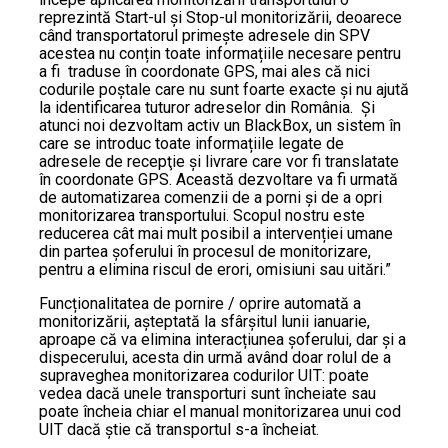
reprezintă Start-ul şi Stop-ul monitorizării, deoarece
când transportatorul primește adresele din SPV
acestea nu conțin toate informațiile necesare pentru
a fi traduse în coordonate GPS, mai ales că nici
codurile poștale care nu sunt foarte exacte şi nu ajută
la identificarea tuturor adreselor din România. Şi
atunci noi dezvoltam activ un BlackBox, un sistem în
care se introduc toate informațiile legate de
adresele de recepţie şi livrare care vor fi translatate
în coordonate GPS. Această dezvoltare va fi urmată
de automatizarea comenzii de a porni şi de a opri
monitorizarea transportului. Scopul nostru este
reducerea cât mai mult posibil a intervenției umane
din partea șoferului în procesul de monitorizare,
pentru a elimina riscul de erori, omisiuni sau uitări.”
Funcționalitatea de pornire / oprire automată a
monitorizării, așteptată la sfârșitul lunii ianuarie,
aproape că va elimina interacțiunea șoferului, dar şi a
dispecerului, acesta din urmă având doar rolul de a
supraveghea monitorizarea codurilor UIT: poate
vedea dacă unele transporturi sunt încheiate sau
poate încheia chiar el manual monitorizarea unui cod
UIT dacă ştie că transportul s-a încheiat.