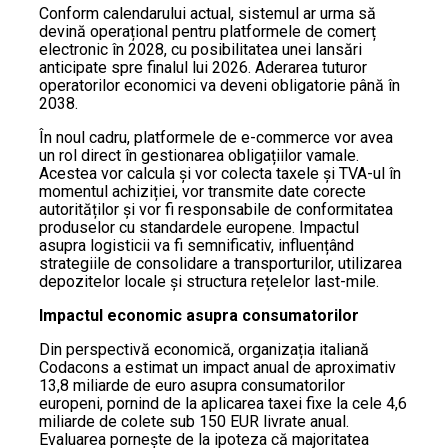
Conform calendarului actual, sistemul ar urma să
devină operațional pentru platformele de comerț
electronic în 2028, cu posibilitatea unei lansări
anticipate spre finalul lui 2026. Aderarea tuturor
operatorilor economici va deveni obligatorie până în
2038.
În noul cadru, platformele de e-commerce vor avea
un rol direct în gestionarea obligațiilor vamale.
Acestea vor calcula și vor colecta taxele și TVA-ul în
momentul achiziției, vor transmite date corecte
autorităților și vor fi responsabile de conformitatea
produselor cu standardele europene. Impactul
asupra logisticii va fi semnificativ, influențând
strategiile de consolidare a transporturilor, utilizarea
depozitelor locale și structura rețelelor last-mile.
Impactul economic asupra consumatorilor
Din perspectivă economică, organizația italiană
Codacons a estimat un impact anual de aproximativ
13,8 miliarde de euro asupra consumatorilor
europeni, pornind de la aplicarea taxei fixe la cele 4,6
miliarde de colete sub 150 EUR livrate anual.
Evaluarea pornește de la ipoteza că majoritatea