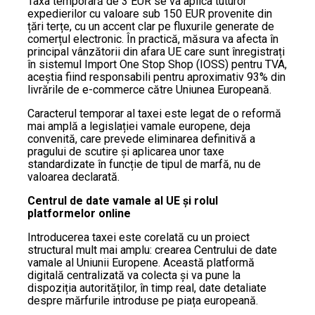
Taxa temporară de 3 EUR se va aplica tuturor
expedierilor cu valoare sub 150 EUR provenite din
țări terțe, cu un accent clar pe fluxurile generate de
comerțul electronic. În practică, măsura va afecta în
principal vânzătorii din afara UE care sunt înregistrați
în sistemul Import One Stop Shop (IOSS) pentru TVA,
aceștia fiind responsabili pentru aproximativ 93% din
livrările de e-commerce către Uniunea Europeană.
Caracterul temporar al taxei este legat de o reformă
mai amplă a legislației vamale europene, deja
convenită, care prevede eliminarea definitivă a
pragului de scutire și aplicarea unor taxe
standardizate în funcție de tipul de marfă, nu de
valoarea declarată.
Centrul de date vamale al UE și rolul
platformelor online
Introducerea taxei este corelată cu un proiect
structural mult mai amplu: crearea Centrului de date
vamale al Uniunii Europene. Această platformă
digitală centralizată va colecta și va pune la
dispoziția autorităților, în timp real, date detaliate
despre mărfurile introduse pe piața europeană.