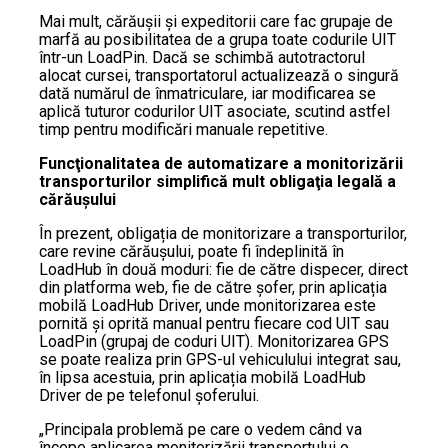
Mai mult, cărăuşii şi expeditorii care fac grupaje de
marfă au posibilitatea de a grupa toate codurile UIT
într-un LoadPin. Dacă se schimbă autotractorul
alocat cursei, transportatorul actualizează o singură
dată numărul de înmatriculare, iar modificarea se
aplică tuturor codurilor UIT asociate, scutind astfel
timp pentru modificări manuale repetitive.
Funcţionalitatea de automatizare a monitorizării
transporturilor simplifică mult obligaţia legală a
cărăuşului
În prezent, obligația de monitorizare a transporturilor,
care revine cărăușului, poate fi îndeplinită în
LoadHub în două moduri: fie de către dispecer, direct
din platforma web, fie de către șofer, prin aplicația
mobilă LoadHub Driver, unde monitorizarea este
pornită și oprită manual pentru fiecare cod UIT sau
LoadPin (grupaj de coduri UIT). Monitorizarea GPS
se poate realiza prin GPS-ul vehiculului integrat sau,
în lipsa acestuia, prin aplicația mobilă LoadHub
Driver de pe telefonul şoferului.
„Principala problemă pe care o vedem când va
începe aplicarea monitorizării transportului o