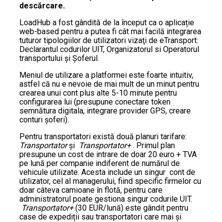
descărcare.
LoadHub a fost gândită de la început ca o aplicație
web-based pentru a putea fi cât mai facilă integrarea
tuturor tipologiilor de utilizatori vizaţi de eTransport:
Declarantul codurilor UIT, Organizatorul si Operatorul
transportului şi Şoferul.
Meniul de utilizare a platformei este foarte intuitiv,
astfel că nu e nevoie de mai mult de un minut pentru
crearea unui cont plus alte 5-10 minute pentru
configurarea lui (presupune conectare token
semnătura digitala, integrare provider GPS, creare
conturi șoferi).
Pentru transportatori există două planuri tarifare:
Transportator
și
Transportator+
. Primul plan
presupune un cost de intrare de doar 20 euro + TVA
pe lună per companie indiferent de numărul de
vehicule utilizate. Acesta include un singur cont de
utilizator, cel al managerului, fiind specific firmelor cu
doar câteva camioane în flotă, pentru care
administratorul poate gestiona singur codurile UIT.
Transportator+
(30 EUR/lună) este gândit pentru
case de expediții sau transportatori care mai şi