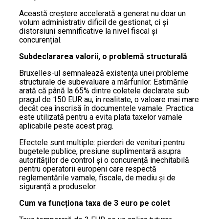
Această creștere accelerată a generat nu doar un
volum administrativ dificil de gestionat, ci și
distorsiuni semnificative la nivel fiscal și
concurențial.
Subdeclararea valorii, o problemă structurală
Bruxelles-ul semnalează existența unei probleme
structurale de subevaluare a mărfurilor. Estimările
arată că până la 65% dintre coletele declarate sub
pragul de 150 EUR au, în realitate, o valoare mai mare
decât cea înscrisă în documentele vamale. Practica
este utilizată pentru a evita plata taxelor vamale
aplicabile peste acest prag.
Efectele sunt multiple: pierderi de venituri pentru
bugetele publice, presiune suplimentară asupra
autorităților de control și o concurență inechitabilă
pentru operatorii europeni care respectă
reglementările vamale, fiscale, de mediu și de
siguranță a produselor.
Cum va funcționa taxa de 3 euro pe colet