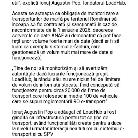
util”, explică Ionuț Augustin Pop, fondatorul LoadHub.
Acesta se aşteaptă ca obligaţia de monitorizare a
transporturilor de marfă pe teritoriul României să
înceapă să fie controlată şi sancţionată în caz de
neconformitate de la 1 ianuarie 2026, deoarece
serverele de date ANAF au demonstrat că pot face
faţă unor volume foarte mari de date (dacă ar fi să
luăm ca exemplu sistemul e-factura, care
gestionează un volum mult mai mare de date și
funcționează).
„Ține de noi să monitorizăm și să avertizăm
autoritățile dacă lucrurile funcționează greșit.
LoadHub, la rândul său, nu are niciun fel de limitare
de volum de informații stocate, fiind concepută să
funcţioneze pentru circa 20.000 de firme de
transport care folosesc în medie 100 de vehicule
care se supun reglementării RO e-transport.”
Ionuţ Augustin Pop a adăugat că LoadHub a fost
gândită ca infrastructură pentru tot ce ține de
transport, având funcționalități create pentru a duce
la nivelul următor interacțiunea tuturor cu sistemul e-
transport și cu SPV.