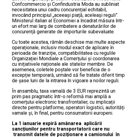
Confcommercio și Confindustria Moda au subliniat
necesitatea unui cadru concurențial echitabil,
invocând principiul „aceeași piață, aceleași reguli”.
Ministerul italian al Economiei a încadrat măsura într-
un efort mai larg de combatere a denaturărilor de
concurență generate de importurile subevaluate.
Cu toate acestea, rămân deschise mai multe aspecte
operaționale, inclusiv modul exact de aplicare în
perioada de tranziție, compatibilitatea cu regulile
Organizației Mondiale a Comerțului și coordonarea
cu inițiativele naționale ale statelor membre. De
asemenea, coletele poștale vor beneficia de o
excepție temporară, urmând să fie tratate diferit timp
de șase luni de la intrarea în vigoare a noilor reguli.
În ansamblu, taxa vamală de 3 EUR reprezintă un
prim pas pragmatic într-o reformă mai amplă a
comerțului electronic transfrontalier, cu implicații
directe pentru platforme, operatori logistici, autorități
vamale și, în final, pentru consumatorii europeni.
La 1 ianuarie expiră amânarea aplicării
sancțiunilor pentru transportatorii care nu
transmit datele de poziționare a camionului în