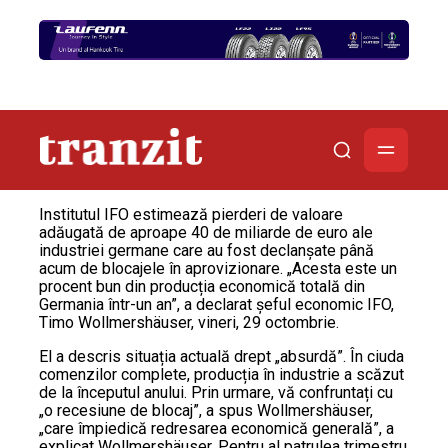
Institutul IFO estimează pierderi de valoare
adăugată de aproape 40 de miliarde de euro ale
industriei germane care au fost declanșate până
acum de blocajele în aprovizionare. „Acesta este un
procent bun din producția economică totală din
Germania într-un an”, a declarat șeful economic IFO,
Timo Wollmershäuser, vineri, 29 octombrie.
El a descris situația actuală drept „absurdă”. În ciuda
comenzilor complete, producția în industrie a scăzut
de la începutul anului. Prin urmare, vă confruntați cu
„o recesiune de blocaj”, a spus Wollmershäuser,
„care împiedică redresarea economică generală”, a
explicat Wollmershäuser. Pentru al patrulea trimestru