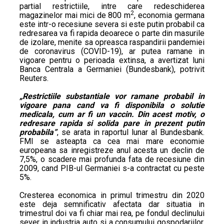
partial restrictiile, intre care redeschiderea
2
magazinelor mai mici de 800 m
, economia germana
este intr-o recesiune severa si este putin probabil ca
redresarea va fi rapida deoarece o parte din masurile
de izolare, menite sa opreasca raspandirii pandemiei
de coronavirus (COVID-19), ar putea ramane in
vigoare pentru o perioada extinsa, a avertizat luni
Banca Centrala a Germaniei (Bundesbank), potrivit
Reuters.
„Restrictiile substantiale vor ramane probabil in
vigoare pana cand va fi disponibila o solutie
medicala, cum ar fi un vaccin. Din acest motiv, o
redresare rapida si solida pare in prezent putin
probabila”
, se arata in raportul lunar al Bundesbank.
FMI se asteapta ca cea mai mare economie
europeana sa inregistreze anul acesta un declin de
7,5%, o scadere mai profunda fata de recesiune din
2009, cand PIB-ul Germaniei s-a contractat cu peste
5%.
Cresterea economica in primul trimestru din 2020
este deja semnificativ afectata dar situatia in
trimestrul doi va fi chiar mai rea, pe fondul declinului
sever in industria auto si a consumului gospodariilor,