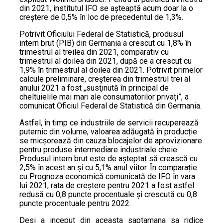
din 2021, institutul IFO se așteaptă acum doar la o
creștere de 0,5% în loc de precedentul de 1,3%.
Potrivit Oficiului Federal de Statistică, produsul
intern brut (PIB) din Germania a crescut cu 1,8% în
trimestrul al treilea din 2021, comparativ cu
trimestrul al doilea din 2021, după ce a crescut cu
1,9% în trimestrul al doilea din 2021. Potrivit primelor
calcule preliminare, creșterea din trimestrul trei al
anului 2021 a fost „susţinută în principal de
cheltuielile mai mari ale consumatorilor privați”, a
comunicat Oficiul Federal de Statistică din Germania.
Astfel, în timp ce industriile de servicii recuperează
puternic din volume, valoarea adăugată în producție
se micșorează din cauza blocajelor de aprovizionare
pentru produse intermediare industriale cheie.
Produsul intern brut este de așteptat să crească cu
2,5% în acest an și cu 5,1% anul viitor. În comparație
cu Prognoza economică comunicată de IFO în vara
lui 2021, rata de creștere pentru 2021 a fost astfel
redusă cu 0,8 puncte procentuale și crescută cu 0,8
puncte procentuale pentru 2022.
Desi a inceput din aceasta saptamana sa ridice