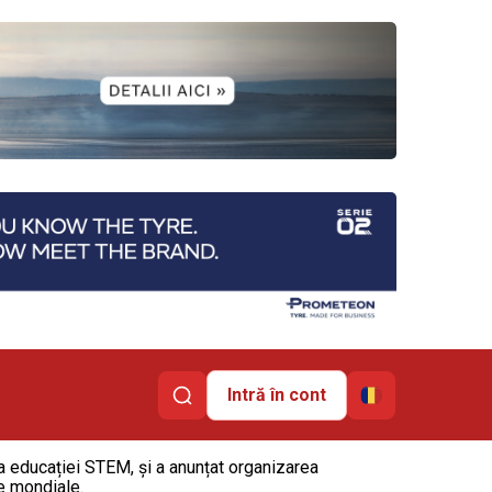
Intră în cont
rea educației STEM, și a anunțat organizarea
e mondiale.