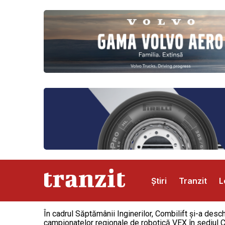
Știri
Tranzit
L
În cadrul Săptămânii Inginerilor, Combilift și-a desc
Abonamente
Publicitate
Contact
campionatelor regionale de robotică VEX în sediul Co