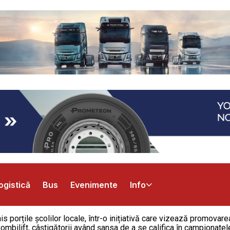
ogistică
Bus
Evenimente
Info
his porțile școlilor locale, într-o inițiativă care vizează promova
mbilift, câștigătorii având șansa de a se califica în campionatel