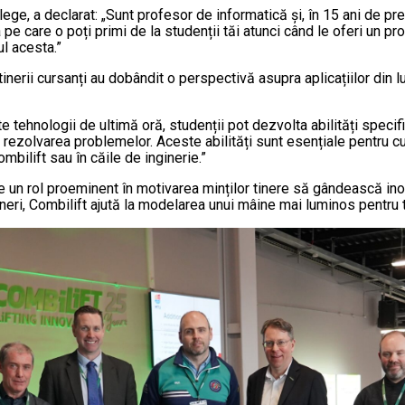
ge, a declarat: „Sunt profesor de informatică și, în 15 ani de pre
 care o poți primi de la studenții tăi atunci când le oferi un proiect
l acesta.”
tinerii cursanți au dobândit o perspectivă asupra aplicațiilor din l
 tehnologii de ultimă oră, studenții pot dezvolta abilități specific
și rezolvarea problemelor. Aceste abilități sunt esențiale pentru cur
mbilift sau în căile de inginerie.”
ce un rol proeminent în motivarea minților tinere să gândească ino
gineri, Combilift ajută la modelarea unui mâine mai luminos pentru