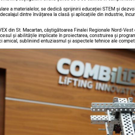
ulare a materialelor, se dedică sprijinirii educației STEM și dezvo
lajul dintre învățarea la clasă și aplicațiile din industrie, încur
 VEX din St. Macartan, câștigătoarea Finalei Regionale Nord-Vest 
ocesul și abilitățile implicate în proiectarea, construirea și prog
 amical, subliniind entuziasmul și aspectele tehnice ale competiți