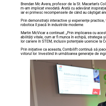
Brendan Mc Avera, profesor de la St. Macartan’s Colle
m-am implicat vreodată. Arată cu adevărat inspirația pe
iar ei primesc recompensele de când au câștigat anu
Prin demonstrații interactive și experiențe practice, 
robotica îl joacă în industriile moderne.
Martin McVicar a continuat: „Prin implicarea cu aceste
abilități vitale, cum ar fi munca în echipă, strategia 
lor cariere în STEM, inclusiv potențiale ucenicie la Co
Prin inițiative ca aceasta, Combilift continuă să joa
viitorul lor. Investind în următoarea generație de in