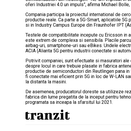
oferi Industriei 4.0 un impuls”, afirma Michael Bolle,
Compania participa la proiectul international de cer
productie reale. Ca parte a 5G-Smart, aplicatiile 5G
si in Industry Campus Europe din Fraunhofer IPT (A
Testele de compatibilitate incepute cu Ericsson in a
este extrem de complexa si sensibila. Placile parcu
airbag-uri, smartphone-uri sau eBikes. Undele elect
ACIA (Alianta 5G pentru industrii conectate si automa
Potrivit companiei, sunt efectuate si masuratori ale
despre locul in care trebuie plasate in fabrica anten
productie de semiconductori din Reutlingen pana in t
fi conectate mai eficient prin 5G in loc de W-LAN sa
la distanta la masini.
De asemenea, producatorul doreste sa utilizeze rezu
fabrica din lume pregatita de la inceput pentru tehn
programata sa inceapa la sfarsitul lui 2021.