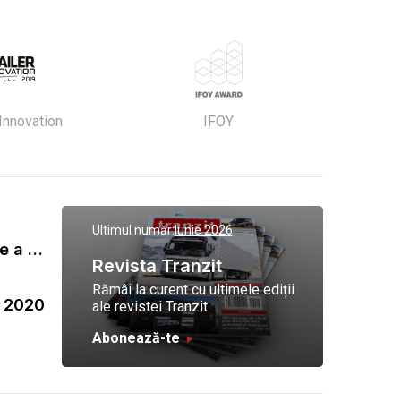
 Innovation
IFOY
Ultimul număr:
Iunie 2026
Gala Tranzit de premiere a celor mai eficienti operatori de transport marfa 2023
Revista Tranzit
Rămâi la curent cu ultimele ediții
a 2020
ale revistei Tranzit
Abonează-te