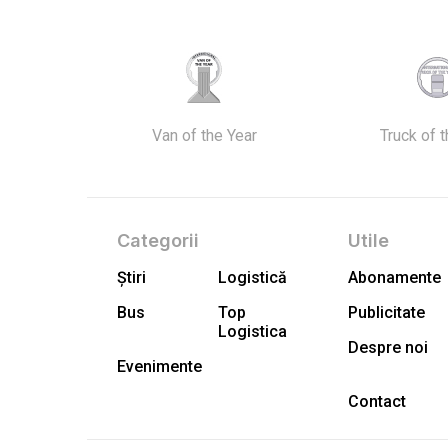
Van of the Year
Truck of 
Categorii
Utile
Știri
Logistică
Abonamente
Bus
Top
Publicitate
Logistica
Despre noi
Evenimente
Contact