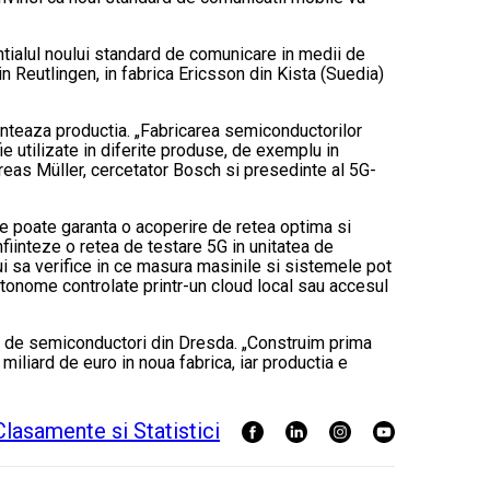
ntialul noului standard de comunicare in medii de
n Reutlingen, in fabrica Ericsson din Kista (Suedia)
enteaza productia. „Fabricarea semiconductorilor
 utilizate in diferite produse, de exemplu in
reas Müller, cercetator Bosch si presedinte al 5G-
se poate garanta o acoperire de retea optima si
fiinteze o retea de testare 5G in unitatea de
i sa verifice in ce masura masinile si sistemele pot
utonome controlate printr-un cloud local sau accesul
ca de semiconductori din Dresda. „Construim prima
iliard de euro in noua fabrica, iar productia e