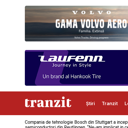
Știri
Tranzit
L
Compania de tehnologie Bosch din Stuttgart a inceput
Abonamente
Publicitate
Contact
semiconductori din Reutlingen. “Ne-am implicat in ce