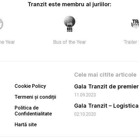
Tranzit este membru al juriilor:
the Year
Bus of the Year
Trailer
Cele mai citite articole
Cookie Policy
11.09.2023
Termeni și condiții
Gala Tranzit – Logistic
Politica de
Confidentialitate
02.10.2020
Hartă site