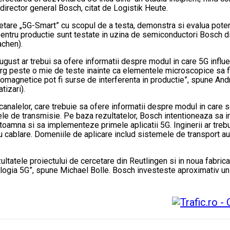
 director general Bosch, citat de Logistik Heute.
cetare „5G-Smart” cu scopul de a testa, demonstra si evalua pote
 pentru productie sunt testate in uzina de semiconductori Bosch di
achen).
ugust ar trebui sa ofere informatii despre modul in care 5G influ
rg peste o mie de teste inainte ca elementele microscopice sa fie
romagnetice pot fi surse de interferenta in productie”, spune And
tizari).
 canalelor, care trebuie sa ofere informatii despre modul in care 
ele de transmisie. Pe baza rezultatelor, Bosch intentioneaza sa in
oamna si sa implementeze primele aplicatii 5G. Inginerii ar trebu
u cablare. Domeniile de aplicare includ sistemele de transport a
ltatele proiectului de cercetare din Reutlingen si in noua fabri
ologia 5G”, spune Michael Bolle. Bosch investeste aproximativ un m