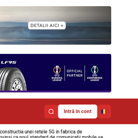
Intră în cont
onstructia unei retele 5G in fabrica de
onvinsi ca noul standard de comunicatii mobile va