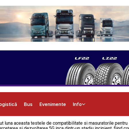
ogistică
Bus
Evenimente
Info
 luna aceasta testele de compatibilitate si masuratorile pentru c
rcetarea si dezvoltarea 5G inca dintr-un stadiu incipient, fiind c