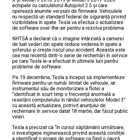
echipate cu calculatorul Autopilot 2.5 și care
operează anumite versiuni de firmware. Vehiculele
nu respectă un standard federal de siguranță privind
vizibilitatea în spate. Tesla va efectua o actualizare
de software over-the-air pentru a rezolva problema.
NHTSA a declarat că o imagine întârziată a camerei
de luat vederi din spate reduce vederea în spate a
șoferului și crește riscul unui accident. Aceasta este
cea mai recentă dintr-o serie de rechemări în service
pe care Tesla le-a efectuat în ultimele luni pentru
probleme de software.
Pe 19 decembrie, Tesla a început să implementeze
firmware pentru un număr limitat de vehicule, iar
instrumentul său de monitorizare a flotei a
“identificat în scurt timp o frecvență anormală a
resetării computerului în rândul vehiculelor Model 3”
cu această actualizare, potrivit anunțului de
rechemare în service datat 18 martie, dar făcut public
vineri.
Tesla a precizat că “în cursul săptămânii următoare,
o investigație inginerească privind această condiție
a identificat o eroare de software ca fiind o cauză