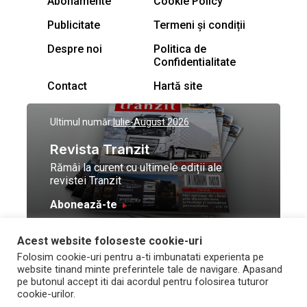
Abonamente
Cookie Policy
Publicitate
Termeni și condiții
Despre noi
Politica de
Confidentialitate
Contact
Hartă site
Ultimul număr:
Iulie-August 2026
Revista Tranzit
Rămâi la curent cu ultimele ediții ale
revistei Tranzit
Abonează-te
Acest website foloseste cookie-uri
© Toate drepturile
Design by
High Contrast
Folosim cookie-uri pentru a-ti imbunatati experienta pe
rezervate Trafic Media
and development by
Neo
website tinand minte preferintele tale de navigare. Apasand
2026
Vision Technologies
pe butonul accept iti dai acordul pentru folosirea tuturor
cookie-urilor.