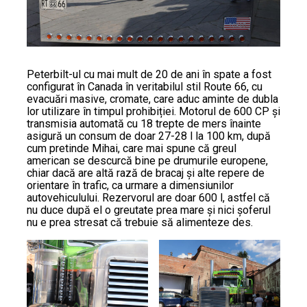
Peterbilt-ul cu mai mult de 20 de ani în spate a fost
configurat în Canada în veritabilul stil Route 66, cu
evacuări masive, cromate, care aduc aminte de dubla
lor utilizare în timpul prohibiției. Motorul de 600 CP și
transmisia automată cu 18 trepte de mers înainte
asigură un consum de doar 27-28 l la 100 km, după
cum pretinde Mihai, care mai spune că greul
american se descurcă bine pe drumurile europene,
chiar dacă are altă rază de bracaj și alte repere de
orientare în trafic, ca urmare a dimensiunilor
autovehiculului. Rezervorul are doar 600 l, astfel că
nu duce după el o greutate prea mare și nici șoferul
nu e prea stresat că trebuie să alimenteze des.