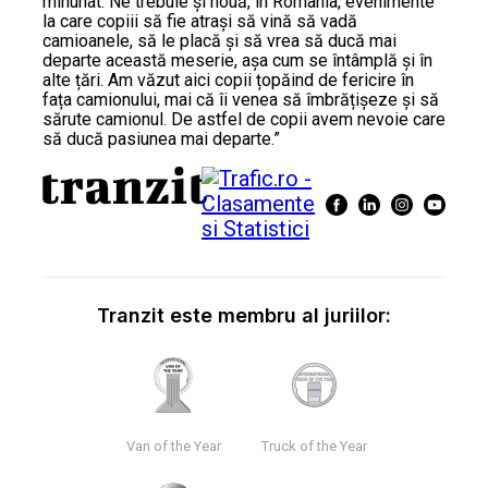
minunat. Ne trebuie și nouă, în România, evenimente
la care copiii să fie atrași să vină să vadă
camioanele, să le placă și să vrea să ducă mai
departe această meserie, așa cum se întâmplă și în
alte țări. Am văzut aici copii țopăind de fericire în
fața camionului, mai că îi venea să îmbrățișeze și să
sărute camionul. De astfel de copii avem nevoie care
să ducă pasiunea mai departe.”
Tranzit este membru al juriilor:
Van of the Year
Truck of the Year