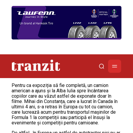
Pentru ca expoziția să fie completă, un camion
american a ajuns și la Alba Iulia spre încântarea
copiilor care au văzut astfel de exponate doar în
filme. Mihai din Constanța, care a lucrat în Canada în
ultimii 4 ani, s-a retras în Europa cu tot cu camion,
care lucrează acum pentru transportul mașinilor de
Formula 1 la competiții sau participă el însuși la
evenimente și competiții pentru camioane.
De altfel, în Europa un astfel de autotractor nici nu ar