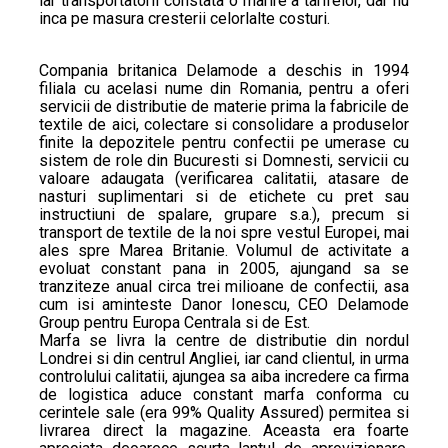
iar transportatorii constata o marire a tarifelor, dar nu
inca pe masura cresterii celorlalte costuri.
Compania britanica Delamode a deschis in 1994
filiala cu acelasi nume din Romania, pentru a oferi
servicii de distributie de materie prima la fabricile de
textile de aici, colectare si consolidare a produselor
finite la depozitele pentru confectii pe umerase cu
sistem de role din Bucuresti si Domnesti, servicii cu
valoare adaugata (verificarea calitatii, atasare de
nasturi suplimentari si de etichete cu pret sau
instructiuni de spalare, grupare s.a.), precum si
transport de textile de la noi spre vestul Europei, mai
ales spre Marea Britanie. Volumul de activitate a
evoluat constant pana in 2005, ajungand sa se
tranziteze anual circa trei milioane de confectii, asa
cum isi aminteste Danor Ionescu, CEO Delamode
Group pentru Europa Centrala si de Est.
Marfa se livra la centre de distributie din nordul
Londrei si din centrul Angliei, iar cand clientul, in urma
controlului calitatii, ajungea sa aiba incredere ca firma
de logistica aduce constant marfa conforma cu
cerintele sale (era 99% Quality Assured) permitea si
livrarea direct la magazine. Aceasta era foarte