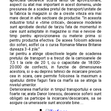
apreciata deoarece scurta lantul de aprovizionare,
aspect cu atat mai important in acest domeniu, unde
presiunea de a scadea pretul de transport/unitate de
la fabrica la magazin si de a creste viteza era mai
mare decat in alte sectoare de productie. "In aceasta
industrie totul e «time critical», deoarece modelele
sunt aprobate destul de tarziu fata de momentul in
care sunt asteptate in magazine si mai e nevoie de
timp pentru aprovizionarea cu materie prima si
pentru productia efectiva. De aceea folosim adesea
doi soferi, astfel ca o cursa Romania-Marea Britanie
dureaza 3-4 zile."
Iar pentru a atinge obiectivele legate de scaderea
pretului de transport s-a trecut de la camioanele de
7,5 t la cele de 20 t, cu o capacitate de 18.000-
20.000 de confectii, in functie de dimensiunea
acestora, si s-au deprins tehnici de incarcare precum
cea in scara, care permite folosirea la maximum a
spatiului dintre faguri fara ca marfa sa se atinga la
nivelul umerilor.
Deteriorarea marfurilor in timpul transportului e ceva
foarte rar, arata Danor Ionescu, deoarece soferii sunt
obligati sa participe la incarcare/descarcare, sa se
asigure ca umerasele sunt ancorate bine…..